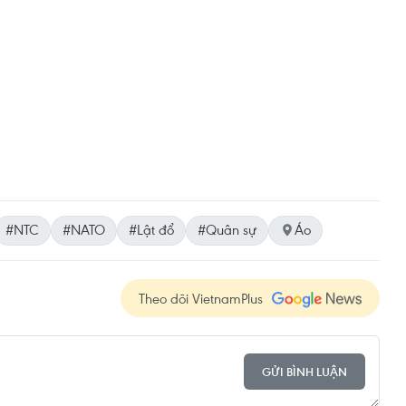
#NTC
#NATO
#Lật đổ
#Quân sự
Áo
Theo dõi VietnamPlus
GỬI BÌNH LUẬN