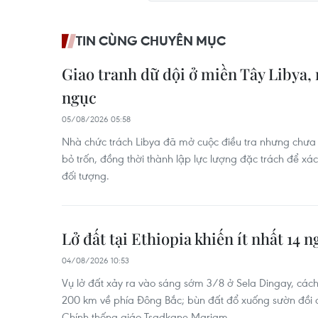
TIN CÙNG CHUYÊN MỤC
Giao tranh dữ dội ở miền Tây Libya,
ngục
05/08/2026 05:58
Nhà chức trách Libya đã mở cuộc điều tra nhưng chư
bỏ trốn, đồng thời thành lập lực lượng đặc trách để xác
đối tượng.
Lở đất tại Ethiopia khiến ít nhất 14 
04/08/2026 10:53
Vụ lở đất xảy ra vào sáng sớm 3/8 ở Sela Dingay, cá
200 km về phía Đông Bắc; bùn đất đổ xuống sườn đồi đ
Chính thống giáo Tsadkane Mariam.