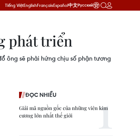
Tiếng Việt
English
Français
Español
中文
Русский
g phát triển
 đổ ông sẽ phải hứng chịu số phận tương
ĐỌC NHIỀU
Giải mã nguồn gốc của những viên kim
cương lớn nhất thế giới