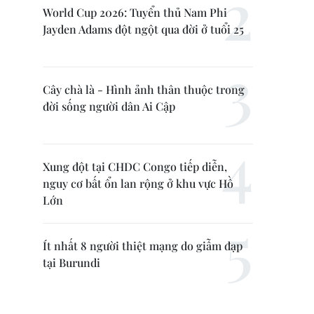
World Cup 2026: Tuyển thủ Nam Phi
Jayden Adams đột ngột qua đời ở tuổi 25
Cây chà là - Hình ảnh thân thuộc trong
đời sống người dân Ai Cập
Xung đột tại CHDC Congo tiếp diễn,
nguy cơ bất ổn lan rộng ở khu vực Hồ
Lớn
Ít nhất 8 người thiệt mạng do giẫm đạp
tại Burundi