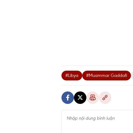
#Libya
#Muammar Gaddafi