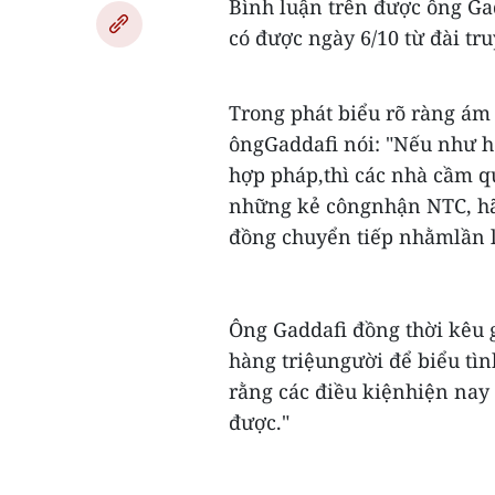
Bình luận trên được ông Ga
có được ngày 6/10 từ đài tru
Trong phát biểu rõ ràng ám
ôngGaddafi nói: "Nếu như hỏ
hợp pháp,thì các nhà cầm qu
những kẻ côngnhận NTC, hãy
đồng chuyển tiếp nhằmlần lư
Ông Gaddafi đồng thời kêu 
hàng triệungười để biểu tì
rằng các điều kiệnhiện nay 
được."