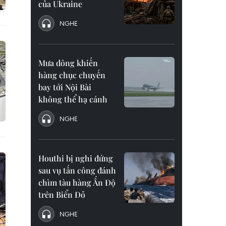
của Ukraine
NGHE
Mưa dông khiến
hàng chục chuyến
bay tới Nội Bài
không thể hạ cánh
NGHE
Houthi bị nghi đứng
sau vụ tấn công đánh
chìm tàu hàng Ấn Độ
trên Biển Đỏ
NGHE