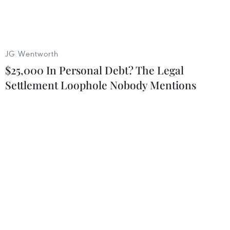
phía Nam cầu LaiPhước (Đông Hà) bị ngập sâu
tới 0,5m.
Đến 9 giờ ngày 17/10, nước đã bắt đầu rút, hiện
JG Wentworth
tại các xe đã thông tuyến.Tuy nhiên, trên tuyến
$25,000 In Personal Debt? The Legal
đường sắt Bắc-Nam, do mưa lũ làm ngập lụt hai
Settlement Loophole Nobody Mentions
đoạn đườngsắt là Đông Hà vào thị xã Quảng Trị
và đoạn Mỹ Chánh - Phò Trạch nên 5 đoàn
tàuvới gần 2.000 hành khách đang mắc kẹt tại
các ga ở Quảng Trị.
Các ga có tàu dừng đỗ là ga Đông Hà, Hà Thanh,
Thiên An và Quảng Trị cócác tàu bị kẹt lại là tàu
SE7, TN1, SE5, SE1 và DH1 với tổng số 2.035
hànhkhách. Hiện các tàu bị kẹt lại đã chuẩn bị
điều kiện tốt cho hành khách ở lại.