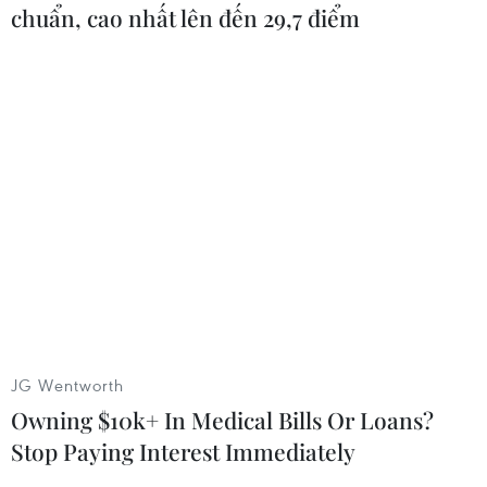
chuẩn, cao nhất lên đến 29,7 điểm
#Mưa lũ
#Ngập lụt
#Đường sắn
#Quốc lộ
#Mắc kẹt
Quảng Trị
Theo dõi VietnamPlus
JG Wentworth
Owning $10k+ In Medical Bills Or Loans?
TIN CÙNG CHUYÊN MỤC
Stop Paying Interest Immediately