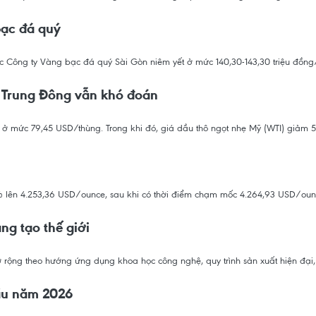
bạc đá quý
ợc Công ty Vàng bạc đá quý Sài Gòn niêm yết ở mức 140,30-143,30 triệu đồn
n Trung Đông vẫn khó đoán
n ở mức 79,45 USD/thùng. Trong khi đó, giá dầu thô ngọt nhẹ Mỹ (WTI) giảm
4% lên 4.253,36 USD/ounce, sau khi có thời điểm chạm mốc 4.264,93 USD/oun
g tạo thế giới
ở rộng theo hướng ứng dụng khoa học công nghệ, quy trình sản xuất hiện đạ
ầu năm 2026