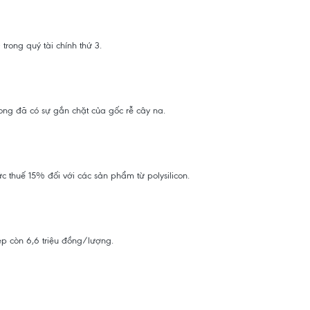
rong quý tài chính thứ 3.
Long đã có sự gắn chặt của gốc rễ cây na.
c thuế 15% đối với các sản phẩm từ polysilicon.
ẹp còn 6,6 triệu đồng/lượng.