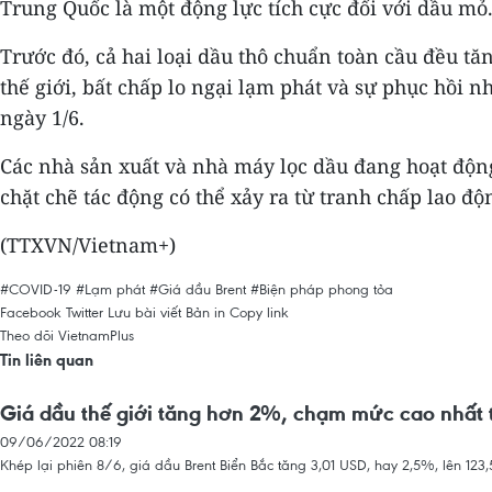
Trung Quốc là một động lực tích cực đối với dầu mỏ
Trước đó, cả hai loại dầu thô chuẩn toàn cầu đều tă
thế giới, bất chấp lo ngại lạm phát và sự phục hồi 
ngày 1/6.
Các nhà sản xuất và nhà máy lọc dầu đang hoạt động
chặt chẽ tác động có thể xảy ra từ tranh chấp lao độ
(TTXVN/Vietnam+)
#COVID-19
#Lạm phát
#Giá dầu Brent
#Biện pháp phong tỏa
Facebook
Twitter
Lưu bài viết
Bản in
Copy link
Theo dõi VietnamPlus
Tin liên quan
Giá dầu thế giới tăng hơn 2%, chạm mức cao nhất t
09/06/2022 08:19
Khép lại phiên 8/6, giá dầu Brent Biển Bắc tăng 3,01 USD, hay 2,5%, lên 12