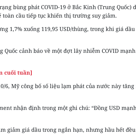
trạng bùng phát COVID-19 ở Bắc Kinh (Trung Quốc) d
ế toàn cầu tiếp tục khiến thị trường suy giảm.
ơng 1,7% xuống 119,95 USD/thùng, trong khi giá dầu
ung Quốc cảnh báo về một đợt lây nhiễm COVID mạnh
m cuối tuần]
 10/6, Mỹ công bố số liệu lạm phát của nước này tăn
ent nhận định trong một ghi chú: “Đồng USD mạnh h
m giảm giá dầu trong ngắn hạn, nhưng hầu hết đều 