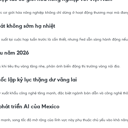
vực cơ giới hóa nông nghiệp không chỉ dừng ở hoạt động thương mại mà đan
hát không sớm hạ nhiệt
 suất tại cuộc họp tuần trước là cần thiết, nhưng Fed sẵn sàng hành động nế
ầu năm 2026
hi tiêu thụ vàng tăng nhẹ, phản ánh biến động thị trường vàng nội địa.
c lập kỷ lục thặng dư vãng lai
ờ xuất khẩu công nghệ tăng mạnh, đặc biệt ngành bán dẫn và công nghệ thôn
hát triển AI của Mexico
 mạnh, song tốc độ mở rộng của lĩnh vực này phụ thuộc chủ yếu vào khả năng 