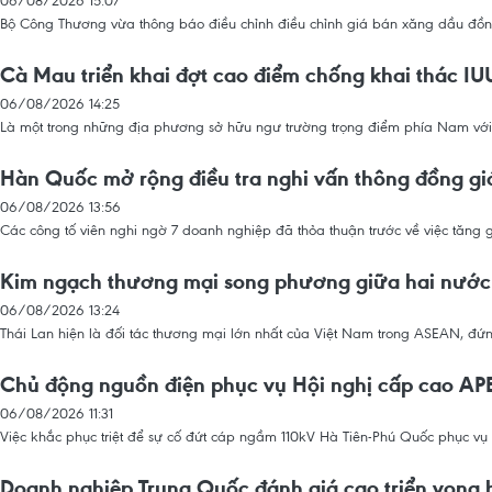
06/08/2026 15:07
Bộ Công Thương vừa thông báo điều chỉnh điều chỉnh giá bán xăng dầu đồng l
Cà Mau triển khai đợt cao điểm chống khai thác IU
06/08/2026 14:25
Là một trong những địa phương sở hữu ngư trường trọng điểm phía Nam với c
Hàn Quốc mở rộng điều tra nghi vấn thông đồng g
06/08/2026 13:56
Các công tố viên nghi ngờ 7 doanh nghiệp đã thỏa thuận trước về việc tăng
Kim ngạch thương mại song phương giữa hai nước 
06/08/2026 13:24
Thái Lan hiện là đối tác thương mại lớn nhất của Việt Nam trong ASEAN, đ
Chủ động nguồn điện phục vụ Hội nghị cấp cao AP
06/08/2026 11:31
Việc khắc phục triệt để sự cố đứt cáp ngầm 110kV Hà Tiên-Phú Quốc phục vụ n
Doanh nghiệp Trung Quốc đánh giá cao triển vọng h