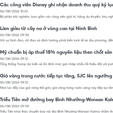
Các công viên Disney ghi nhận doanh thu quý kỷ lụ
06/08/2026 10:33
Bộ phận trải nghiệm, bao gồm các công viên giải trí, hãng du thuyền, khu ng
Làm giàu từ cây na ở vùng cao tại Ninh Bình
06/08/2026 09:50
Với sự lãnh đạo, chỉ đạo và định hướng phát triển kinh tế tại địa phương, đ
Mỹ chuẩn bị áp thuế 15% nguyên liệu then chốt sản 
06/08/2026 09:12
Tổng thống Trump dự kiến sẽ ấn định mức giá nhập khẩu tối thiểu đối với poly
Giá vàng trong nước tiếp tục tăng, SJC lên ngưỡng 
06/08/2026 09:12
Nhờ lực đẩy của giá vàng thế giới, giá vàng trong nước sáng nay tiếp tục t
Triều Tiên mở đường bay Bình Nhưỡng-Wonsan Kalm
06/08/2026 09:05
Triều Tiên khai thác chuyến bay nội địa Bình Nhưỡng-Wonsan Kalma nhằm th