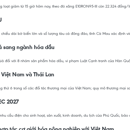
oạt giảm từ 15 giờ hôm nay, theo đó xăng E10RON95-III còn 22.324 đồng/lít,
U
hiều dài bờ biển lớn và số lượng tàu cá đông đảo, tỉnh Cà Mau xác định việ
iá sang ngành hóa dầu
 giá đối với 8 nhóm sản phẩm hóa dầu, vi phạm Luật Cạnh tranh của Hàn Quố
Việt Nam và Thái Lan
ứng thứ 6 trong số các đối tác thương mại của Việt Nam; quy mô thương mạ
EC 2027
hu cầu điện cho sinh hoạt, sản xuất, kinh doanh, du lịch của Phú Quốc, bảo đ
ợp tác cơ giới hóa nông nghiệp với Việt Nam