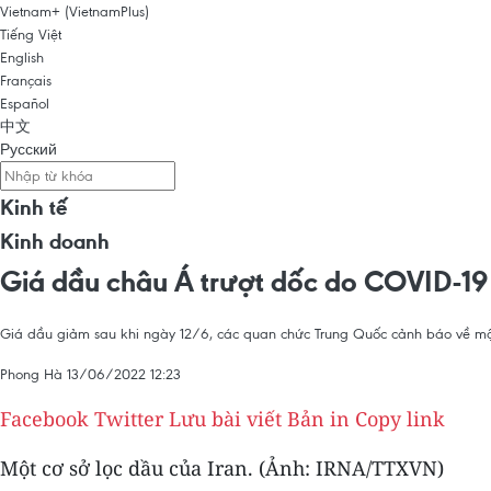
Vietnam+ (VietnamPlus)
Tiếng Việt
English
Français
Español
中文
Русский
Kinh tế
Kinh doanh
Giá dầu châu Á trượt dốc do COVID-19 
Giá dầu giảm sau khi ngày 12/6, các quan chức Trung Quốc cảnh báo về mộ
Phong Hà
13/06/2022 12:23
Facebook
Twitter
Lưu bài viết
Bản in
Copy link
Một cơ sở lọc dầu của Iran. (Ảnh: IRNA/TTXVN)