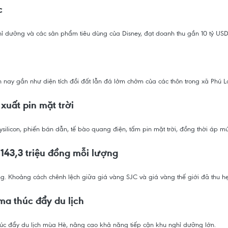
c
hỉ dưỡng và các sản phẩm tiêu dùng của Disney, đạt doanh thu gần 10 tỷ USD t
ến nay gần như diện tích đồi đất lẫn đá lởm chởm của các thôn trong xã Phú 
xuất pin mặt trời
silicon, phiến bán dẫn, tế bào quang điện, tấm pin mặt trời, đồng thời áp mứ
143,3 triệu đồng mỗi lượng
ăng. Khoảng cách chênh lệch giữa giá vàng SJC và giá vàng thế giới đã thu h
a thúc đẩy du lịch
úc đẩy du lịch mùa Hè, nâng cao khả năng tiếp cận khu nghỉ dưỡng lớn.