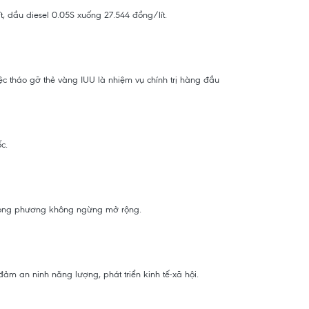
 dầu diesel 0.05S xuống 27.544 đồng/lít.
c tháo gỡ thẻ vàng IUU là nhiệm vụ chính trị hàng đầu
c.
i song phương không ngừng mở rộng.
ảm an ninh năng lượng, phát triển kinh tế-xã hội.