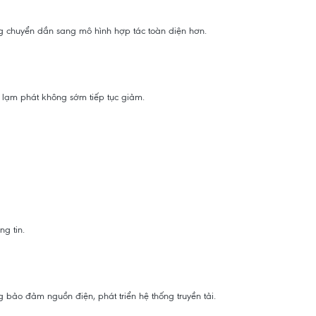
g chuyển dần sang mô hình hợp tác toàn diện hơn.
u lạm phát không sớm tiếp tục giảm.
g tin.
bảo đảm nguồn điện, phát triển hệ thống truyền tải.