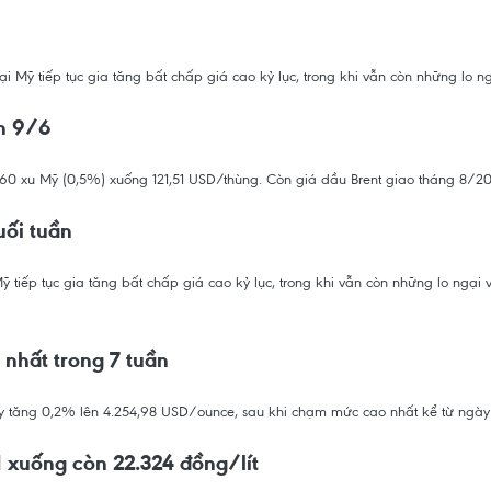
 Mỹ tiếp tục gia tăng bất chấp giá cao kỷ lục, trong khi vẫn còn những lo n
ên 9/6
 60 xu Mỹ (0,5%) xuống 121,51 USD/thùng. Còn giá dầu Brent giao tháng 8/2
uối tuần
tiếp tục gia tăng bất chấp giá cao kỷ lục, trong khi vẫn còn những lo ngại v
 nhất trong 7 tuần
ay tăng 0,2% lên 4.254,98 USD/ounce, sau khi chạm mức cao nhất kể từ ngày 
 xuống còn 22.324 đồng/lít