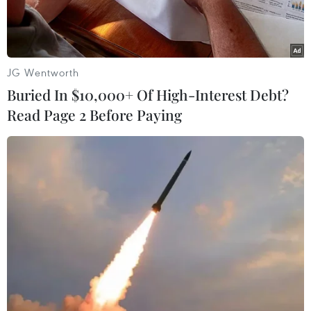
JG Wentworth
Buried In $10,000+ Of High-Interest Debt?
Read Page 2 Before Paying
Một cơ sở lọc dầu ở Shuaiba, Iraq. (Ảnh: AFP/TTXVN)
Trong phiên giao dịch 27/2, giá dầu thế giới
giảm phiên thứ năm liên tiếp xuống mức thấp
nhất trong hơn một năm qua, giữa lúc các số
liệu cập nhật về diễn biến dịch viêm đường hô
hấp cấp COVID-19 tại các quốc gia ngoài Trung
Quốc khiến giới đầu tư lo ngại sự lây lan nhanh