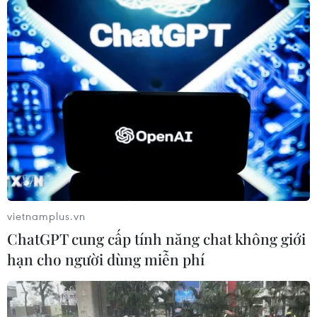
Giá dầu thế giới đi xuống do lo ngại về
nhu cầu sụt giảm
27/02/2020 01:44
Theo các chuyên gia, những rủi ro liên quan đến dịch
viêm đường hô hấp cấp COVID-19 đối với nhu cầu dầu
mỏ vẫn là điều gây lo ngại, khiến giá dầu thế giới đi
vietnamplus.vn
xuống.
ChatGPT cung cấp tính năng chat không giới
hạn cho người dùng miễn phí