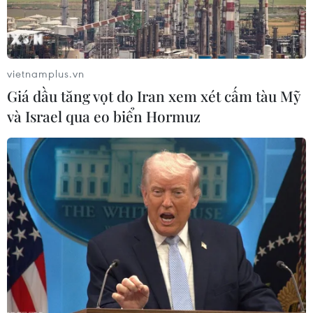
vietnamplus.vn
Giá dầu tăng vọt do Iran xem xét cấm tàu Mỹ
và Israel qua eo biển Hormuz
Giá dầu thế giới tăng khi dự trữ của Mỹ
tăng thấp hơn dự kiến
21/02/2020 02:25
Theo Cơ quan Thông tin Năng lượng Mỹ, trong tuần kết
thúc ngày 14/2, dự trữ dầu thô thương mại của nước