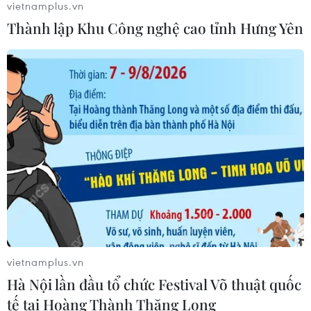
vietnamplus.vn
06/08/2026 02:12
Thành lập Khu Công nghệ cao tỉnh Hưng Yên
Triều Tiên mở đường bay Bình
Nhưỡng-Wonsan Kalma thúc đẩy du
lịch
06/08/2026 02:05
Giá vàng ngày 6/8: Bảng giá tại các
công ty vàng bạc đá quý
06/08/2026 01:54
Giá dầu thô biến động nhẹ khi triển
vietnamplus.vn
vọng đàm phán Trung Đông vẫn khó
Hà Nội lần đầu tổ chức Festival Võ thuật quốc
đoán
tế tại Hoàng Thành Thăng Long
06/08/2026 00:26