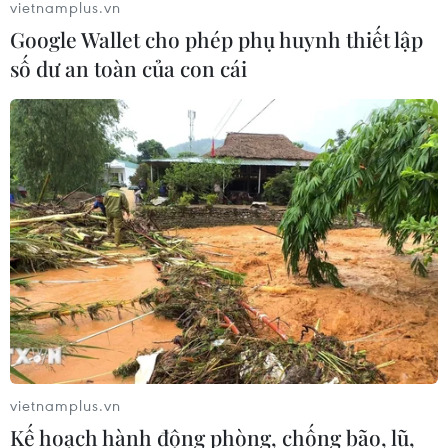
vietnamplus.vn
Google Wallet cho phép phụ huynh thiết lập
số dư an toàn của con cái
TIN CÙNG CHUYÊN MỤC
Phòng vệ thương mại và bài học
"chuẩn bị kỹ-thắng lớn" của doanh
nghiệp Việt
07/08/2026 01:14
Giá dầu tăng vọt do Iran xem xét cấm
tàu Mỹ và Israel qua eo biển Hormuz
vietnamplus.vn
07/08/2026 00:45
Kế hoạch hành động phòng, chống bão, lũ,