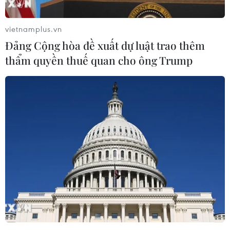
này đã tăng 400.000 thùng so với tuần trước đó.
vietnamplus.vn
Đảng Cộng hòa đề xuất dự luật trao thêm
thẩm quyền thuế quan cho ông Trump
Giá dầu giảm 4%, chứng khoán châu Âu
thấp nhất kể từ giữa 2016