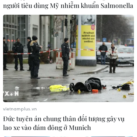
người tiêu dùng Mỹ nhiễm khuẩn Salmonella
Giá dầu thế giới giảm gần 4% do lo ngại
dịch COVID-19 lan rộng
25/02/2020 02:13
Dịch COVID-19 đang lây lan sang nhiều nước với tốc độ
nhanh khiến chứng khoán toàn cầu nối dài đà giảm,
còn giá dầu cũng hạ mạnh khi giới đầu tư dự đoán nhu
cầu dầu mỏ sẽ chịu tác động tiêu cực.
vietnamplus.vn
Đức tuyên án chung thân đối tượng gây vụ
lao xe vào đám đông ở Munich