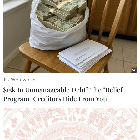
Theo dõi VietnamPlus
TIN LIÊN QUAN
JG Wentworth
$15k In Unmanageable Debt? The "Relief
Program" Creditors Hide From You