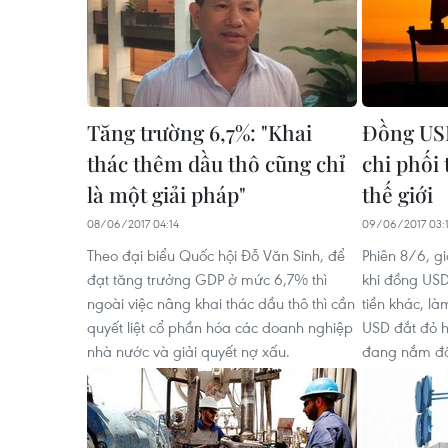
Tăng trường 6,7%: "Khai
Đồng US
thác thêm dầu thô cũng chỉ
chi phối
là một giải pháp"
thế giới
08/06/2017 04:14
09/06/2017 03:
Theo đại biểu Quốc hội Đỗ Văn Sinh, để
Phiên 8/6, gi
đạt tăng trưởng GDP ở mức 6,7% thì
khi đồng USD
ngoài việc nâng khai thác dầu thô thì cần
tiền khác, là
quyết liệt cổ phần hóa các doanh nghiệp
USD đắt đỏ h
nhà nước và giải quyết nợ xấu.
đang nắm đồ