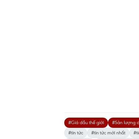
#Giá dầu thế giới
#Sản lượng d
#tin tức
#tin tức mới nhất
#ti