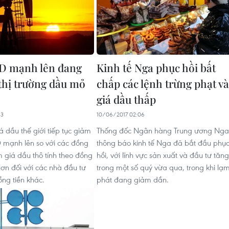
D mạnh lên đang
Kinh tế Nga phục hồi bất
 thị trường dầu mỏ
chấp các lệnh trừng phạt và
giá dầu thấp
13
10/06/2017 02:06
á dầu thế giới tiếp tục giảm
Thống đốc Ngân hàng Trung ương Nga
 mạnh lên so với các đồng
thông báo kinh tế Nga đã bắt đầu phụ
m giá dầu thô tính theo đồng
hồi, với lĩnh vực sản xuất và đầu tư tăng
ơn đối với các nhà đầu tư
trong một số quý vừa qua, trong khi lạ
ng tiền khác.
phát đang giảm dần.