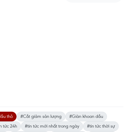
ầu thô
#Cắt giảm sản lượng
#Giàn khoan dầu
n tức 24h
#tin tức mới nhất trong ngày
#tin tức thời sự