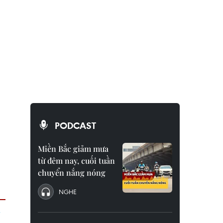
PODCAST
Miền Bắc giảm mưa
từ đêm nay, cuối tuần
chuyển nắng nóng
NGHE