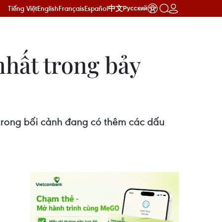
Tiếng Việt
English
Français
Español
中文
Русский
nhất trong bảy
trong bối cảnh đang có thêm các dấu