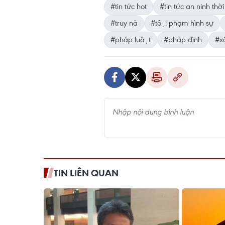
#tin tức hot
#tin tức an ninh thời
#truy nã
#tội phạm hình sự
#pháp luật
#pháp đình
#xa
TIN LIÊN QUAN