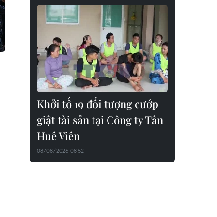
Khởi tố 19 đối tượng cướp
giật tài sản tại Công ty Tân
Huê Viên
c
08/08/2026 08:52
m