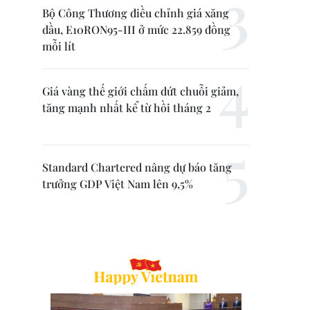
Bộ Công Thương điều chỉnh giá xăng
dầu, E10RON95-III ở mức 22.859 đồng
mỗi lít
Giá vàng thế giới chấm dứt chuỗi giảm,
tăng mạnh nhất kể từ hồi tháng 2
Standard Chartered nâng dự báo tăng
trưởng GDP Việt Nam lên 9,5%