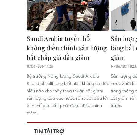
Saudi Arabia tuyên bố
Sản lượ
không điều chỉnh sản lượng
tăng bất
bất chấp giá dầu giảm
giảm
11/06/2017 14:25
14/06/2017 02:1
Bộ trưởng Năng lượng Saudi Arabia
Sản lượng d
Khalid al-Falih cho biết hiện không có dấu
nước Xuất k
hiệu nào cho thấy thỏa thuận cắt giảm
trong tháng 
sản lượng của các nước sản xuất dầu lớn
cắt giảm sản
trên thế giới cần phải được điều chỉnh
trước.
thêm.