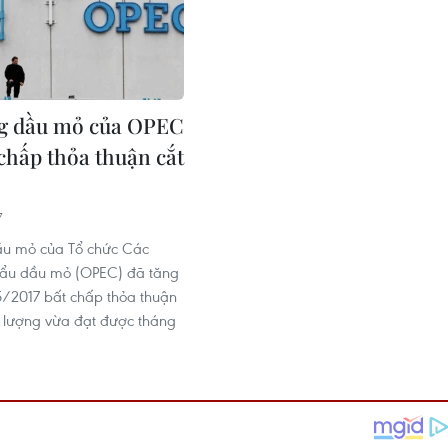
ng dầu mỏ của OPEC
 chấp thỏa thuận cắt
7
ầu mỏ của Tổ chức Các
hẩu dầu mỏ (OPEC) đã tăng
5/2017 bất chấp thỏa thuận
 lượng vừa đạt được tháng