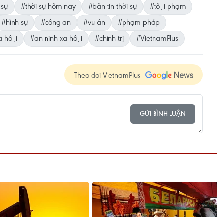
 sự
#thời sự hôm nay
#bản tin thời sự
#tội phạm
#hình sự
#công an
#vụ án
#phạm pháp
̃ hội
#an ninh xã hội
#chính trị
#VietnamPlus
Theo dõi VietnamPlus
GỬI BÌNH LUẬN