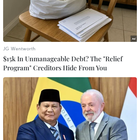
đó giá dầu Brent rơi xuống dưới mức 50 USD/thùng, do
các thị trường nhiên liệu vẫn trong tình trạng “ứ đọng”
nguồn cung.
JG Wentworth
$15k In Unmanageable Debt? The "Relief
Program" Creditors Hide From You