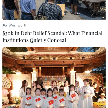
thêm.
JG Wentworth
$30k In Debt Relief Scandal: What Financial
Institutions Quietly Conceal
Ảnh minh họa. (Nguồn: Reuters)
Bộ trưởng Năng lượng Saudi Arabia Khalid al-
Falih ngày 10/6 cho biết hiện không có dấu hiệu
nào cho thấy thỏa thuận cắt giảm sản lượng của
các nước sản xuất dầu lớn trên thế giới cần phải