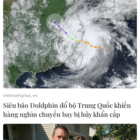
#tội phạm hình sự
#hình sự
#công an
#vụ án
#phạm pháp
#pháp luật
#pháp đình
#xã hội
#an ninh xã hội
#chính trị
#VietnamPlus
#Vietnam
#Plus.
Theo dõi VietnamPlus
vietnamplus.vn
Siêu bão Doldphin đổ bộ Trung Quốc khiến
hàng nghìn chuyến bay bị hủy khẩn cấp
TIN LIÊN QUAN