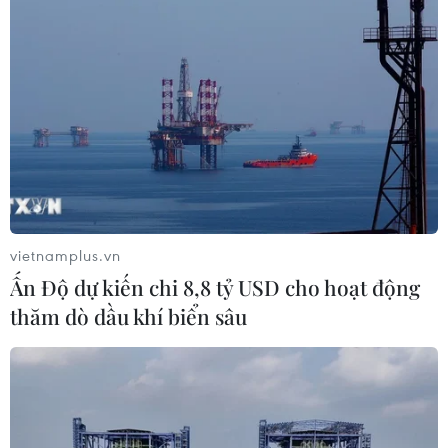
vietnamplus.vn
Ấn Độ dự kiến chi 8,8 tỷ USD cho hoạt động
thăm dò dầu khí biển sâu