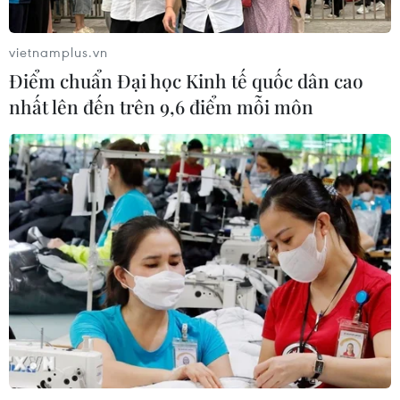
vietnamplus.vn
Điểm chuẩn Đại học Kinh tế quốc dân cao
nhất lên đến trên 9,6 điểm mỗi môn
CƠ QUAN CHỦ QUẢN: THÔNG TẤN XÃ VIỆT NAM
Tổng Biên tập: TRẦN TIẾN DUẨN
Phó Tổng Biên tập: NGUYỄN THỊ TÁM, KHÚC THANH
THỦY
Sở hữu trí tuệ
Quy định sử dụng
RSS
Hỗ trợ
Ngôn ngữ
TTXVN
Dịch vụ tin
Quảng cáo
Liên hệ