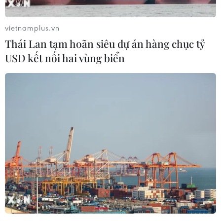
vietnamplus.vn
Thái Lan tạm hoãn siêu dự án hàng chục tỷ
Kuwait: Ngân sách thâm hụt ba năm liên
USD kết nối hai vùng biển
tiếp do giá dầu lao dốc
09/06/2017 03:00
Quốc hội Kuwait dự báo ngân sách nước này ước thâm
hụt 21,6 tỷ USD trong tài khóa 2017-2018 (bắt đầu từ
1/4/2017), năm thâm hụt ngân sách thứ ba liên tiếp, do
sự lao dốc của giá dầu.