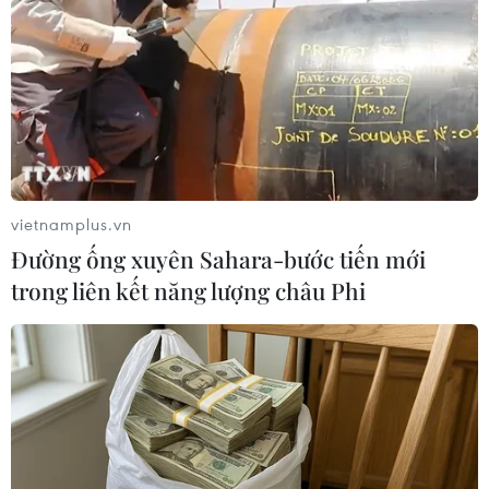
vietnamplus.vn
Đường ống xuyên Sahara-bước tiến mới
trong liên kết năng lượng châu Phi
Giá dầu Brent tại châu Á lại để mất
ngưỡng 50 USD mỗi thùng
07/06/2017 11:36
Giá dầu châu Á đi xuống trong phiên ngày 7/6, trong