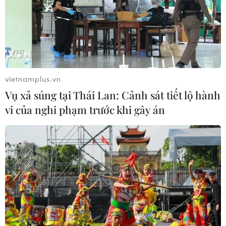
TIN CÙNG CHUYÊN MỤC
vietnamplus.vn
Hàn Quốc và Đài Loan lần đầu tiên
Vụ xả súng tại Thái Lan: Cảnh sát tiết lộ hành
vượt Nhật Bản về kim ngạch xuất
vi của nghi phạm trước khi gây án
khẩu
09/08/2026 14:15
Công suất lọc dầu thu hẹp, giá xăng
Mỹ đối mặt áp lực tăng
09/08/2026 09:43