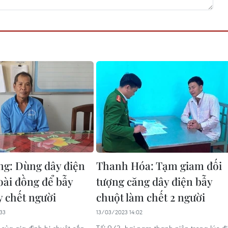
ng: Dùng dây điện
Thanh Hóa: Tạm giam đối
oài đồng để bẫy
tượng căng dây điện bẫy
y chết người
chuột làm chết 2 người
33
13/03/2023 14:02