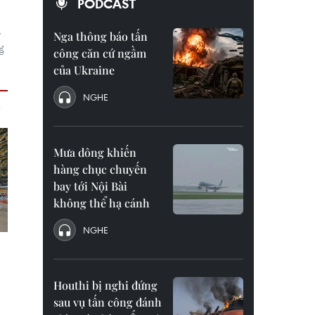
PODCAST
y
Nga thông báo tấn
ể
công căn cứ ngầm
của Ukraine
NGHE
Mưa dông khiến
hàng chục chuyến
bay tới Nội Bài
không thể hạ cánh
NGHE
Houthi bị nghi đứng
sau vụ tấn công đánh