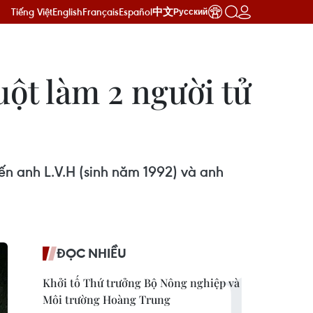
Tiếng Việt
English
Français
Español
中文
Русский
uột làm 2 người tử
ến anh L.V.H (sinh năm 1992) và anh
ĐỌC NHIỀU
Khởi tố Thứ trưởng Bộ Nông nghiệp và
Môi trường Hoàng Trung