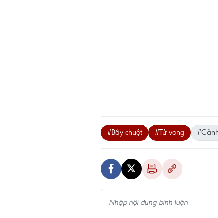
#Bẫy chuột
#Tử vong
#Cảnh