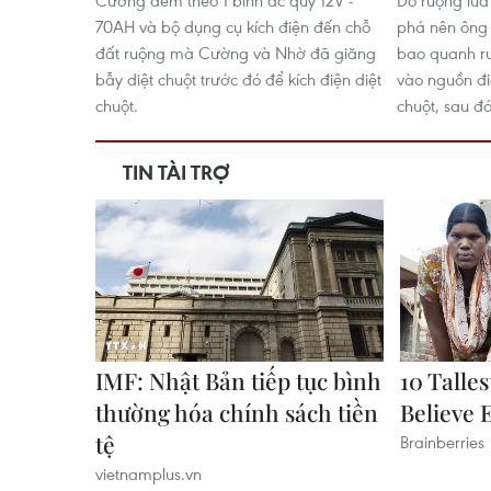
Cường đem theo 1 bình ắc quy 12V -
Do ruộng lúa
70AH và bộ dụng cụ kích điện đến chỗ
phá nên ông 
đất ruộng mà Cường và Nhờ đã giăng
bao quanh ruộ
bẫy diệt chuột trước đó để kích điện diệt
vào nguồn đi
chuột.
chuột, sau đó