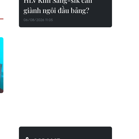
HLV Kim Sang-sik cần
giành ngôi đầu bảng?
06/08/2026 11:05