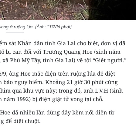
 vong ở ruộng lúa. (Ảnh: TTXVN phát)
ểm sát Nhân dân tỉnh Gia Lai cho biết, đơn vị đã
tố bị can đối với Trương Quang Hoe (sinh năm
, xã Phù Mỹ Tây, tỉnh Gia Lai) về tội “Giết người.”
16/9, ông Hoe mắc điện trên ruộng lúa để diệt
 báo nguy hiểm. Khoảng 21 giờ 30 phút cùng
chim qua khu vực này; trong đó, anh L.V.H (sinh
 năm 1992) bị điện giật tử vong tại chỗ.
 Hoe đã nhiều lần dùng dây kẽm nối điện từ
g để diệt chuột.