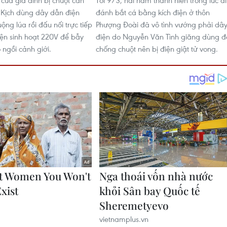
 của gia đình bị chuột cắn
Tối 9/3, hai nam thanh niên trong lúc đi
Kịch dùng dây dẫn điện
đánh bắt cá bằng kích điện ở thôn
ng lúa rồi đấu nối trực tiếp
Phượng Đoài đã vô tình vướng phải dâ
ện sinh hoạt 220V để bẫy
điện do Nguyễn Văn Tình giăng dùng đ
 ngồi cảnh giới.
chống chuột nên bị điện giật tử vong.