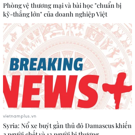
Phòng vệ thương mại và bài học "chuẩn bị
kỹ-thắng lớn" của doanh nghiệp Việt
#Giá sầu riêng
#Thu hoạch
#Thương lái
#Sầu riêng Ri6
TP. Cần Thơ
vietnamplus.vn
Syria: Nổ xe buýt gần thủ đô Damascus khiến
2 người chết và 13 người bị thương