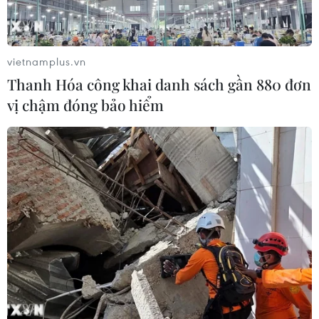
vietnamplus.vn
Thanh Hóa công khai danh sách gần 880 đơn
vị chậm đóng bảo hiểm