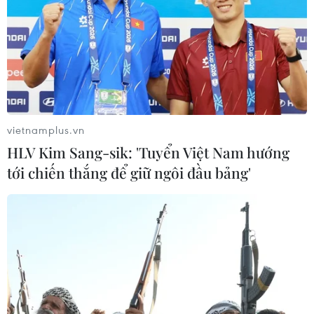
vietnamplus.vn
HLV Kim Sang-sik: 'Tuyển Việt Nam hướng
tới chiến thắng để giữ ngôi đầu bảng'
Giá sầu riêng tăng mạnh dịp giáp Tết,
nông dân Tiền Giang có nguồn thu kỷ lục
22/01/2024 02:24
Thương lái đang thu mua sầu riêng tại vườn giá từ
130.000-135.000 đồng/kg tùy loại, cao gấp đôi cùng kỳ
năm trước, giúp cho nông dân có nguồn thu kỷ lục, từ