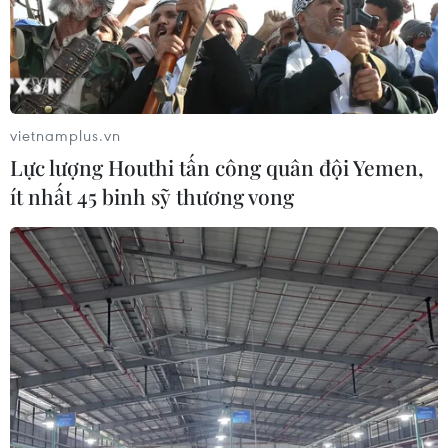
2,6 tỷ đồng trở lên trên mỗi héc ta.
vietnamplus.vn
Lực lượng Houthi tấn công quân đội Yemen,
ít nhất 45 binh sỹ thương vong