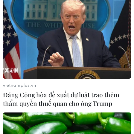
Sầu riêng Việt Nam chiếm gần 32% thị
phần tại Trung Quốc
03/04/2024 04:23
Mặc dù mới xuất khẩu từ tháng 9/2022, nhưng sầu
riêng Việt Nam cũng đã chiếm được 31,8% thị phần tại
thị trường Trung Quốc và chỉ đứng sau Thái Lan (chiếm
68% thị phần).
vietnamplus.vn
Đảng Cộng hòa đề xuất dự luật trao thêm
thẩm quyền thuế quan cho ông Trump