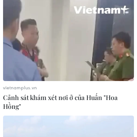
Làm giàu từ cây na ở vùng cao tại
Ninh Bình
06/08/2026 02:50
Mỹ chuẩn bị áp thuế 15% nguyên liệu
then chốt sản xuất pin mặt trời
06/08/2026 02:12
vietnamplus.vn
Cảnh sát khám xét nơi ở của Huấn "Hoa
Hồng"
Giá vàng trong nước tiếp tục tăng,
SJC lên ngưỡng 143,3 triệu đồng mỗi
lượng
06/08/2026 02:12