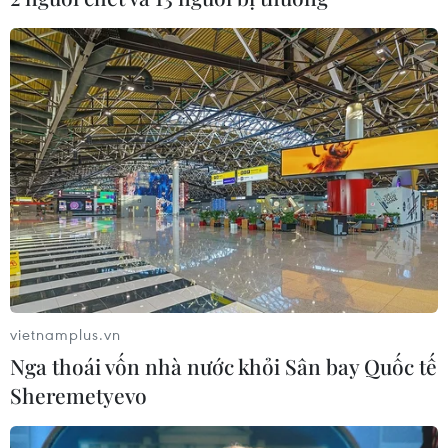
Theo dõi VietnamPlus
TIN LIÊN QUAN
vietnamplus.vn
Nga thoái vốn nhà nước khỏi Sân bay Quốc tế
Sheremetyevo