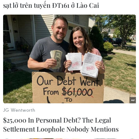
Theo bà Chi, thời điểm sầu riêng của gia đình
sạt lở trên tuyến ĐT161 ở Lào Cai
đủ tuổi bán là lúc sầu riêng chưa vào vụ nên
được giá cao. Với giá bán 90.000 đồng/kg, sầu
riêng của bà được mua cao hơn các vườn khác
khoảng 20.000-30.000 đồng/kg vì quả to nhiều
(từ 5kg/quả trở lên).
JG Wentworth
$25,000 In Personal Debt? The Legal
Settlement Loophole Nobody Mentions