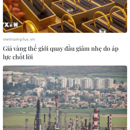
vietnamplus.vn
Giá vàng thế giới quay đầu giảm nhẹ do áp
lực chốt lời
Theo các thương lái, giá sầu riêng Ri6 hiện dao động khoảng
60.000-65.000 đồng/kg, giảm khoảng 50.000 đồng so với
đầu tháng 4. (Ảnh: Thu Hiền/TTXVN)
Theo ông Huỳnh Thanh Vui, Phó Chi cục trưởng
Chi cục Trồng trọt và Bảo vệ thực vật Cần Thơ, vì
luật không cấm vùng trồng được cấp mã số thì
không được bán cho thương lái bên ngoài. Nên