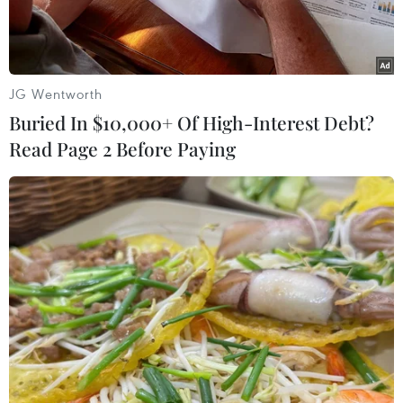
JG Wentworth
Buried In $10,000+ Of High-Interest Debt?
Read Page 2 Before Paying
Năm 2024, ước sản lượng sầu riêng ở Cần Thơ cung ứng ra thị
trường khoảng 30.000 tấn, chủ yếu là sầu riêng Ri6. (Ảnh: Thu
Hiền/TTXVN)
Hiện sầu riêng ở Cần Thơ đang bước vào vụ thu
hoạch. So với cách nay 20 ngày, giá sầu riêng đã
giảm một nửa nhưng theo các nhà vườn hiện