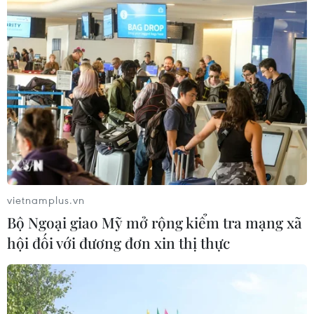
vietnamplus.vn
Bộ Ngoại giao Mỹ mở rộng kiểm tra mạng xã
TIN CÙNG CHUYÊN MỤC
hội đối với đương đơn xin thị thực
Giá vàng trong nước giảm nhẹ,
thương hiệu SJC lùi về ngưỡng 142,2
triệu đồng
07/08/2026 02:21