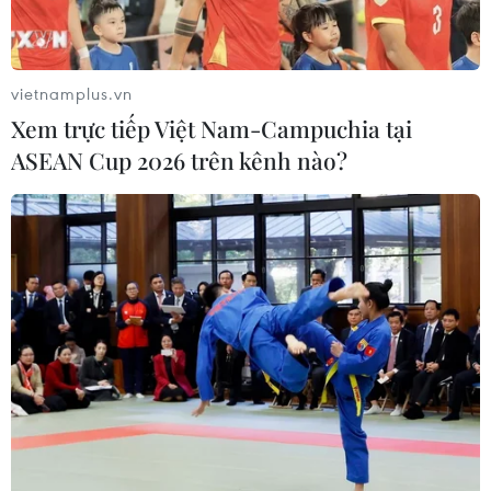
Đồng USD trước bước ngoặt do đồng
yen mạnh lên và số liệu việc làm Mỹ
vietnamplus.vn
06/08/2026 05:14
Xem trực tiếp Việt Nam-Campuchia tại
ASEAN Cup 2026 trên kênh nào?
Lãi suất ngân hàng ngày 6/8: Kỳ hạn
3 tháng đang được mức lãi suất tối đa
06/08/2026 00:06
Mỹ phát tín hiệu ủng hộ ổn định
đồng won của Hàn Quốc
05/08/2026 23:26