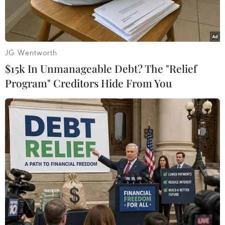
tăng đột biến trong thời gian qua,nhưng tỷ giá
USD-VND vẫn ở mức khá ổn định.
Standard Chartered phân tích: Nhiều doanh
JG Wentworth
nghiệp đã tiến hànhvay USD để tận dụng lãi
$15k In Unmanageable Debt? The "Relief
suất cho vay thấp (ở mức 5-7% so với mức
Program" Creditors Hide From You
lãisuất cho vay VND ở mức 20-25%), và quy đổi
sang tiền Đồng. Điều này đãtạo nên một nguồn
cung USD trong vài tháng qua, giúp thị
trườngtiền tệ thêm ổn định.
Tuy nhiên, ông Tai Hui, Trưởng bộ phận Nghiên
cứu khu vực Ðông Nam Á của Standard
Chartered cũng bày tỏ lo ngại rằng nếu các
khoản vay USD không được hoàn trả khiđến kỳ
đáo hạn vào cuối năm 2011 hoặc đầu năm 2012