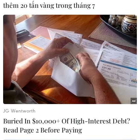
thêm 20 tấn vàng trong tháng 7
#Standard Chartered
#Tỷ giá
#Lãi suất
#Tăng trưởng
#Kinh tế
#Dự trữ
#Doanh nghiệp
JG Wentworth
Theo dõi VietnamPlus
Buried In $10,000+ Of High-Interest Debt?
Read Page 2 Before Paying