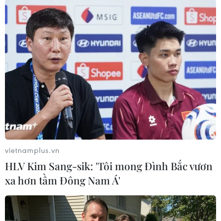
TIN CÙNG CHUYÊN MỤC
Cơ cấu lại vốn nhà nước tại doanh
nghiệp gắn với mục tiêu tăng trưởng
hai con số
07/08/2026 13:16
Bộ Tài chính: Thống nhất bốn
Chương trình mục tiêu quốc gia
vietnamplus.vn
thành một tổng thể
HLV Kim Sang-sik: 'Tôi mong Đình Bắc vươn
07/08/2026 13:06
xa hơn tầm Đông Nam Á'
Tháo gỡ dứt điểm vướng mắc hiện
hữu dự án Nhà máy điện hạt nhân