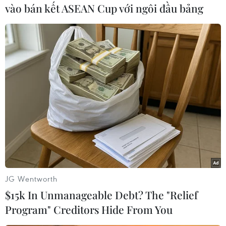
vào bán kết ASEAN Cup với ngôi đầu bảng
Lần gần đây nhất, từ 0 giờ ngày 1/1/2019,
giá
JG Wentworth
xăng
E5 RON92 giảm 515 đồng/lít; xăng RON95-
$15k In Unmanageable Debt? The "Relief
III giảm 538 đồng/lít; dầu diesel 0.05S giảm
Program" Creditors Hide From You
1.092 đồng/lít, trong khi dầu hỏa giảm 818