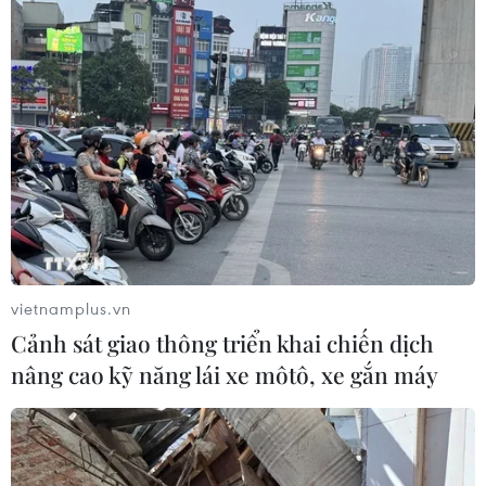
Vì sao giá xăng dầu lại điều chỉnh vào 0
giờ và sớm hơn 4 ngày?
01/01/2019 02:28
Tính trong 6 kỳ điều hành gần đây, từ ngày 22/10/2018,
mặt hàng xăng E5 RON92 đã giảm khoảng 4.634
đồng/lít, trong khi xăng RON95 cũng giảm khoảng
4.744 đồng/lít.
vietnamplus.vn
Cảnh sát giao thông triển khai chiến dịch
nâng cao kỹ năng lái xe môtô, xe gắn máy