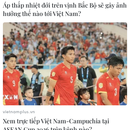
đồng/lít; xăng RON95-III giảm 538 đồng/lít; dầu diesel
Áp thấp nhiệt đới trên vịnh Bắc Bộ sẽ gây ảnh
0.05S giảm 1.092 đồng/lít.
hưởng thế nào tới Việt Nam?
vietnamplus.vn
Petrolimex công bố quỹ bình ổn giá xăng
Xem trực tiếp Việt Nam-Campuchia tại
dầu còn dư 1.910 tỷ đồng
ASEAN Cup 2026 trên kênh nào?