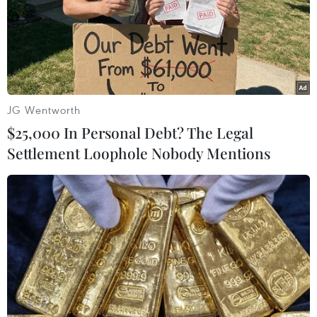
Theo dõi VietnamPlus
JG Wentworth
$25,000 In Personal Debt? The Legal
Settlement Loophole Nobody Mentions
TIN LIÊN QUAN