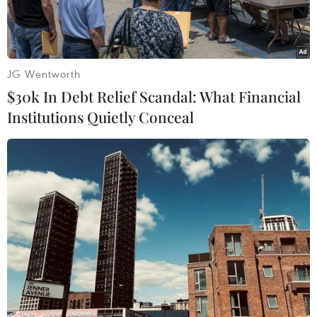
JG Wentworth
$30k In Debt Relief Scandal: What Financial
Institutions Quietly Conceal
Một trong những điểm bán xăng, dầu của Petrolimex. (Ảnh:
Đức Duy/Vietnam+)
Theo quyết định của liên bộ Công Thương-Tài
chính, mặt hàng xăng, dầu trong nước được giữ