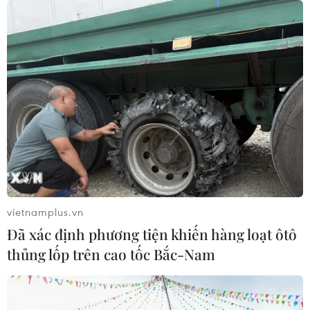
07/08/2026 12:35
Thuế polysilicon: Doanh nghiệp Hàn
Quốc tại Mỹ có lợi thế
07/08/2026 12:17
Tầm nhìn bán dẫn của Malaysia: Đi
từ thế mạnh sẵn có lên nấc thang giá
trị cao
vietnamplus.vn
07/08/2026 11:51
Đã xác định phương tiện khiến hàng loạt ôtô
thủng lốp trên cao tốc Bắc-Nam
Đồng Nai cần chuyển dịch thu hút
đầu tư sang tổ chức chuỗi giá trị
07/08/2026 11:18