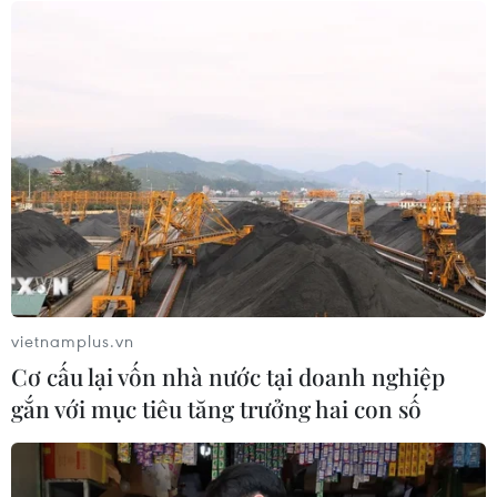
06/08/2026 09:06
Giá dầu tăng khi nhà đầu tư thận
trọng trước tình hình Trung Đông
06/08/2026 09:03
Giá vàng tăng phiên thứ tư liên tiếp,
chạm mức cao nhất trong 7 tuần
06/08/2026 08:36
vietnamplus.vn
Cơ cấu lại vốn nhà nước tại doanh nghiệp
gắn với mục tiêu tăng trưởng hai con số
Xem thêm