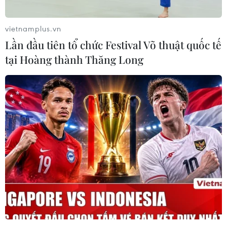
vietnamplus.vn
Lần đầu tiên tổ chức Festival Võ thuật quốc tế
tại Hoàng thành Thăng Long
Giá xăng E5 RON 92 giảm
394 đồng mỗi lít
21/12/2018 22:32
Từ 15 giờ ngày 21/12/2018, giá xăng E5 RON 92 giảm
394 đồng mỗi lít (tương đương 2,29%) xuống mức tối
đa 16.787 đồng mỗi lít.