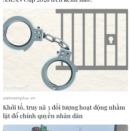
31/12/2018 15:40
Tập đoàn Xăng dầu Việt Nam cho biết, đến thời điểm
trước 0 giờ ngày 1/1/2019, Quỹ bình ổn giá xăng dầu
của tập đoàn ước còn 1.910 tỷ đồng, tăng 230 tỷ đồng
so với kỳ công bố ngày 21/12/2018.
vietnamplus.vn
Khởi tố, truy nã 3 đối tượng hoạt động nhằm
lật đổ chính quyền nhân dân