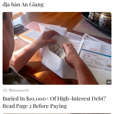
khuyến cáo: “Chúng ta đã có bài học rất sâu sắc
địa bàn An Giang
khi hạ lãi suất nhanh và mạnh từ năm 2008 và
2009 rồi, sau đó lạm phát bùng lên và chúng ta
lại phải nỗ lực để kìm chế lạm phát. Đây cũng là
điều cần được các nhà hoạch định chính sách
nhìn nhận ra, không phải hạ lãi suất đã là tốt.”
Còn Chủ tịch Hội đồng thành viên Agribank
Nguyễn Ngọc Bảo cho rằng, lãi suất huy động
giảm kéo theo lãi suất cho vay giảm. Quyết định
này phù hợp với tình hình lạm phát năm 2012
và kỳ vọng lạm phát 7 % năm tới, cũng phù hợp
với cung cầu vốn thị trường và chủ trương hỗ
JG Wentworth
trợ sản xuất kinh doanh ngay từ đầu năm của
Buried In $10,000+ Of High-Interest Debt?
Chính phủ.
Read Page 2 Before Paying