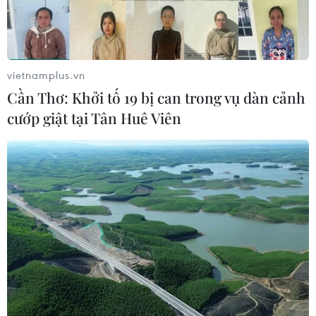
NAPAS, BIDV và Weixin Pay mở rộng
thanh toán QR Việt Nam-Trung
Quốc
vietnamplus.vn
06/08/2026 07:34
Cần Thơ: Khởi tố 19 bị can trong vụ dàn cảnh
cướp giật tại Tân Huê Viên
Làn sóng tấn công mạng nhằm vào
các quỹ đầu cơ lớn của Mỹ
06/08/2026 06:47
Đồng USD trước bước ngoặt do đồng
yen mạnh lên và số liệu việc làm Mỹ
06/08/2026 05:14