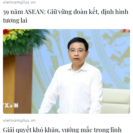
khókhăn cho doanh nghiệp như áp trần lãi suất
vietnamplus.vn
cho vay để các doanh nghiệp bình đẳng tiếp cận
59 năm ASEAN: Giữ vững đoàn kết, định hình
nguồn vốn./.
tương lai
Minh Thúy (Vietnam+)
vietnamplus.vn
Giải quyết khó khăn, vướng mắc trong lĩnh