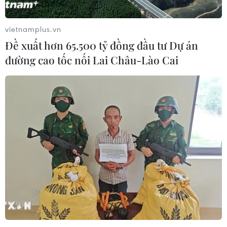
Lãi suất ngân hàng ngày 6/8: Kỳ hạn
3 tháng đang được mức lãi suất tối đa
vietnamplus.vn
06/08/2026 00:06
Đề xuất hơn 65.500 tỷ đồng đầu tư Dự án
đường cao tốc nối Lai Châu-Lào Cai
Mỹ phát tín hiệu ủng hộ ổn định
đồng won của Hàn Quốc
05/08/2026 23:26
Mỹ hoàn trả khoảng 100 tỷ USD thuế
quan sau phán quyết của Tòa án Tối
cao
05/08/2026 22:58
Nhật Bản: Nội các thông qua chính