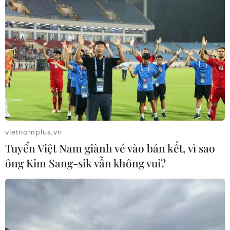
04/08/2026 11:56
UBS bị phạt 125 triệu USD vì vi phạm
luật chống rửa tiền
04/08/2026 04:58
Xem thêm
vietnamplus.vn
Tuyển Việt Nam giành vé vào bán kết, vì sao
ông Kim Sang-sik vẫn không vui?
CƠ QUAN CHỦ QUẢN: THÔNG TẤN XÃ VIỆT NAM
Tổng Biên tập: TRẦN TIẾN DUẨN