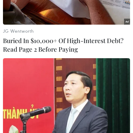
JG Wentworth
Buried In $10,000+ Of High-Interest Debt?
Read Page 2 Before Paying
Chốt số 7 có 2 lớp hàng rào luôn thường trực các lực lượng
chức năng gồm công an, quân đội, nhân viên y tế, dân quân tự
vệ... làm nhiệm vụ kiểm soát chặt chẽ nhất cử nhất động ra vào
khu cách ly. (Ảnh: Anh Tuấn/TTXVN)
Sáng 13/4, tại cuộc họp Ban Chỉ đạo phòng
chống dịch bệnh COVID-19 thành phố Hà Nội,