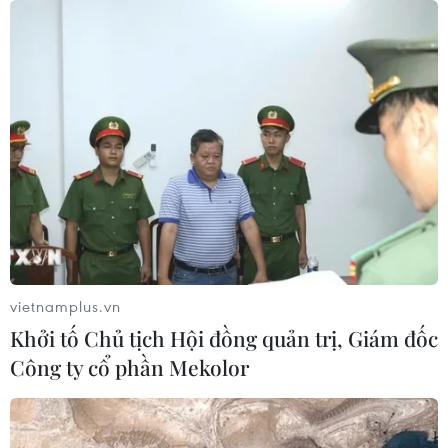
02/08/2026 10:10
Điều trị hiệu quả ca ung thư phổi
mang đồng thời hai đột biến gen
hiếm gặp
02/08/2026 05:58
Giao chỉ tiêu bao phủ bảo hiểm y tế
toàn quốc đạt 100% vào năm 2030
vietnamplus.vn
02/08/2026 04:54
Khởi tố Chủ tịch Hội đồng quản trị, Giám đốc
Công ty cổ phần Mekolor
Tạo đột phá từ y tế cơ sở đến phát
triển nguồn nhân lực