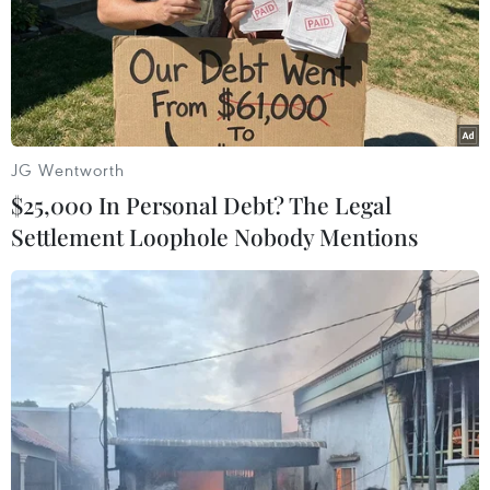
Báo VietnamPlus phối hợp với Bộ Y tế tổ chức cuộc giao
lưu trực tuyến với chủ đề: “Sử dụng vắcxin sởi do Việt
Nam sản xuất: Sự lựa chọn an toàn?”
JG Wentworth
$25,000 In Personal Debt? The Legal
Settlement Loophole Nobody Mentions