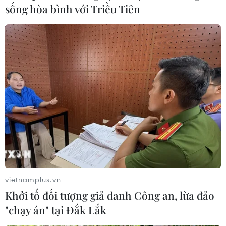
sống hòa bình với Triều Tiên
vietnamplus.vn
Khởi tố đối tượng giả danh Công an, lừa đảo
"chạy án" tại Đắk Lắk