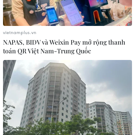
Cuộc thi Tôi khỏe đẹp hơn lan tỏa
thông điệp dinh dưỡng khoa học và
hợp lý
vietnamplus.vn
30/07/2026 07:17
NAPAS, BIDV và Weixin Pay mở rộng thanh
toán QR Việt Nam-Trung Quốc
Đồng Nai: Bé trai 4 tuổi suy đa tạng
sau thời gian dài chỉ uống sữa tươi
30/07/2026 05:45
Hơn 300 doanh nghiệp tham gia
Triển lãm quốc tế chuyên ngành y
dược
30/07/2026 05:02