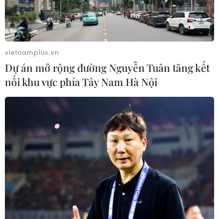
Người dân không sử dụng sản phẩm
giảm cân không rõ nguồn gốc, chưa
được cấp phép
06/08/2026 04:22
vietnamplus.vn
Dự án mở rộng đường Nguyễn Tuân tăng kết
Công nghệ Robot Da Vinci
nối khu vực phía Tây Nam Hà Nội
nâng cao năng lực phẫu thuật
chuyên sâu tại Bệnh viện K
06/08/2026 02:13
Cứu nạn thành công 30 ngư dân của
tàu cá bị cháy trên vùng biển Khánh
Hòa
05/08/2026 03:58