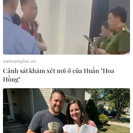
phòng bệnh truyền nhiễm.
vietnamplus.vn
Cảnh sát khám xét nơi ở của Huấn "Hoa
Hồng"
Chuyên gia giải đáp về bệnh sởi và vắcxin
sởi Việt Nam sản xuất
21/09/2018 03:04