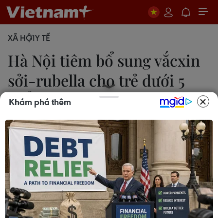
XÃ HỘI
Y TẾ
Hà Nội tiêm bổ sung vắcxin
sởi-rubella cho trẻ dưới 5
tuổi
Khám phá thêm
Tuyết Mai
07/11/2018 05:16
Trong hai tháng cuối năm 2018, thành phố Hà Nội
tiến hành tiêm bổ sung vắcxin sởi-rubella cho trẻ
dưới 5 tuổi trên địa bàn toàn thành phố theo hình
thức tiêm tại các trường mầm non, mẫu giáo.