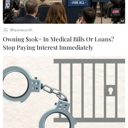
JG Wentworth
Owning $10k+ In Medical Bills Or Loans?
Stop Paying Interest Immediately
(Ảnh: Dương Ngọc/TTXVN)
Trong hai tháng cuối năm 2018, thành phố Hà
Nội tiến hành tiêm bổ sung vắcxin sởi-rubella
cho trẻ dưới 5 tuổi trên địa bàn toàn thành phố