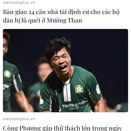
vietnamplus.vn
thương tích giai đoạn 2026-2030
Bàn giao 24 căn nhà tái định cư cho các hộ
04/08/2026 07:41
dân bị lũ quét ở Mường Than
Hệ thống y tế đa cực, đưa y tế đến
gần dân
04/08/2026 04:55
Bộ Y tế đề xuất 8 nhóm chính sách
trong sửa đổi Luật hiến, ghép mô,
tạng
03/08/2026 14:44
vietnamplus.vn
Quảng Ninh chấm dứt cơ sở giết mổ
Công Phượng gặp thử thách lớn trong ngày