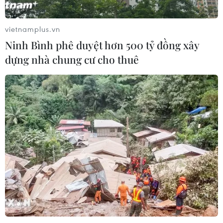
Xem thêm
vietnamplus.vn
Ninh Bình phê duyệt hơn 500 tỷ đồng xây
dựng nhà chung cư cho thuê
CƠ QUAN CHỦ QUẢN: THÔNG TẤN XÃ VIỆT NAM
Tổng Biên tập: TRẦN TIẾN DUẨN
Phó Tổng Biên tập: NGUYỄN THỊ TÁM, KHÚC THANH
THỦY
Sở hữu trí tuệ
Quy định sử dụng
RSS
Hỗ trợ
Ngôn ngữ
TTXVN
Dịch vụ tin
Quảng cáo