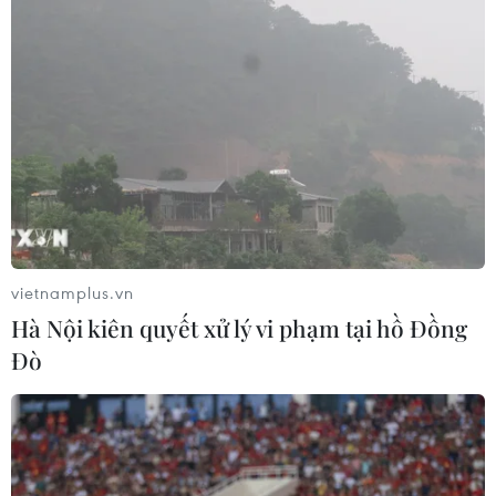
vietnamplus.vn
Nâng cao kết quả thu hồi tài sản trong các
Hà Nội kiên quyết xử lý vi phạm tại hồ Đồng
vụ án tham nhũng, kinh tế
Đò
01/12/2023 07:53
Các cơ quan hành chính nhà nước đã thi hành xong
582/1.375 bản án (tăng 153 bản án so với năm 2022),
đang tiếp tục thi hành 776 bản án, chủ yếu là các bản