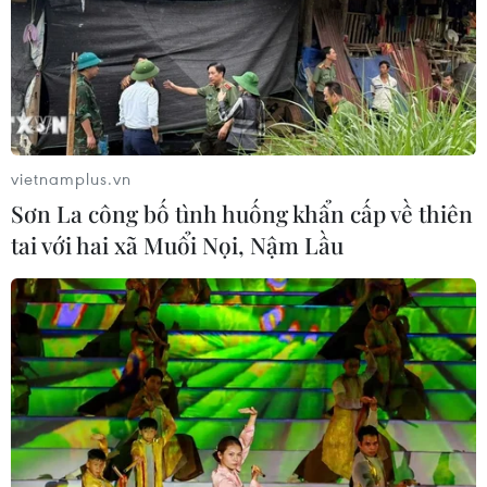
Tổng Bí thư nêu rõ phòng, chống tham nhũng, tiêu cực
cần phải làm triệt để, hiệu quả, chứ không phải làm ví
dụ, làm để cho có, cần thiết phải gia hạn thời gian thực
hiện, cho đến khi có kết quả.
vietnamplus.vn
Sơn La công bố tình huống khẩn cấp về thiên
tai với hai xã Muổi Nọi, Nậm Lầu