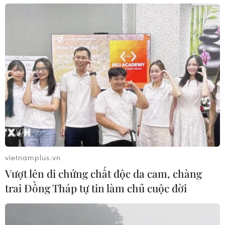
phòng, chống rửa tiền
Cần Thơ thu hồi về ngân sách gần 30 tỷ đồng
qua thanh tra
Phòng, chống tham nhũng với phương châm
"nói ít, làm nhiều, làm đến cùng"
Cần Thơ: Siết trách nhiệm cá nhân, tập thể để
trụ sở, nhà đất dôi dư tồn đọng
vietnamplus.vn
Vượt lên di chứng chất độc da cam, chàng
trai Đồng Tháp tự tin làm chủ cuộc đời
TIN LIÊN QUAN