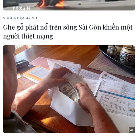
Chương trình Công tác Trọng tâm của Thường
trực Ban Chỉ đạo, Ban Chỉ đạo Thành ủy trong
vietnamplus.vn
năm 2024.
Ghe gỗ phát nổ trên sông Sài Gòn khiến một
Phát biểu tại phiên họp, Ủy viên Bộ Chính trị, Bí
người thiệt mạng
thư Thành ủy Đinh Tiến Dũng, Trưởng ban Chỉ
đạo, yêu cầu trong quý 1/2024 phải kết thúc điều
tra, giải quyết theo quy định pháp luật 40 vụ án,
vụ việc; đưa ra xét xử sơ thẩm 35 vụ án tham
nhũng.
Đó là, vụ án "Cố ý làm trái quy định của Nhà
nước về quản lý kinh tế gây hậu quả nghiêm
trọng” xảy ra tại Công ty cổ phần Coma 18 trong
quá trình thực hiện dự án VP6 Linh Đàm,
phường Hoàng Liệt, quận Hoàng Mai, Hà Nội;
vụ án “Vi phạm quy định về đấu thầu gây hậu