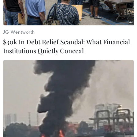
JG Wentworth
$30k In Debt Relief Scandal: What Financial
Institutions Quietly Conceal
Bí thư Thành ủy Hà Nội Đinh Tiến Dũng. (Ảnh: Dương
Giang/TTXVN)
Ngày 25/12, Ban Chỉ đạo Thành ủy Hà Nội về
Phòng, Chống Tham nhũng, Tiêu cực (Ban Chỉ
đạo) tổ chức phiên họp cuối năm nhằm thảo
luận, cho ý kiến đối với 5 văn bản, báo cáo và