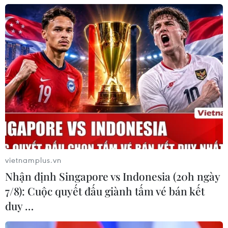
vietnamplus.vn
Nhận định Singapore vs Indonesia (20h ngày
7/8): Cuộc quyết đấu giành tấm vé bán kết
duy …