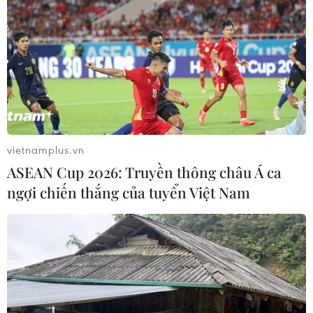
án mới phát sinh trong năm 2022 và năm 2023.
vietnamplus.vn
ASEAN Cup 2026: Truyền thông châu Á ca
ngợi chiến thắng của tuyển Việt Nam
Tổng Bí thư: Xử lý dứt điểm những vụ án
tham nhũng, tiêu cực nghiêm trọng
22/11/2023 09:26