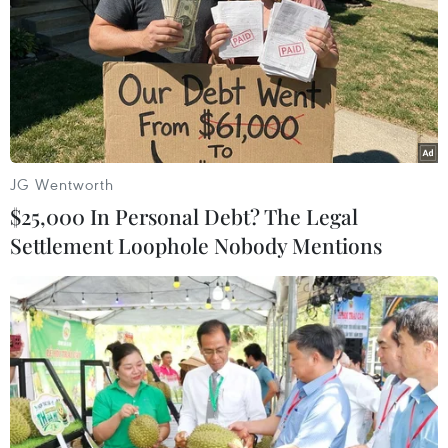
Bí thư Thành ủy Hà Nội yêu cầu các cấp, ngành
tiếp tục huy động sự vào cuộc của cả hệ thống
chính trị và các tầng lớp nhân dân trong công
tác phòng, chống tham nhũng, tiêu cực; đặc
biệt, phát huy hiệu quả hoạt động của Hội đồng
Nhân dân các cấp trong công tác xây dựng,
hoàn thiện cơ chế, chính sách để không tạo kẽ
JG Wentworth
hở, dễ lợi dụng và giám sát việc thực thi pháp
$25,000 In Personal Debt? The Legal
luật của các cấp chính quyền.
Settlement Loophole Nobody Mentions
Tăng cường và nâng cao hơn nữa hiệu lực, hiệu
quả công tác giám sát của Mặt trận Tổ quốc, các
tổ chức chính trị xã hội, nhân dân trong công
tác giám sát đại biểu dân cử, giám sát cán bộ,
công chức nhà nước trong việc tuân thủ pháp
luật về phòng, chống tham nhũng, tiêu cực;
giám sát việc thực hiện pháp luật về công khai,