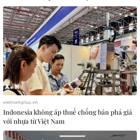
Hải quân Anh thu giữ lượng ma túy trị giá
hàng triệu USD tại Vịnh Oman
24/12/2019 03:46
Trong quá trình tuần tra ở khu vực phía Bắc biển Arab,
Hải quân Anh đã phát hiện một thuyền buồm có dấu
hiệu khả nghi và qua khám xét thuyền buồm, đã phát
hiện 131kg ma túy đá.
vietnamplus.vn
Indonesia không áp thuế chống bán phá giá
với nhựa từ Việt Nam