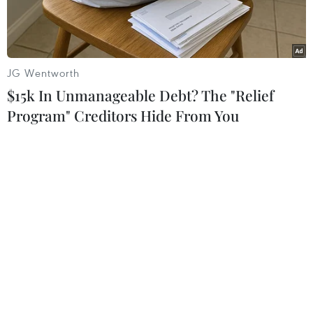
JG Wentworth
$15k In Unmanageable Debt? The "Relief
Program" Creditors Hide From You
Tàu chở dầu Liberia từ xa. (Ảnh: DW)
Lực lượng đặc nhiệm Hải quân Anh đã đột kích
một tàu chở dầu đăng ký của Liberia sau khi
một nhóm người đi lậu theo tàu có ý đồ gây bạo
loạn.
Cuộc đột kích diễn ra ngày 25/10 trên Kênh đào
Anh. Công ty Navios Tanker - đơn vị vận hành
con tàu trên, cho biết đã có 7 người bị bắt giữ