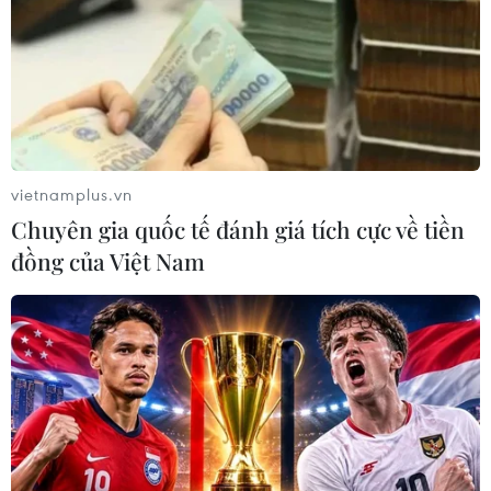
vietnamplus.vn
Chuyên gia quốc tế đánh giá tích cực về tiền
đồng của Việt Nam
Anh quan ngại về dòng người vượt biên
trái phép từ Pháp
10/08/2020 23:56
Thủ tướng Anh Boris Johnson khẳng định những nhóm
tội phạm có tổ chức đưa người vượt biên trái phép từ