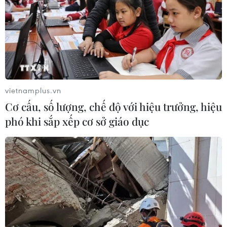
công dân thường trong xung đột
Nga-Ukraine
07/08/2026 04:29
Chính sách nhà ở của nước Anh -
Góc tham chiếu cho Việt Nam
vietnamplus.vn
07/08/2026 04:08
Cơ cấu, số lượng, chế độ với hiệu trưởng, hiệu
phó khi sắp xếp cơ sở giáo dục
Bỉ tìm ra hướng đi mới trong điều trị
ung thư gan di căn
07/08/2026 04:05
Nga thoái vốn nhà nước khỏi Sân bay
Quốc tế Sheremetyevo