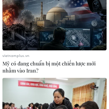
vietnamplus.vn
Mỹ có đang chuẩn bị một chiến lược mới
nhằm vào Iran?
TIN CÙNG CHUYÊN MỤC
Liên hợp quốc kêu gọi chấm dứt tấn