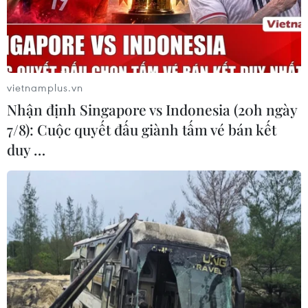
Pháp vào Anh qua Eo biển Manche.
vietnamplus.vn
Nhận định Singapore vs Indonesia (20h ngày
7/8): Cuộc quyết đấu giành tấm vé bán kết
duy …
Anh: Tăng biện pháp hạn chế người di cư
trái phép qua Eo biển Manche