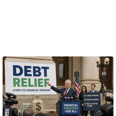
trong cuộc đột kích. Toàn bộ thủy thủ đều an
toàn trong vụ việc.
[Hải quân Anh hộ tống tàu thương mại qua
eo biển Hormuz]
Ngày 6/10, con tàu đã rời Lagos của Nigeria.
Theo kế hoạch, con tàu này đến cảng
Southampton vào sáng 25/10. Tuy nhiên, do xảy
ra vụ việc, con tàu này đã cập cảng chậm hơn 1
ngày./.
(TTXVN/Vietnam+)