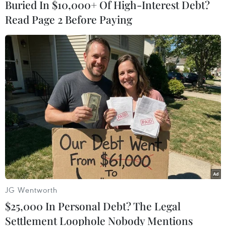
tới vùng Vịnh
Buried In $10,000+ Of High-Interest Debt?
Read Page 2 Before Paying
26/08/2019 00:31
Theo Hải quân Anh, HMS Defender, tàu khu trục Type
45, sẽ gia nhập đội ngũ của 2 tàu chiến HMS Kent và
HMS Montrose.
JG Wentworth
$25,000 In Personal Debt? The Legal
Settlement Loophole Nobody Mentions