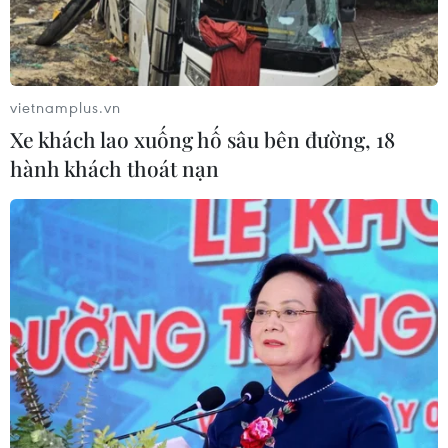
16/08/2020 15:09
Bộ trưởng Quốc phòng Anh Ben Wallace thông báo bổ
sung nhân lực và máy bay để giúp giải quyết tình trạng
người nhập cư di chuyển trái phép qua Eo biển
vietnamplus.vn
Manche.
Xe khách lao xuống hố sâu bên đường, 18
hành khách thoát nạn