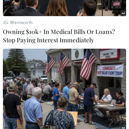
JG Wentworth
Owning $10k+ In Medical Bills Or Loans?
Stop Paying Interest Immediately
#Hải quân Anh
#Lực lượng đặc nhiệm
#gây bạo loạn
#cuộc đột kích
#Kênh đào Anh
Anh
Liberia
Theo dõi VietnamPlus