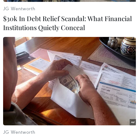
JG Wentworth
$30k In Debt Relief Scandal: What Financial
Institutions Quietly Conceal
TIN LIÊN QUAN
Hải quân Anh tiếp tục cử tàu chiến thứ ba
JG Wentworth