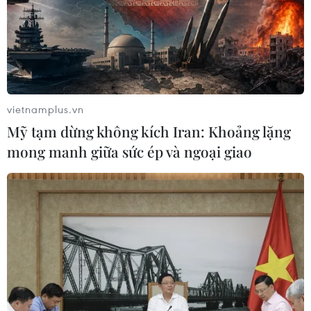
một số khu vực miền núi Quảng Trị
09/08/2026 04:35
Bão Dolphin gây ảnh hưởng diện
rộng tại miền Đông Trung Quốc
vietnamplus.vn
09/08/2026 04:23
Mỹ tạm dừng không kích Iran: Khoảng lặng
mong manh giữa sức ép và ngoại giao
Nhật Bản: Sạt lở đất khiến gần 400
du khách mắc kẹt
09/08/2026 03:52
Khủng hoảng nắng nóng đẩy 34 tỉnh
của Pháp vào mức nguy cơ cháy