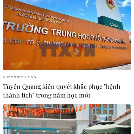
Thành phố Hồ Chí Minh xuất hiện
mưa dông trên diện rộng
09/08/2026 13:14
Hà Nội: Xử lý dứt điểm 3 vụ việc vi
phạm tại hồ Đồng Đò trước 30/9
09/08/2026 12:49
vietnamplus.vn
Tuyên Quang kiên quyết khắc phục "bệnh
Quảng Trị: Mưa lớn gây ngập cục bộ,
thành tích" trong năm học mới
tiềm ẩn nguy cơ lũ quét, sạt lở đất
09/08/2026 09:37
Từ 10-11/8, Bắc Bộ và Trung Bộ có