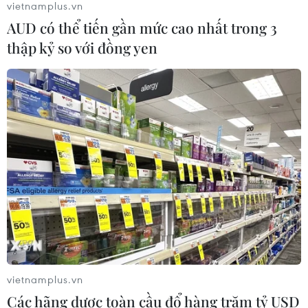
08/08/2026 05:39
vietnamplus.vn
AUD có thể tiến gần mức cao nhất trong 3
thập kỷ so với đồng yen
Đà Nẵng tìm "lời giải bài toán" an
ninh nguồn nước
08/08/2026 05:05
Sơn La công bố tình huống khẩn cấp
về thiên tai với hai xã Muổi Nọi, Nậm
Lầu
08/08/2026 03:53
Xem thêm
vietnamplus.vn
Các hãng dược toàn cầu đổ hàng trăm tỷ USD