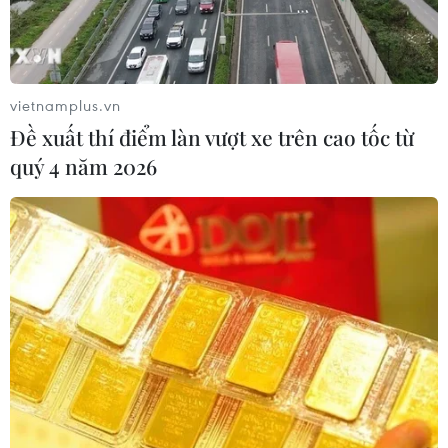
vietnamplus.vn
Đề xuất thí điểm làn vượt xe trên cao tốc từ
quý 4 năm 2026
Nepal "oằn mình" chống đỡ 2 trận
động đất trong vòng 2 tuần
14/05/2015 03:05
Chính phủ Nepal đang kêu gọi các tổ chức cứu trợ, vốn
đang triển khai từ trận động đất ngày 25/4, tiếp tục cố