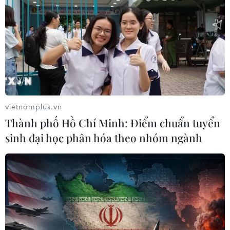
nơi nắng nóng gay gắt trên 37 độ C
09/08/2026 07:57
Cháy rừng nghiêm trọng tại Canada,
cảnh báo lũ quét ở Đông Nam nước
Mỹ
vietnamplus.vn
09/08/2026 06:28
Thành phố Hồ Chí Minh: Điểm chuẩn tuyển
sinh đại học phân hóa theo nhóm ngành
Lâm Đồng: Mưa lớn gây sạt lở đèo
Con Ó, cây đổ trên đèo Bảo Lộc
09/08/2026 06:20
Mưa lớn gây ngập cục bộ, chia cắt