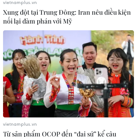
vietnamplus.vn
Xung đột tại Trung Đông: Iran nêu điều kiện
nối lại đàm phán với Mỹ
Hy Lạp nỗ lực dập tắt đám cháy rừng
mới gần Athens
10/08/2026 12:14
Philippines hỗ trợ các cộng đồng bị
ảnh hưởng thời tiết cực đoan
10/08/2026 10:40
Thời tiết nắng nóng ở khu vực Trung
Bộ có khả năng kéo dài
vietnamplus.vn
10/08/2026 09:08
Từ sản phẩm OCOP đến “đại sứ” kể câu