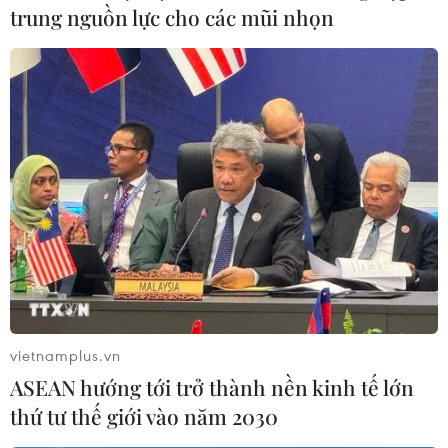
trung nguồn lực cho các mũi nhọn
Nepal đối mặt với khó khăn kinh tế chồng
chất sau trận động đất
18/05/2015 07:39
Chính phủ Nepal vừa đưa ra một bức tranh kinh tế u
ám và cho rằng gần như tất cả các lĩnh vực kinh tế chủ
chốt đều bị ảnh hưởng bởi trận động đất vừa qua.
vietnamplus.vn
ASEAN hướng tới trở thành nền kinh tế lớn
thứ tư thế giới vào năm 2030