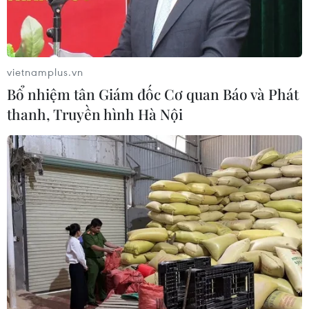
vietnamplus.vn
Bổ nhiệm tân Giám đốc Cơ quan Báo và Phát
thanh, Truyền hình Hà Nội
Công tác cứu hộ vẫn đang diễn ra tại Nepal sau thảm họa
động đất. (Nguồn: AFP)
Ngày 19/5, các chuyên gia Trung Quốc cho biết
hai thị trấn Gyirong và Nyalam tại Khu tự trị
Tây Tạng thuộc Tây Nam nước này đã dịch
chuyển khoảng 60 cm về phía Nam sau trận