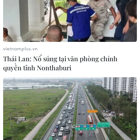
vietnamplus.vn
Thái Lan: Nổ súng tại văn phòng chính
quyền tỉnh Nonthaburi
Khủng hoảng nhân đạo
nghiêm trọng ở Nepal
14/05/2015 02:05
Trận động đất ngày 25/4/2015 ở Nepal đã làm 7.675
người chết, hơn 16.000 người bị thương; trên 280.000
ngôi nhà bị phá hủy.