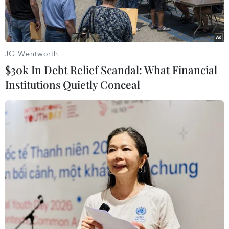
JG Wentworth
$30k In Debt Relief Scandal: What Financial
Institutions Quietly Conceal
Ảnh minh họa. (Nguồn: IEEE Spectrum)
Bộ Thương mại, Công nghiệp và Năng lượng
Hàn Quốc thông báo Cơ quan chuyên trách các
vấn đề hydro của nước này (H2Korea) vừa ký