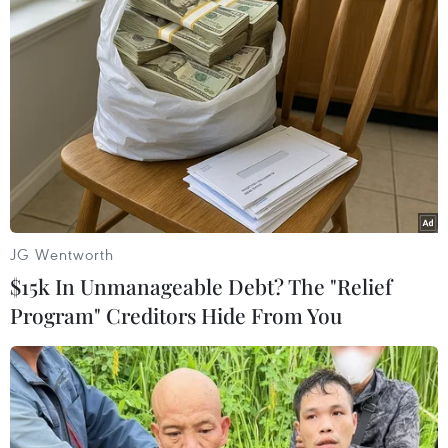
JG Wentworth
Sản xuất ra điện từ hydro tự nhiên tại
$15k In Unmanageable Debt? The "Relief
Mali – Một hướng đi đầy hứa hẹn
Program" Creditors Hide From You
18/08/2019 10:22
MONTREAL, CANADA – Media OutReach – Khi những
tác động của tình trạng trái đất ngày càng nóng lên trở
nên rõ ràng hơn, thông qua các hiện tượng thời tiết khắc
nghiệt và nhu cầu chuyển sang năng lượng tái tạo trở