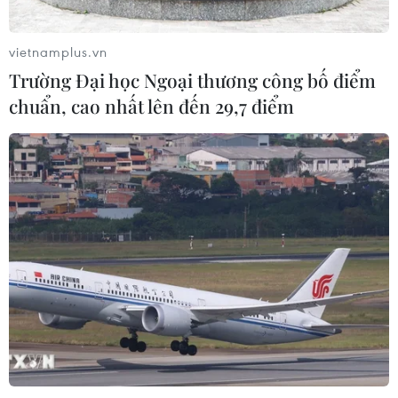
Xem thêm
vietnamplus.vn
Trường Đại học Ngoại thương công bố điểm
chuẩn, cao nhất lên đến 29,7 điểm
CƠ QUAN CHỦ QUẢN: THÔNG TẤN XÃ VIỆT NAM
Tổng Biên tập: TRẦN TIẾN DUẨN
Phó Tổng Biên tập: NGUYỄN THỊ TÁM, KHÚC THANH
THỦY
Sở hữu trí tuệ
Quy định sử dụng
RSS
Hỗ trợ
Ngôn ngữ
TTXVN
Dịch vụ tin
Quảng cáo