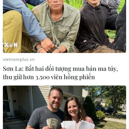
nên cấp bách hơn, thì Petroma – một công ty ở Mali
(một quốc […]
vietnamplus.vn
Sơn La: Bắt hai đối tượng mua bán ma túy,
thu giữ hơn 3.500 viên hồng phiến
Hàn Quốc và Australia nhất trí tăng cường