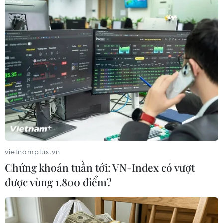
#Australia
#Hàn Quốc
#H2Korea
#Kinh tế hydro
#Xe điện
Australia
Hàn Quốc
Theo dõi VietnamPlus
vietnamplus.vn
Chứng khoán tuần tới: VN-Index có vượt
được vùng 1.800 điểm?
TIN LIÊN QUAN