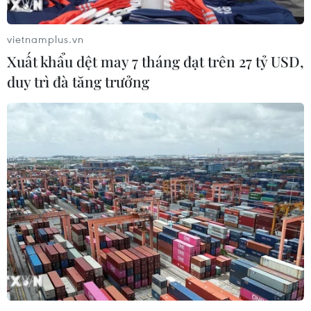
vietnamplus.vn
Xuất khẩu dệt may 7 tháng đạt trên 27 tỷ USD,
duy trì đà tăng trưởng
Hàn Quốc hướng tới mức tăng trưởng
kinh tế cao hơn trong năm 2020
11/11/2019 22:00
Bộ trưởng Tài chính Hàn Quốc Hong Nam-ki ngày 11/11
cho hay chính phủ nước này sẽ nỗ lực để đạt mức tăng
trưởng kinh tế hơn 2,3% vào năm 2020.