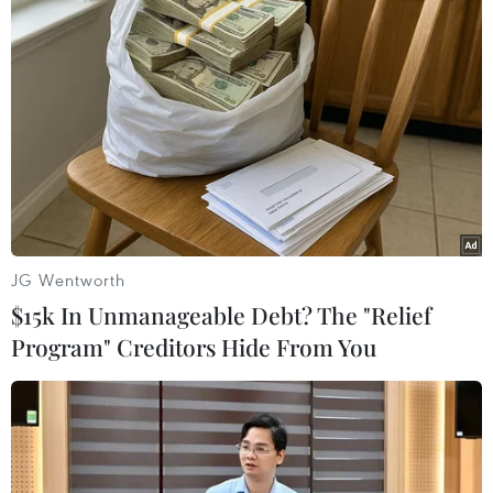
Theo dõi VietnamPlus
TIN LIÊN QUAN
JG Wentworth
$15k In Unmanageable Debt? The "Relief
Program" Creditors Hide From You