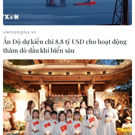
vietnamplus.vn
Ấn Độ dự kiến chi 8,8 tỷ USD cho hoạt động
thăm dò dầu khí biển sâu
Mỹ diễn tập sơ tán thân nhân binh lính
đồn trú tại Hàn Quốc
07/06/2017 22:55
Quân đội Mỹ đang tiến hành diễn tập sơ tán gia đình
binh lính đồn trú tại Hàn Quốc trong tình huống giả định
khi Triều Tiên phát động cuộc tấn công vào miền Nam.