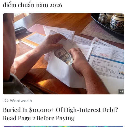
điểm chuẩn năm 2026
hóa Triều Tiên sẽ mất thêm nhiều thời gian, có
thể không hoàn thành được trong nhiệm kỳ của
ông./.
(Vietnam+)
JG Wentworth
Buried In $10,000+ Of High-Interest Debt?
Read Page 2 Before Paying