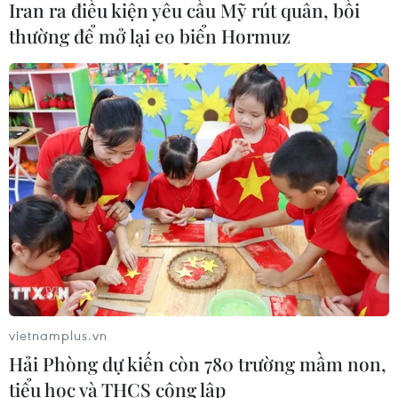
Iran ra điều kiện yêu cầu Mỹ rút quân, bồi
Hàn Quốc xác nhận Triều Tiên
thường để mở lại eo biển Hormuz
phóng ít nhất 1 tên lửa đạn đạo tầm
ngắn
06/08/2026 09:41
Quân đội Hàn Quốc thông báo Triều
Tiên phóng vật thể chưa xác định
06/08/2026 08:31
Xem thêm
vietnamplus.vn
Hải Phòng dự kiến còn 780 trường mầm non,
tiểu học và THCS công lập