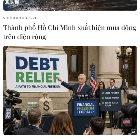
của những cuộc tập trận chung cũng như các
hoạt động triển khai loại vũ khí chiến lược, nếu
vietnamplus.vn
Triều Tiên ngừng các hoạt động hạt nhân và tên
Thành phố Hồ Chí Minh xuất hiện mưa dông
lửa.
trên diện rộng
Ông Moon Chung-in đưa ra phát biểu trên trong
một cuộc hội thảo tổ chức tại Trung tâm Wilson
ở Washington.
Vị quan chức này cho biết Tổng thống Moon đã
nêu ý kiến này như là một phần của giải pháp
cho vấn đề hạt nhân Triều Tiên, bắt đầu bằng
việc ngừng các chương trình vũ khí.
[Quan chức Mỹ-Hàn Quốc thảo luận về tình
hình Bán đảo Triều Tiên]