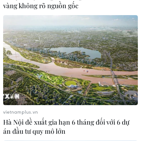
vàng không rõ nguồn gốc
14/06/2017 09:06
Thứ trưởng Ngoại giao Mỹ Thomas Shannon cho biết
hai bên đã tập trung thảo luận các vụ phóng thử tên lửa
liên tiếp của Triều Tiên cũng như "cách hành xử khiêu
khích" của Bình Nhưỡng gần đây.
vietnamplus.vn
Hà Nội đề xuất gia hạn 6 tháng đối với 6 dự
án đầu tư quy mô lớn