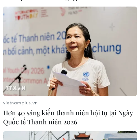
CƠ QUAN CHỦ QUẢN: THÔNG TẤN XÃ VIỆT NAM
Tổng Biên tập: TRẦN TIẾN DUẨN
Phó Tổng Biên tập: NGUYỄN THỊ TÁM, KHÚC THANH
THỦY
Sở hữu trí tuệ
Quy định sử dụng
RSS
Hỗ trợ
Ngôn ngữ
TTXVN
Dịch vụ tin
Quảng cáo
Liên hệ
vietnamplus.vn
Hơn 40 sáng kiến thanh niên hội tụ tại Ngày
Quốc tế Thanh niên 2026
Giấy phép số: 1374/GP-BTTTT do Bộ Thông tin và Truyền thông
cấp ngày 11/9/2008.