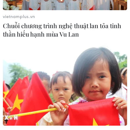
vietnamplus.vn
Chuỗi chương trình nghệ thuật lan tỏa tinh
thần hiếu hạnh mùa Vu Lan
Mỹ và Nhật Bản đề cao Trung Quốc trong
hồ sơ Triều Tiên
13/06/2017 08:43
Thứ trưởng Ngoại giao Mỹ Thomas Shannon và Trưởng
Ban thư ký Hội đồng An ninh quốc gia Nhật Bản Shotaro