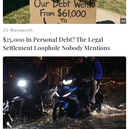
JG Wentworth
$25,000 In Personal Debt? The Legal
Settlement Loophole Nobody Mentions
Binh sỹ Hàn Quốc tham gia cuộc tập trận tại Hongcheon, Hàn
Quốc. (Nguồn: EPA/TTXVN)
Hãng thông tấn Yonhap dẫn lời ông Moon
Chung-in, cố vấn đặc biệt của Tổng thống Hàn
Quốc Moon Jae-in, ngày 16/6 cho biết nước này
có thể tham vấn với Mỹ về việc giảm quy mô