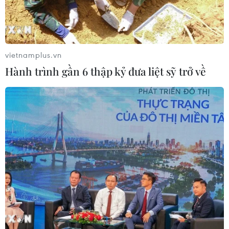
Mở ra giai đoạn triển khai thực chất
quan hệ giữa Việt Nam và Australia
vietnamplus.vn
07/08/2026 01:27
Hành trình gần 6 thập kỷ đưa liệt sỹ trở về
Ấn Độ thử thành công tên lửa đạn
đạo Agni-4, tầm bắn 4.000 km
06/08/2026 23:17
Hàn Quốc tái khẳng định mục tiêu
chung sống hòa bình với Triều Tiên
06/08/2026 15:33