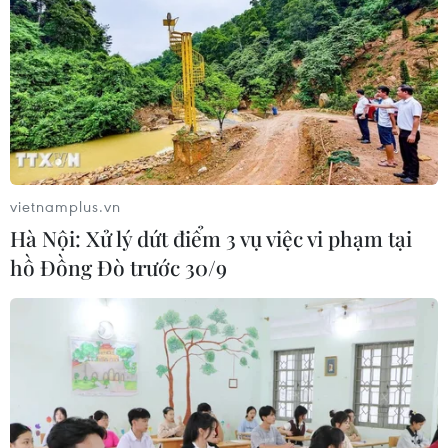
vietnamplus.vn
Hà Nội: Xử lý dứt điểm 3 vụ việc vi phạm tại
hồ Đồng Đò trước 30/9