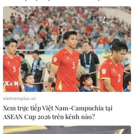
tay giữa Mỹ-Nhật?
04/08/2026 14:11
ASC 2026: Tiếp lửa đam mê khoa học
cho thế hệ trẻ Việt Nam
04/08/2026 14:08
Xem thêm
vietnamplus.vn
Xem trực tiếp Việt Nam-Campuchia tại
ASEAN Cup 2026 trên kênh nào?
CƠ QUAN CHỦ QUẢN: THÔNG TẤN XÃ VIỆT NAM