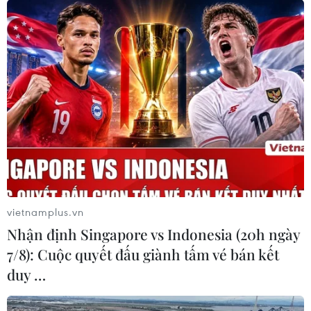
Chính quyền mới của Tổng thống Hàn Quốc nhấn mạnh
rằng một hội nghị thượng đỉnh liên Triều cần được tổ
chức "theo cách có thể nhằm góp phần đạt được hòa
bình trên Bán đảo Triều Tiên."
vietnamplus.vn
Nhận định Singapore vs Indonesia (20h ngày
7/8): Cuộc quyết đấu giành tấm vé bán kết
duy …