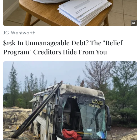
JG Wentworth
$15k In Unmanageable Debt? The "Relief
Program" Creditors Hide From You
Người dân theo dõi hình ảnh vụ phóng vật thể được cho là tên
lửa đạn đạo của Triều Tiên qua màn hình tivi ở nhà ga Seoul,
Hàn Quốc ngày 7/5. (Ảnh: Yonhap/TTXVN)
Theo Yonhap, ngày 11/5, trong cuộc gặp đầu tiên
với các thư ký cấp cao sau khi nhậm chức một