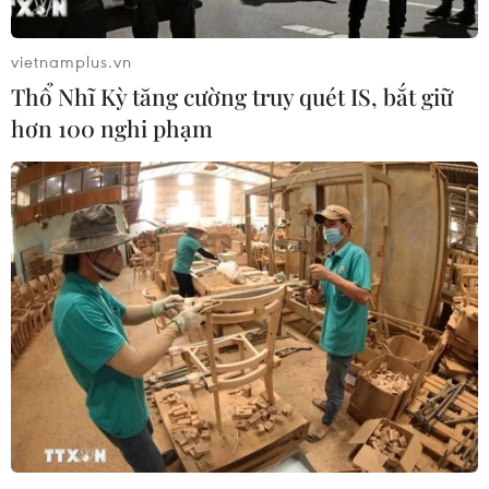
vietnamplus.vn
Thổ Nhĩ Kỳ tăng cường truy quét IS, bắt giữ
hơn 100 nghi phạm
Hàn Quốc công bố thông số vụ phóng tên
lửa mới nhất của Triều Tiên
07/05/2022 14:30
Hàn Quốc cho biết vật thể bay mới là một tên lửa đạn
đạo tầm ngắn được phóng đi từ tàu ngầm đã đạt độ
cao tối đa khoảng 60km và bay xa khoảng 600km.