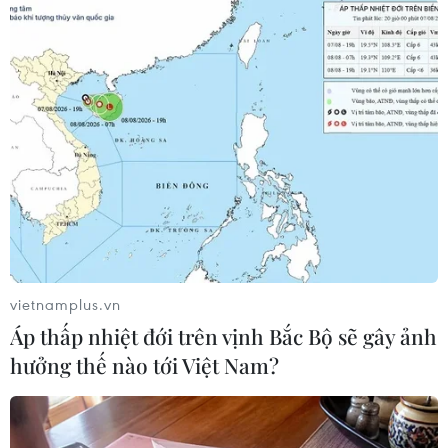
#thử hạt nhân
#phóng tên lửa đạn đạo
#ICBM
#Triều Tiên
Hàn Quốc
Triều Tiên
Theo dõi VietnamPlus
vietnamplus.vn
Áp thấp nhiệt đới trên vịnh Bắc Bộ sẽ gây ảnh
hưởng thế nào tới Việt Nam?