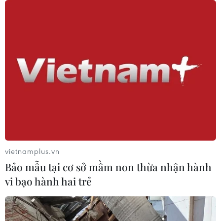
07/08/2026 01:27
Ấn Độ thử thành công tên lửa đạn
đạo Agni-4, tầm bắn 4.000 km
06/08/2026 23:17
Hàn Quốc tái khẳng định mục tiêu
chung sống hòa bình với Triều Tiên
06/08/2026 15:33
vietnamplus.vn
Bảo mẫu tại cơ sở mầm non thừa nhận hành
vi bạo hành hai trẻ
Lở đất tại Philippines khiến ít nhất 4
người thiệt mạng
06/08/2026 15:06