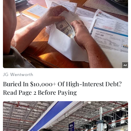
TIN LIÊN QUAN
JG Wentworth
Buried In $10,000+ Of High-Interest Debt?
Read Page 2 Before Paying
Triều Tiên giữ im lặng bất thường về vụ
thử tên lửa mới nhất
05/05/2022 03:11
Các cơ quan truyền thông Triều Tiên không có động thái