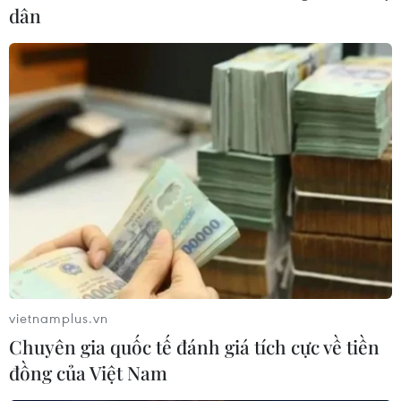
Nhưỡng.
dân
vietnamplus.vn
Hàn Quốc: Chính quyền mới để ngỏ khả
Chuyên gia quốc tế đánh giá tích cực về tiền
năng tổ chức đối thoại liên Triều
đồng của Việt Nam
10/05/2022 07:49