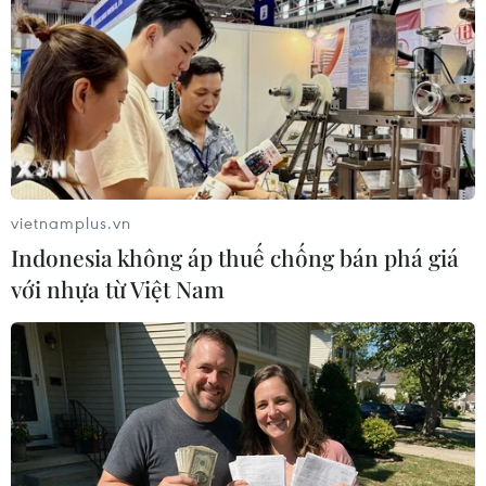
gì liên quan đến vụ phóng thử tên lửa mới nhất. Trước
đây, Bình Nhưỡng sẽ nhanh chóng "khoe" về các cuộc
thử nghiệm vũ khí lớn.
vietnamplus.vn
Indonesia không áp thuế chống bán phá giá
với nhựa từ Việt Nam
Triều Tiên phóng vật thể không xác định,