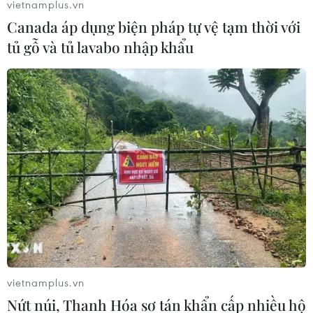
vietnamplus.vn
Canada áp dụng biện pháp tự vệ tạm thời với
tủ gỗ và tủ lavabo nhập khẩu
Tân Tổng thống Hàn Quốc khẳng định mở
cửa đối thoại với Triều Tiên
10/05/2022 04:07
Tổng thống Yoon Suk-yeol đã mô tả các chương trình hạt
nhân của Triều Tiên là "mối đe dọa đối với an ninh"
vietnamplus.vn
song khẳng định cánh cửa đối thoại vẫn mở với Bình
Nứt núi, Thanh Hóa sơ tán khẩn cấp nhiều hộ