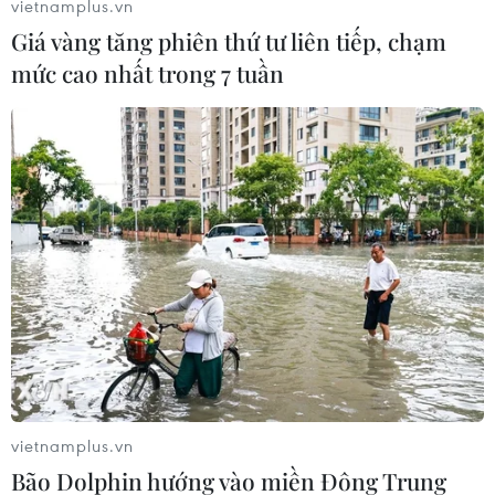
vietnamplus.vn
Theo dõi VietnamPlus
Giá vàng tăng phiên thứ tư liên tiếp, chạm
mức cao nhất trong 7 tuần
TIN CÙNG CHUYÊN MỤC
Quân đội Hàn Quốc thông báo Triều
Tiên phóng vật thể chưa xác định
06/08/2026 08:31
Dấu mốc quan trọng trong quan hệ
Việt Nam-Australia
vietnamplus.vn
Bão Dolphin hướng vào miền Đông Trung
06/08/2026 08:29