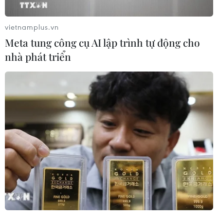
vietnamplus.vn
Meta tung công cụ AI lập trình tự động cho
nhà phát triển
#Hàn Quốc
#Triều Tiên
#Khu Kaesong
#Làng Panmunjom
#Thỏa thuận
Hàn Quốc
Triều Tiên