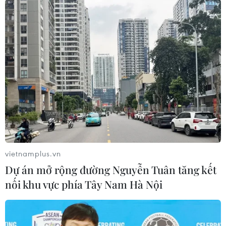
Nhật Bản: Nội các thông qua chính
sách giảm thuế tiêu thụ thực phẩm
xuống 1%
05/08/2026 15:30
Việt Nam-Ấn Độ thúc đẩy hiện thực
hóa Đối tác Chiến lược Toàn diện
Tăng cường
05/08/2026 13:30
vietnamplus.vn
Dự án mở rộng đường Nguyễn Tuân tăng kết
Hơn 100 người thiệt mạng trong mùa
nối khu vực phía Tây Nam Hà Nội
mưa khốc liệt ở Ấn Độ
05/08/2026 09:39