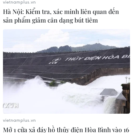
vietnamplus.vn
03/08/2026 07:22
Hà Nội: Kiểm tra, xác minh liên quan đến
sản phẩm giảm cân dạng bút tiêm
Tàu chiến Hàn Quốc giành danh
hiệu 'Top Gun trên biển' tại RIMPAC
sau 16 năm
03/08/2026 06:34
Động đất Nhật Bản: Nghĩa cử
của 5 công dân Việt Nam từ lời kể
người trong cuộc
03/08/2026 03:25
Nhật Bản-Mỹ xác nhận can thiệp thị
vietnamplus.vn
trường ngoại hối để hỗ trợ đồng yen
Mở 1 cửa xả đáy hồ thủy điện Hòa Bình vào 16