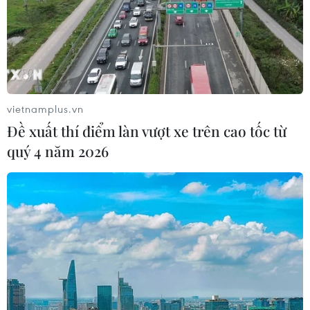
Iran và Oman đạt thỏa thuận về
tuyến vận tải thương mại qua eo biển
Hormuz
05/08/2026 22:43
vietnamplus.vn
Đề xuất thí điểm làn vượt xe trên cao tốc từ
Houthi bị nghi đứng sau vụ
quý 4 năm 2026
tấn công đánh chìm tàu hàng Ấn Độ
trên Biển Đỏ
05/08/2026 15:29
Israel và Liban không đạt tiến triển
trong ngày đàm phán đầu tiên
05/08/2026 15:01