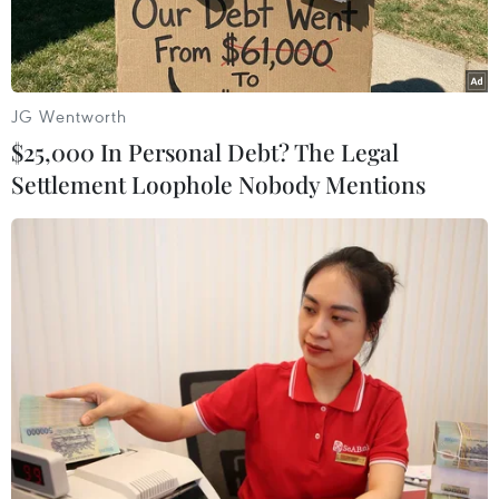
JG Wentworth
$25,000 In Personal Debt? The Legal
Settlement Loophole Nobody Mentions
Các lực lượng dân chủ Syria (SDF). (Nguồn: SouthFront)
Ngày 27/12, truyền thông Trung Đông dẫn thông
tin từ tổ chức Giám sát Nhân quyền Syria
(SOHR) cho biết, hàng nghìn dân thường nước
này, phần lớn là người thân của các tay súng
thuộc tổ chức Nhà nước Hồi giáo (IS), đang sơ
tán khỏi "thành trì" cuối cùng của IS ở miền