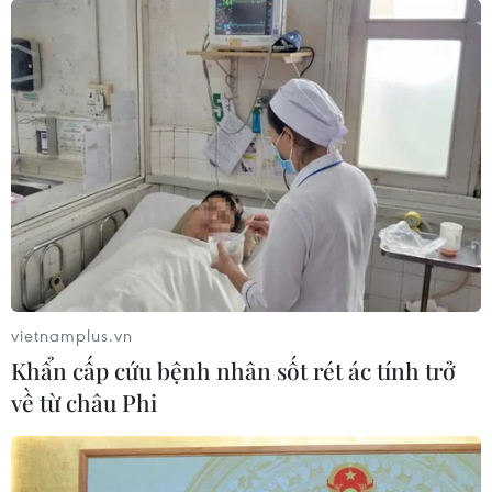
vietnamplus.vn
Khẩn cấp cứu bệnh nhân sốt rét ác tính trở
về từ châu Phi