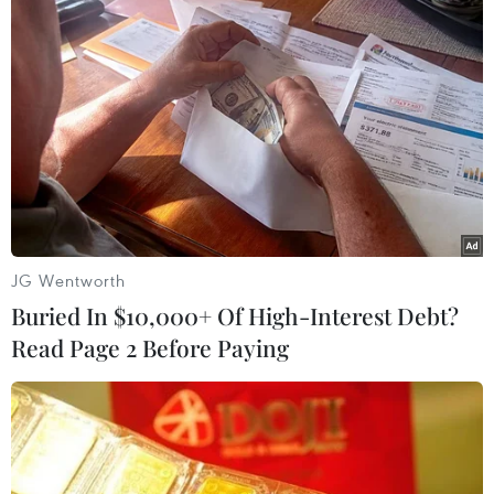
xác định trên bầu trời.
JG Wentworth
Buried In $10,000+ Of High-Interest Debt?
Read Page 2 Before Paying
Chính phủ Nga và Syria cam kết duy trì
mối quan hệ chiến lược