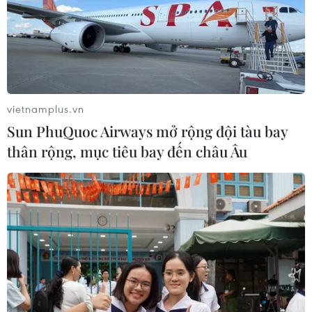
vietnamplus.vn
Sun PhuQuoc Airways mở rộng đội tàu bay
thân rộng, mục tiêu bay đến châu Âu
TIN CÙNG CHUYÊN MỤC
Xung đột Hamas-Israel: Ai Cập kêu
gọi các bên tuân thủ kế hoạch hòa
bình Gaza
10/08/2026 04:22