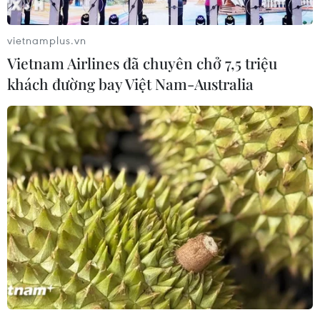
vietnamplus.vn
Vietnam Airlines đã chuyên chở 7,5 triệu
khách đường bay Việt Nam-Australia
UAE chính thức mở lại Đại sứ quán tại
Syria sau 7 năm gián đoạn
27/12/2018 14:42
Đại sứ quán Các Tiểu vương quốc Arab thống nhất
(UAE) đã chính thức mở cửa trở lại tại Syria sau 7 năm,
trở thành quốc gia đầu tiên trong GCC nối lại hoạt động
ngoại giao tại Syria.