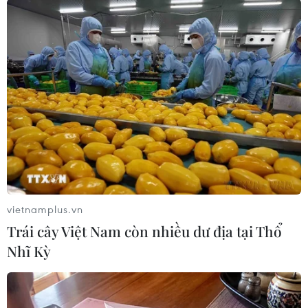
Syria đánh chặn một loạt tên lửa bay vào
vietnamplus.vn
gần Damascus
Trái cây Việt Nam còn nhiều dư địa tại Thổ
25/12/2018 22:53
Nhĩ Kỳ
Nhiều tiếng nổ đã được nghe thấy tại thủ đô Damascus
và cư dân thành phố cũng thấy tên lửa của hệ thống
phòng không khai hỏa nhằm vào các mục tiêu không