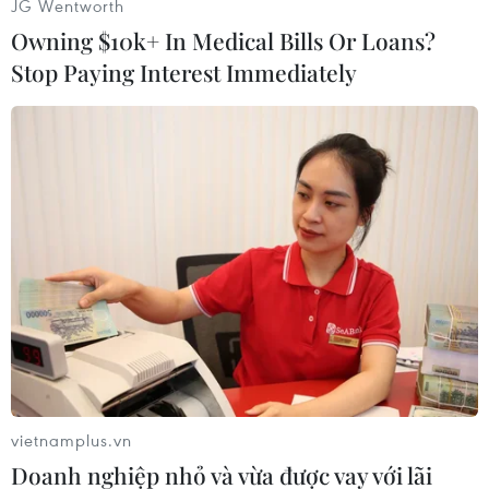
JG Wentworth
lớn ở Syria năm 2018, song hiện vẫn bám trụ tại
Owning $10k+ In Medical Bills Or Loans?
các khu vực hẻo lánh quanh sông Euphrates./.
Stop Paying Interest Immediately
(Vietnam+)
vietnamplus.vn
Doanh nghiệp nhỏ và vừa được vay với lãi