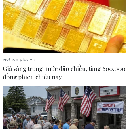
26/12/2018 01:32
Đại sứ Syria tại Nga nhấn mạnh tính chiến lược trong
quan hệ giữa Nga và Syria, đồng thời cam kết chính
quyền Syria sẽ cố gắng duy trì mối quan hệ này với vị
đại sứ mới được bổ nhiệm.
vietnamplus.vn
Giá vàng trong nước đảo chiều, tăng 600.000
đồng phiên chiều nay