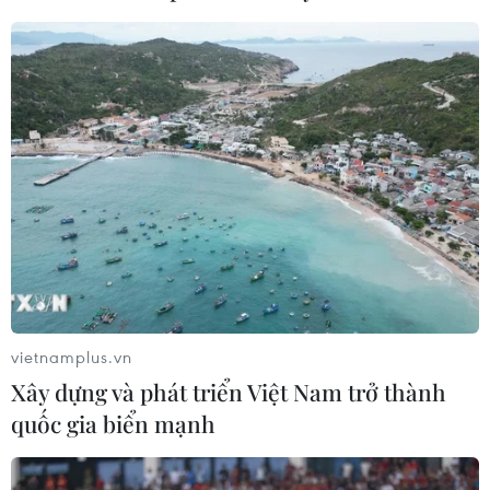
#Máy bơm nước
#Sóng thần Indonesia
#Thảm họa sóng thần
#Banten và Lampung
#tin tức mới nhất
#tin tức 24h
#tin tức thời sự
#tin tức trong nước
#VietnamPlus
#Vietnam
#Plus
Indonesia
vietnamplus.vn
Xây dựng và phát triển Việt Nam trở thành
quốc gia biển mạnh
Theo dõi VietnamPlus