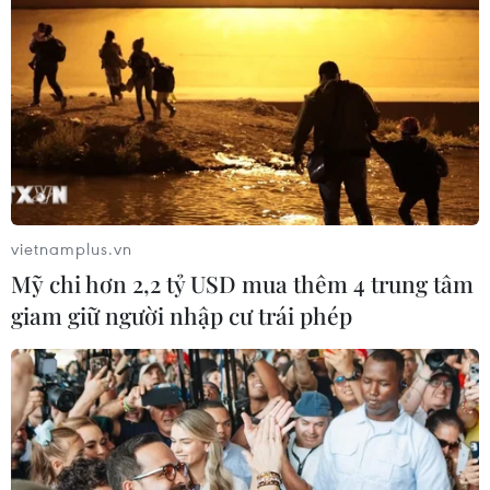
Nạn nhân sóng thần được chữa trị tại các
bệnh viện lân cận
25/12/2018 07:26
Các nạn nhân của cơn sóng thần Banten đã được
chuyển đến chữa trị tại các bệnh viện Puri Cinere,
Depok, Tây Java, bệnh viện Farmawati, Prawiranegara...
vietnamplus.vn
Mỹ chi hơn 2,2 tỷ USD mua thêm 4 trung tâm
giam giữ người nhập cư trái phép