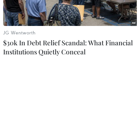
JG Wentworth
$30k In Debt Relief Scandal: What Financial
Institutions Quietly Conceal
Mưa lớn kéo dài gây khó khăn cho công tác khắc phục hậu quả
sóng thần. (Ảnh: Đỗ Quyên/Vietnam+)
Theo phóng viên TTXVN tại Indonesia, từ sau
khi xảy ra cơn sóng thần vào đêm 22/12 đến
nay, ở khu vực bị ảnh hưởng sóng thần của tỉnh