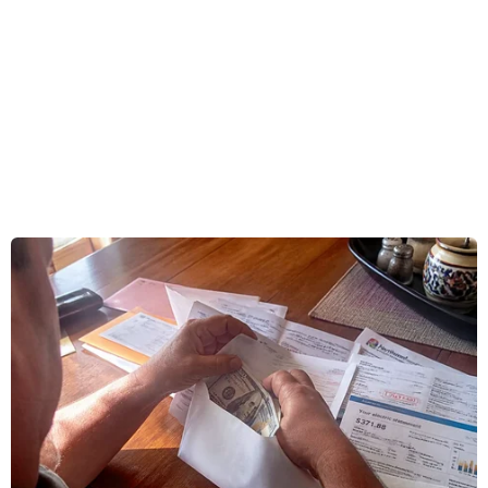
Banten, Indonesia liên tục có mưa lớn kéo dài,
khiến một số nơi bị ngập lụt.
Tính đến chiều 26/12, khu vực bị lũ lụt nặng nề
nhất là Sumur, Labuan, Pandeglang, tỉnh
Banten, đây cũng là khu vực bị ảnh hưởng tồi tệ
nhất của sóng thần.
Nước lũ có nơi ngập hơn 1m khiến cho đời sống
người dân và mọi hoạt động khắc phục hậu quả
sóng thần càng thêm khó khăn. Cảnh sát đã huy
động hàng trăm nhân lực tiếp tục giúp người
dân sơ tán.
Anh Andri, người dân ở bãi biển Carita cho biết,
mưa liên tục những ngày qua, sáng nay, nước
đã dâng lên gần 1m, sau sóng thần, người dân ở