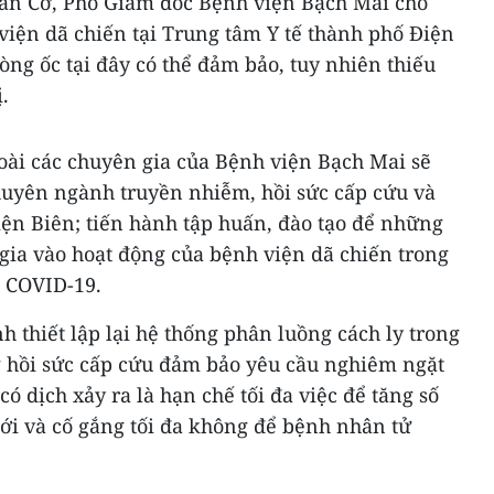
uân Cơ, Phó Giám đốc Bệnh viện Bạch Mai cho
 viện dã chiến tại Trung tâm Y tế thành phố Điện
òng ốc tại đây có thể đảm bảo, tuy nhiên thiếu
.
oài các chuyên gia của Bệnh viện Bạch Mai sẽ
uyên ngành truyền nhiễm, hồi sức cấp cứu và
ện Biên; tiến hành tập huấn, đào tạo để những
 gia vào hoạt động của bệnh viện dã chiến trong
 COVID-19.
h thiết lập lại hệ thống phân luồng cách ly trong
ng hồi sức cấp cứu đảm bảo yêu cầu nghiêm ngặt
có dịch xảy ra là hạn chế tối đa việc để tăng số
ới và cố gắng tối đa không để bệnh nhân tử