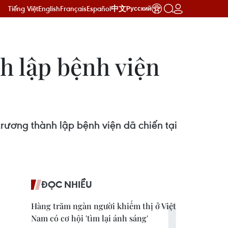
Tiếng Việt
English
Français
Español
中文
Русский
h lập bệnh viện
ương thành lập bệnh viện dã chiến tại
ĐỌC NHIỀU
Hàng trăm ngàn người khiếm thị ở Việt
Nam có cơ hội 'tìm lại ánh sáng'