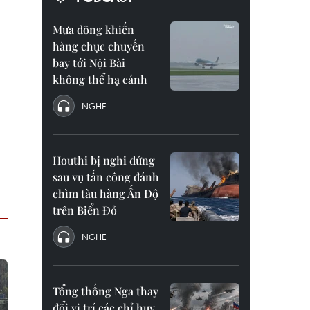
Mưa dông khiến
hàng chục chuyến
bay tới Nội Bài
không thể hạ cánh
NGHE
Houthi bị nghi đứng
sau vụ tấn công đánh
chìm tàu hàng Ấn Độ
trên Biển Đỏ
NGHE
Tổng thống Nga thay
đổi vị trí các chỉ huy