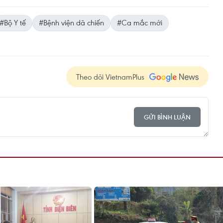
#Bộ Y tế
#Bệnh viện dã chiến
#Ca mắc mới
Theo dõi VietnamPlus
GỬI BÌNH LUẬN