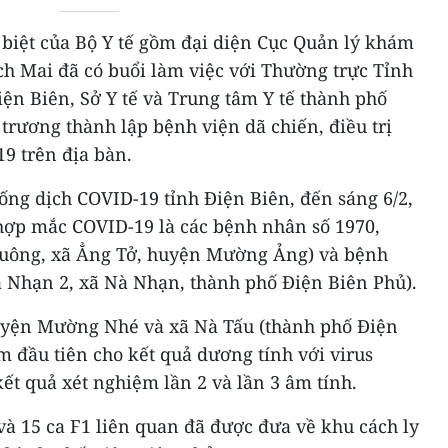
 biệt của Bộ Y tế gồm đại diện Cục Quản lý khám
h Mai đã có buổi làm việc với Thường trực Tỉnh
ện Biên, Sở Y tế và Trung tâm Y tế thành phố
trương thành lập bệnh viện dã chiến, điều trị
9 trên địa bàn.
ống dịch COVID-19 tỉnh Điện Biên, đến sáng 6/2,
 hợp mắc COVID-19 là các bệnh nhân số 1970,
ọ Cuông, xã Ẳng Tở, huyện Mường Ảng) và bệnh
à Nhạn 2, xã Nà Nhạn, thành phố Điện Biên Phủ).
huyện Mường Nhé và xã Nà Tấu (thành phố Điện
m đầu tiên cho kết quả dương tính với virus
ết quả xét nghiệm lần 2 và lần 3 âm tính.
à 15 ca F1 liên quan đã được đưa về khu cách ly