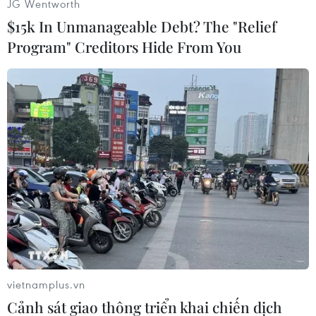
JG Wentworth
cũng đạt được haithành công, đó là việc Nga,
$15k In Unmanageable Debt? The "Relief
nền kinh tế lớn cuối cùng gia nhập WTO vàđàm
Program" Creditors Hide From You
phán xem xét hiệp định về các thị trường công
đã đạt kết quả.
Ngoàira, nhân dịp này, cùng với Nga còn có ba
quốc gia thành viên mới đã đượcchấp thuận gia
nhập WTO là Vanuatu, Samoa và Montenegro./.
(TTXVN/Vietnam+)
vietnamplus.vn
Cảnh sát giao thông triển khai chiến dịch