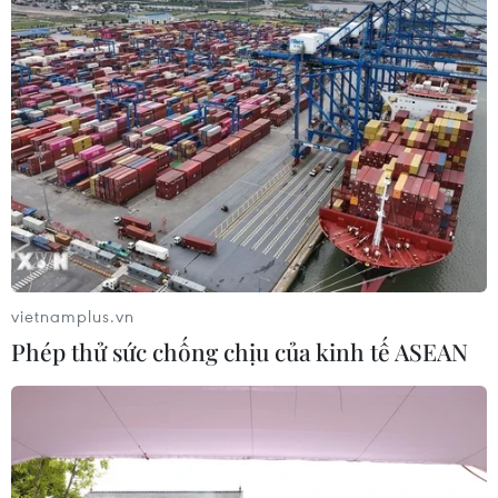
07/08/2026 06:55
Thu hồi 89 ha đất đấu giá chọn nhà
đầu tư công trình thành phố cảng
hàng không
07/08/2026 06:46
Hàn Quốc đầu tư xây “Thung lũng
K-Vietnam” gắn với hậu duệ dòng họ
vietnamplus.vn
Lý
Phép thử sức chống chịu của kinh tế ASEAN
07/08/2026 06:30
Xem thêm