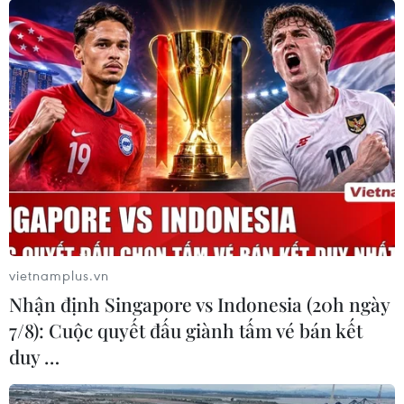
mạch" kinh tế châu Âu
07/08/2026 07:58
Để trái sầu riêng đáp ứng yêu cầu
xuất khẩu bền vững
07/08/2026 07:34
Tây Ninh thúc đẩy bình dân học vụ
số, tạo động lực phát triển kinh tế số
vietnamplus.vn
07/08/2026 07:17
Nhận định Singapore vs Indonesia (20h ngày
7/8): Cuộc quyết đấu giành tấm vé bán kết
duy …
Luật Phát triển đô thị góp phần thể
chế hóa đổi mới mô hình phát triển