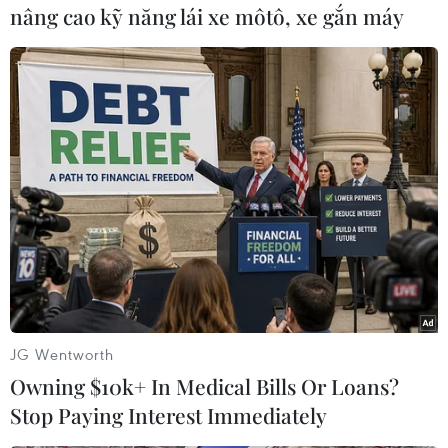
nâng cao kỹ năng lái xe môtô, xe gắn máy
#WTO
#Nga
#Vòng đàm phán Doha
#Bế tắc
Pháp
Theo dõi VietnamPlus
JG Wentworth
Owning $10k+ In Medical Bills Or Loans?
Stop Paying Interest Immediately