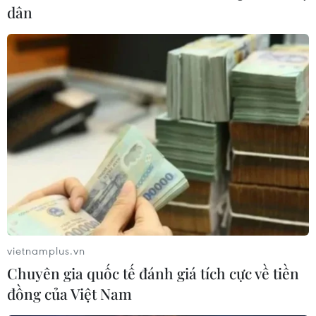
Nhà đầu tư Anh đề xuất siêu dự án Tổ
dân
hợp cảng biển 18 tỷ USD tại Quảng
Ninh
07/08/2026 08:33
Canh tác biển - động lực mới cho
kinh tế biển Việt Nam
07/08/2026 08:14
Giá vàng hướng tới tuần tăng mạnh
nhất kể từ tháng 1/2026
07/08/2026 08:14
vietnamplus.vn
Chuyên gia quốc tế đánh giá tích cực về tiền
đồng của Việt Nam
Hạn hán nghiêm trọng đe dọa "huyết