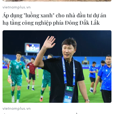
vietnamplus.vn
Áp dụng "luồng xanh" cho nhà đầu tư dự án
hạ tầng công nghiệp phía Đông Đắk Lắk
#ASEAN
#ứng phó các tình huống y tế khẩn cấp
#Hội nghị tham vấn chung ASEAN
#Cổng Thông tin điện tử ASEAN
#Chứng thực chứng nhận Vaccine
#mua vaccine
vietnamplus.vn