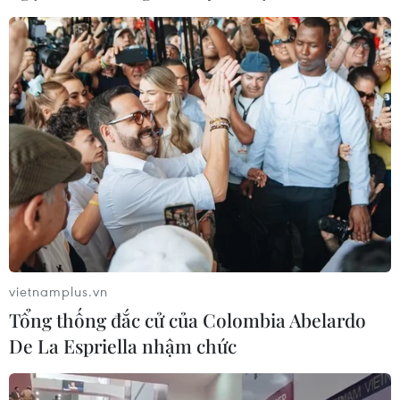
Singapore và Malaysia mở cửa đường biên
đi lại không cần xét nghiệm
24/03/2022 10:06
Kể từ ngày 1/4, Singapore và Malaysia sẽ cho phép
những người đã tiêm đủ vaccine và trẻ em dưới 12 tuổi
của hai bên nhập cảnh bình thường mà không cần xét
nghiệm hay cách ly.
vietnamplus.vn
Tổng thống đắc cử của Colombia Abelardo
De La Espriella nhậm chức