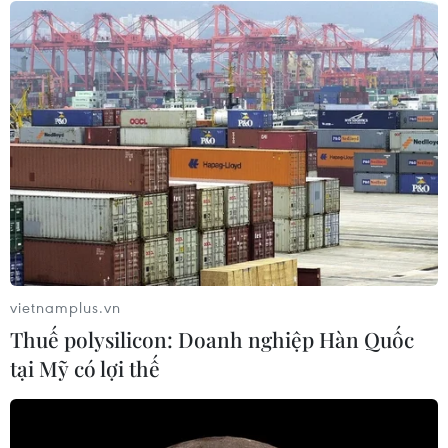
05/08/2026 22:59
Việt Nam-Lào đẩy mạnh hợp tác toàn
diện về quốc phòng
05/08/2026 14:58
Thường trực Ban Bí thư Trần Cẩm Tú
tiếp Đại sứ Singapore Rajpal Singh
05/08/2026 14:54
vietnamplus.vn
Thuế polysilicon: Doanh nghiệp Hàn Quốc
Thủ tướng Lê Minh Hưng tiếp Bộ
tại Mỹ có lợi thế
trưởng Quốc phòng Malaysia
05/08/2026 11:31