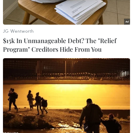
JG Wentworth
$15k In Unmanageable Debt? The "Relief
Program" Creditors Hide From You
Trưởng SOM các nước ASEAN. (Ảnh: TTXVN phát)
Ngày 21/4, thông tin từ Bộ Ngoại giao cho biết
Đại sứ Vũ Hồ, Quyền Trưởng Quan chức cao cấp
(SOM) ASEAN Việt Nam dẫn đầu đoàn Việt Nam
đã tham dự Cuộc họp lần thứ 8 Nhóm Công tác
liên ngành ASEAN về ứng phó các tình huống y
tế khẩn cấp (ACCWG-PHE) và Hội nghị tham vấn