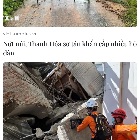
tại trường học ở Nonthaburi
07/08/2026 05:12
vietnamplus.vn
Xây dựng Cộng đồng ASEAN tự
Nứt núi, Thanh Hóa sơ tán khẩn cấp nhiều hộ
cường, sáng tạo, lấy người dân làm
dân
trung tâm
06/08/2026 23:55
Hợp tác quốc phòng-an ninh giữa
Việt Nam và Lào ngày càng thực chất,
hiệu quả
06/08/2026 22:51
Quan hệ quốc phòng Việt Nam-
Malaysia: Gắn kết chính trị, hợp tác