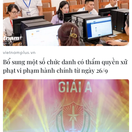
những người có kết quả xét nghiệm dương tính sẽ được
cách ly tại một khách sạn được chỉ định.
vietnamplus.vn
Bổ sung một số chức danh có thẩm quyền xử
phạt vi phạm hành chính từ ngày 26/9
Thái Lan xem xét nới lỏng hơn nữa các
hạn chế về nhập cảnh