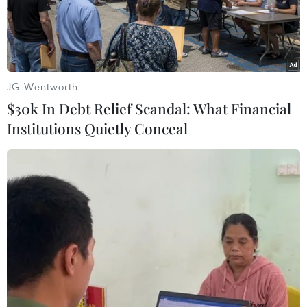
huống, Đại sứ Vũ Hồ đề nghị nâng cao nhận
thức của công chúng về phòng, chống dịch bệnh
thông qua các hình thức tuyên truyền đa dạng
và phù hợp với từng nhóm đối tượng.
JG Wentworth
Đại sứ cũng đề nghị các Quan chức y tế ASEAN
$30k In Debt Relief Scandal: What Financial
tích cực thảo luận và tham vấn, thúc đẩy sớm
Institutions Quietly Conceal
thành lập và đưa Trung tâm ASEAN ứng phó với
các tình huống y tế cộng cộng khẩn cấp và dịch
bệnh mới nổi vào hoạt động, hỗ trợ ASEAN
nâng cao năng lực dự phòng, kiểm soát và ứng
phó với các tình huống y tế khẩn cấp.
Về tiến trình xây dựng Cộng đồng ASEAN, Đại
sứ Vũ Hồ tái khẳng định sự ủng hộ của Việt
Nam đối với các ưu tiên của Chủ tịch