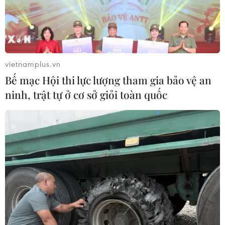
21/04/2022 12:01
Thái Lan xem xét rút ngắn thời gian cách ly đối với
những người chưa được tiêm chủng và điều chỉnh
chương trình “Xét nghiệm và Lên đường” (Test & Go)
vietnamplus.vn
dành cho những người đã được tiêm chủng đầy đủ.
Bế mạc Hội thi lực lượng tham gia bảo vệ an
ninh, trật tự ở cơ sở giỏi toàn quốc