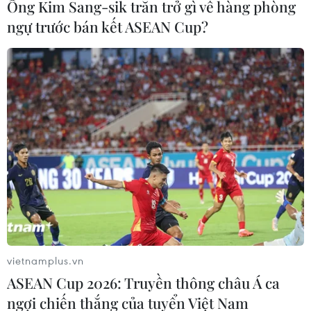
Ông Kim Sang-sik trăn trở gì về hàng phòng
ngự trước bán kết ASEAN Cup?
Theo dõi VietnamPlus
TIN LIÊN QUAN
vietnamplus.vn
ASEAN Cup 2026: Truyền thông châu Á ca
ngợi chiến thắng của tuyển Việt Nam