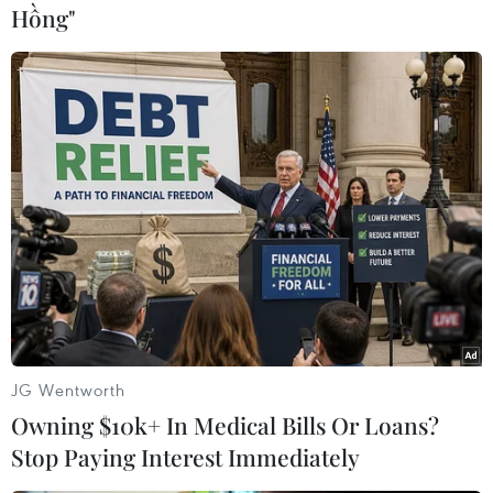
Hồng"
#HSBC
#Bộ Tài chính
#Thị trường vốn
#Hệ số tín nhiệm
#Trái phiếu
Áo
Việt Nam
Theo dõi VietnamPlus
JG Wentworth
Owning $10k+ In Medical Bills Or Loans?
Stop Paying Interest Immediately