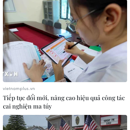
TIN CÙNG CHUYÊN MỤC
Ngoại giao kinh tế: Kiến tạo hệ sinh
thái đồng hành và thúc đẩy tự chủ
công nghệ
06/08/2026 15:33
Tiêu chí mới phân loại doanh nghiệp
để thực hiện cơ cấu lại vốn nhà nước
06/08/2026 15:08
vietnamplus.vn
Tiếp tục đổi mới, nâng cao hiệu quả công tác
cai nghiện ma túy
Việt Nam tiếp tục là thị trường trọng
điểm của doanh nghiệp thực phẩm
Ba Lan