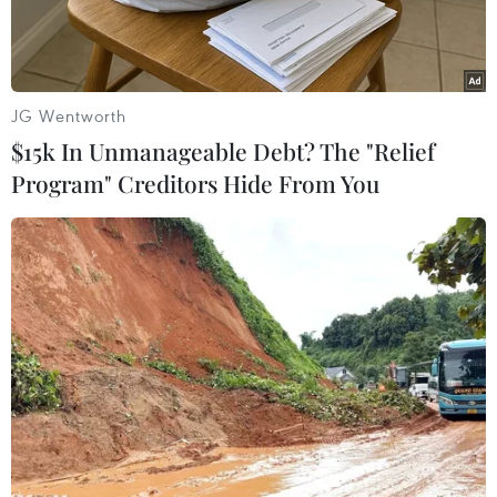
những lĩnh vực chủ chốt như đánh giá hệ số tín
nhiệm, huy động vốn và đào tạo.
Theo đó, HSBC sẽ cung cấp định kỳ hàng năm
JG Wentworth
báo cáo phân tích đánh giá tác động của những
$15k In Unmanageable Debt? The "Relief
thông tin cơ bản về tài chính, kinh tế và chính
Program" Creditors Hide From You
trị đối với định mức tín nhiệm của Việt Nam.
Cũng trong Biên bản ghi nhớ hợp tác lần này,
HSBC sẽ sử dụng những phân tích, đánh giá về
các ngành chiến lược của Việt Nam cũng như về
các nhà đầu tư tiềm năng trên toàn thế giới để
trợ giúp Bộ Tài chính và các doanh nghiệp nhà
nước tiếp cận thị trường vốn quốc tế.
Ngân hàng sẽ thực hiện điều này thông qua việc