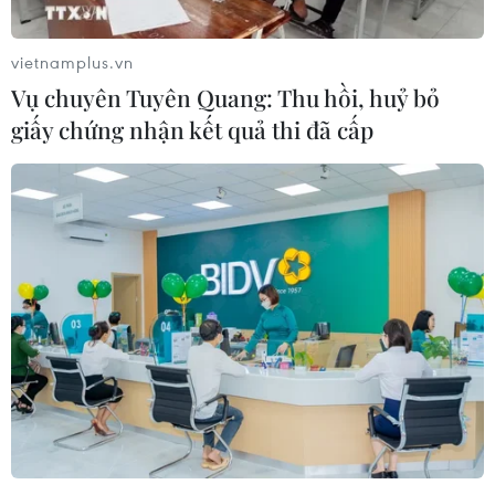
Hàn Quốc mở rộng điều tra nghi vấn
thông đồng giá sang ngành hóa dầu
vietnamplus.vn
06/08/2026 06:56
Vụ chuyên Tuyên Quang: Thu hồi, huỷ bỏ
giấy chứng nhận kết quả thi đã cấp
Làn sóng tấn công mạng nhằm vào
các quỹ đầu cơ lớn của Mỹ
06/08/2026 06:47
Meta tung công cụ AI lập trình tự
động cho nhà phát triển
06/08/2026 06:40
Doanh thu AI của Microsoft phụ