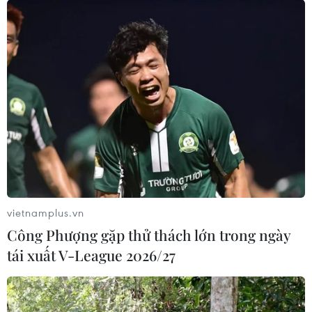
06/08/2026 04:22
Doanh nghiệp Trung Quốc đánh giá
cao triển vọng hợp tác cơ giới hóa
nông nghiệp với Việt Nam
06/08/2026 04:14
Thống đốc Fed khuyến nghị tăng lãi
suất nếu lạm phát không sớm hạ
nhiệt
vietnamplus.vn
06/08/2026 03:46
Công Phượng gặp thử thách lớn trong ngày
tái xuất V-League 2026/27
Sản lượng vàng của Trung Quốc
giảm trong nửa đầu năm 2026
06/08/2026 03:41