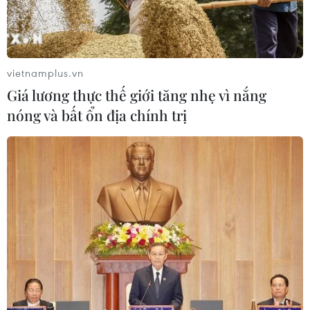
toán
07/08/2026 06:21
Thanh Hóa công khai danh sách gần
vietnamplus.vn
880 đơn vị chậm đóng bảo hiểm
Giá lương thực thế giới tăng nhẹ vì nắng
07/08/2026 01:49
nóng và bất ổn địa chính trị
Mỹ áp thuế 15% đối với nguyên liệu
quan trọng để sản xuất chip
07/08/2026 00:56
Đảng Cộng hòa đề xuất dự luật trao
thêm thẩm quyền thuế quan cho ông
Trump