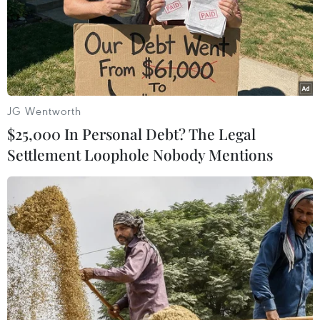
thành một tổng thể
07/08/2026 13:06
Tháo gỡ dứt điểm vướng mắc hiện
hữu dự án Nhà máy điện hạt nhân
JG Wentworth
Ninh Thuận
$25,000 In Personal Debt? The Legal
07/08/2026 09:27
Settlement Loophole Nobody Mentions
Masterise Homes đồng hành cùng
khách hàng trên toàn quốc với giải
pháp tài chính ưu việt
07/08/2026 08:39
Kho bạc Nhà nước: Thu ngân sách
đạt 1.896.176 tỷ đồng, bằng 74,96% dự