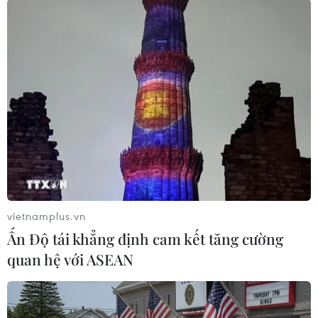
Trước đó, ngày 9/10, Tổ chức Hợp tác và phát
triển kinh tế (OECD) cũng cảnh báo việc Quốc
hội Mỹ không nâng mức trần nợ công trước
ngày 17/10 sẽ không chỉ đẩy nước Mỹ đối mặt
với tình trạng vỡ nợ mà còn khiến các quốc gia
thuộc OECD đối mặt với nguy cơ trở lại suy thoái
trong khi tốc độ tăng trưởng của các nền kinh tế
mới nổi cũng sẽ sụt giảm nghiêm trọng.
OECD cũng kêu gọi hai đảng chính trị chủ chốt
vietnamplus.vn
của Mỹ nhanh chóng phá vỡ thế bế tắc và nâng
Ấn Độ tái khẳng định cam kết tăng cường
mức trần nợ công nhằm củng cố đà phục hồi
quan hệ với ASEAN
của nền kinh tế Mỹ và thế giới./.