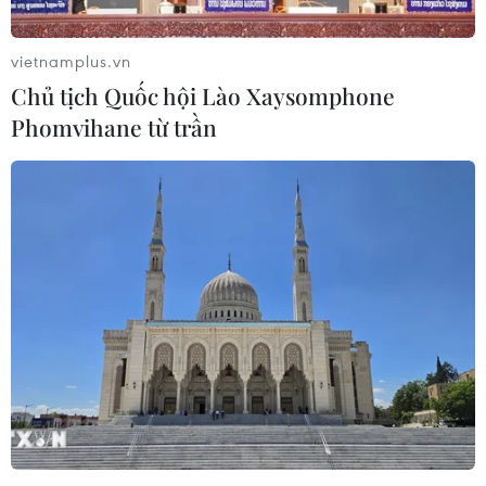
07/08/2026 00:33
vietnamplus.vn
Mỹ: Lãi suất thế chấp tăng lên mức
Chủ tịch Quốc hội Lào Xaysomphone
cao nhất kể từ tháng Bảy năm ngoái
Phomvihane từ trần
07/08/2026 00:05
Google Wallet cho phép phụ huynh
thiết lập số dư an toàn của con cái
06/08/2026 23:44
NAPAS và KiotViet hợp tác mở rộng
hệ sinh thái thanh toán VietQR
06/08/2026 14:03