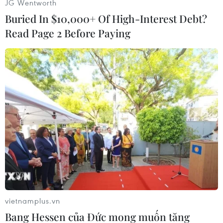
JG Wentworth
Theo ông Jim Yong Kim, hiện giá trái phiếu
Buried In $10,000+ Of High-Interest Debt?
chính phủ tăng và thị trường chứng khoán giảm
đang tác động trực tiếp tới xuất khẩu của Mỹ,
Read Page 2 Before Paying
trong khi đó 50% xuất khẩu của nước này là
sang các thị trường đang phát triển.
Ông cho biết WB vẫn đang theo dõi chặt chẽ
những diễn biến về khủng hoảng nợ công tại
Mỹ cũng như hối thúc các nhà hoạch định chính
sách nhanh chóng hành động để tìm ra giải
pháp hiệu quả, ngăn chặn những ảnh hưởng
tiêu cực lan rộng ra nền kinh tế toàn cầu.
Trong khi đó, phát biểu trước Ủy ban Tài chính
Thượng viện Mỹ cùng ngày, Bộ trưởng Tài chính
vietnamplus.vn
Jack Lew cũng lên tiếng cảnh báo một hậu quả
Bang Hessen của Đức mong muốn tăng