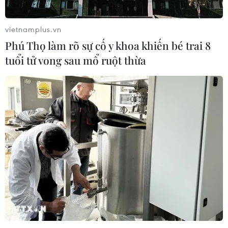
Ngôn ngữ
TTXVN
vietnamplus.vn
Dịch vụ tin
Quảng cáo
Phú Thọ làm rõ sự cố y khoa khiến bé trai 8
Liên hệ
tuổi tử vong sau mổ ruột thừa
Giấy phép số: 1374/GP-BTTTT do Bộ Thông tin và Truyền thông
cấp ngày 11/9/2008.
Quảng cáo: Phó TBT Nguyễn Thị Tám: 093.5958688, Email:
tamvna@gmail.com
Điện thoại: (024) 39411349 - (024) 39411348, Fax: (024)
39411348
Email:
vietnamplus2008@gmail.com
© Bản quyền thuộc về VietnamPlus, TTXVN. Cấm sao chép dưới
mọi hình thức nếu không có sự chấp thuận bằng văn bản.