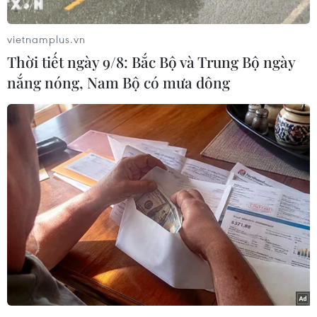
Tuy nhiên, bà Lagarde cho biết mặc dù không
thể "đứng yên" trước nhưng bế tắc tài chính của
vietnamplus.vn
Mỹ, song IMF cũng không thể đưa ra quan điểm
Thời tiết ngày 9/8: Bắc Bộ và Trung Bộ ngày
cũng như đề xuất các biện pháp giải quyết vấn
nắng nóng, Nam Bộ có mưa dông
đề này.
[Tổng thống Mỹ nỗ lực tháo gỡ bế tắc về ngân
sách]
Nhắc lại một phân tích của tổ chức này cho rằng
nước Mỹ suýt rơi vào vỡ nợ năm 2011, Chủ tịch
WB Jim Yong Kim nhận định việc ngay cả khi
Mỹ thoát hiểm vỡ nợ cũng tác động thực sự tới
các thị trường đang phát triển bởi đây là nhóm
dễ bị tổn thương nhất trong bối cảnh hiện nay.