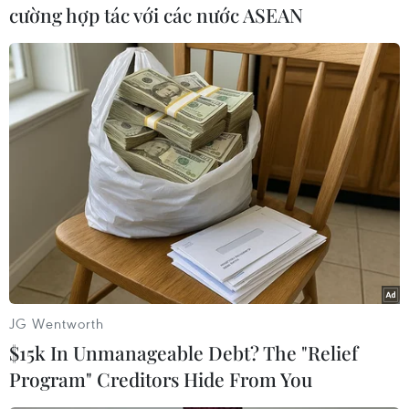
"thảm khốc" nếu kịch bản vỡ nợ xảy ra. Theo
cường hợp tác với các nước ASEAN
ông, Mỹ như một "người mù" đang đi trên vách
đá và nếu cứ tiếp tục như thế thì nước Mỹ sẽ
sụp đổ.
Chính khách này cho biết hiện Chính phủ Mỹ
đang thu khoảng 70 cent thuế cho mỗi USD chi
ra, và như vậy, phải vay để trả nợ. Nếu Quốc hội
không tăng mức trần nợ công hiện nay là
16.700 tỷ USD thì Chính phủ Mỹ có thể mất khả
năng vay nợ vào cuối tháng Mười này. Bộ
trưởng Lew cũng đặc biệt nhấn mạnh nguy cơ
các khoản chi từ an sinh xã hội hội cho tới phúc
JG Wentworth
lợi cựu chiến binh sẽ bị ngưng trệ nếu chính
$15k In Unmanageable Debt? The "Relief
phủ thất bại trong nỗ lực nâng mức trần nợ
Program" Creditors Hide From You
công.