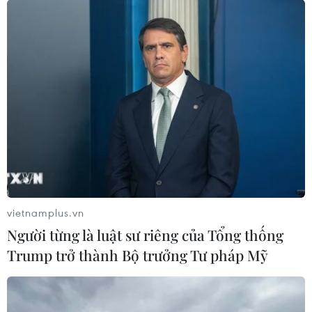
Mỹ phát tín hiệu ủng hộ ổn định
đồng won của Hàn Quốc
05/08/2026 23:26
Mỹ hoàn trả khoảng 100 tỷ USD thuế
quan sau phán quyết của Tòa án Tối
cao
05/08/2026 22:58
Nhật Bản: Nội các thông qua chính
vietnamplus.vn
sách giảm thuế tiêu thụ thực phẩm
Người từng là luật sư riêng của Tổng thống
xuống 1%
Trump trở thành Bộ trưởng Tư pháp Mỹ
05/08/2026 15:30