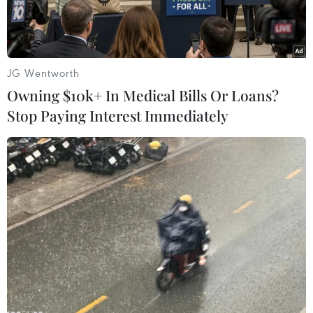
và Ngân hàng Thế giới (WB) đã lên tiếng cảnh
báo việc Mỹ vỡ nợ sẽ gây ra hàng loạt tác động
tiêu cực tới nền kinh tế toàn cầu, đồng thời kêu
gọi Washington cần nhanh chóng tháo gỡ
JG Wentworth
những bất đồng chính trị để đạt được một thỏa
Owning $10k+ In Medical Bills Or Loans?
thuận về vấn đề ngân sách và trần nợ.
Stop Paying Interest Immediately
Phát biểu tại Washington bên lề kỳ họp thường
niên của IMF và WB, Tổng Giám đốc IMF
Christine Lagarde nhấn mạnh nếu Mỹ thất bại
trong việc nâng trần nợ công trước thời hạn
chót ngày 17/10 thì không chỉ gây ra những thiệt
hại nghiêm trọng cho nền kinh tế nước này mà
còn tác động tiêu cực đến nền kinh tế toàn cầu
"theo hiệu ứng đập tràn."