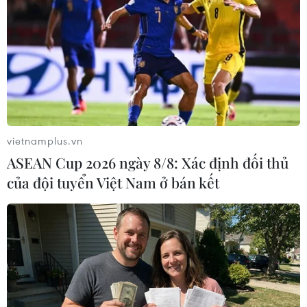
Theo dõi VietnamPlus
vietnamplus.vn
TIN CÙNG CHUYÊN MỤC
ASEAN Cup 2026 ngày 8/8: Xác định đối thủ
Cơ cấu lại vốn nhà nước tại doanh
của đội tuyển Việt Nam ở bán kết
nghiệp gắn với mục tiêu tăng trưởng
hai con số
07/08/2026 13:16
Bộ Tài chính: Thống nhất bốn
Chương trình mục tiêu quốc gia