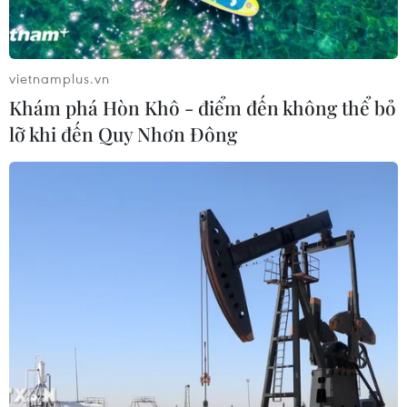
vietnamplus.vn
Khám phá Hòn Khô - điểm đến không thể bỏ
lỡ khi đến Quy Nhơn Đông
TIN CÙNG CHUYÊN MỤC
Giá dầu tăng trước những lo ngại về
kế hoạch mở lại Eo biển Hormuz
07/08/2026 08:58