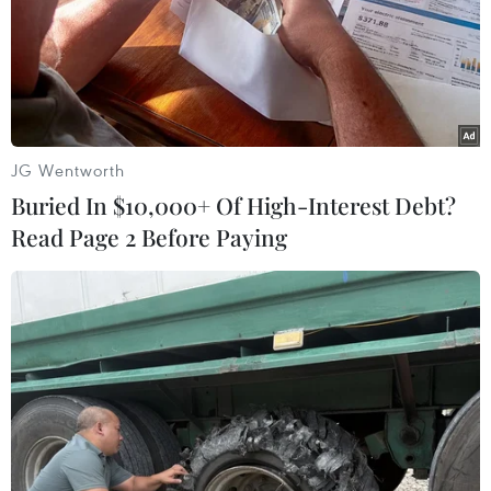
Với thế mạnh về xuất khẩu thời trang Hồi giáo,
Indonesia đang đặt mục tiêu trở thành trung tâm thời
trang Hồi giáo hàng đầu của thế giới vào năm 2020.
JG Wentworth
Buried In $10,000+ Of High-Interest Debt?
Read Page 2 Before Paying