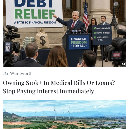
#Lãi suất
#Thâm hụt thương mại
#Tăng trưởng kinh tế
#Fed
#BI
Indonesia
JG Wentworth
Owning $10k+ In Medical Bills Or Loans?
Stop Paying Interest Immediately
Theo dõi VietnamPlus