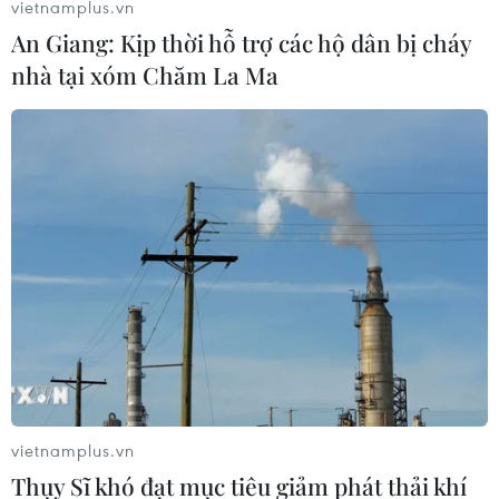
vietnamplus.vn
An Giang: Kịp thời hỗ trợ các hộ dân bị cháy
nhà tại xóm Chăm La Ma
Sập mỏ vàng ở Indonesia, nhiều người
thiệt mạng và bị chôn vùi
14/05/2019 03:00
Ít nhất 5 thợ mỏ đã thiệt mạng và 15 người khác bị chôn
vùi trong vụ sập hầm mỏ xảy ra ngày 13/5 tại tỉnh Tây
Java ở Indonesia.
vietnamplus.vn
Thụy Sĩ khó đạt mục tiêu giảm phát thải khí