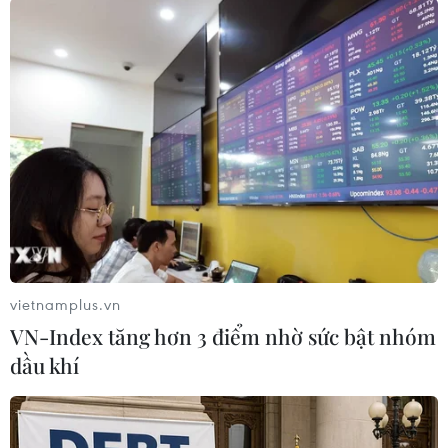
khi thương mại với Mỹ đạt thặng dư 704 triệu
USD.
Bộ trưởng Tài chính Indonesia Sri Mulyani
Indrawati cảnh báo sự sụt giảm trong hoạt động
thương mại có thể gây áp lực lên tăng trưởng
kinh tế của Indonesia.
Chính phủ nước này đã đề ra mục tiêu đạt tốc
độ tăng trưởng kinh tế 5,3% trong năm nay./.
(TTXVN/Vietnam+)
vietnamplus.vn
VN-Index tăng hơn 3 điểm nhờ sức bật nhóm
dầu khí