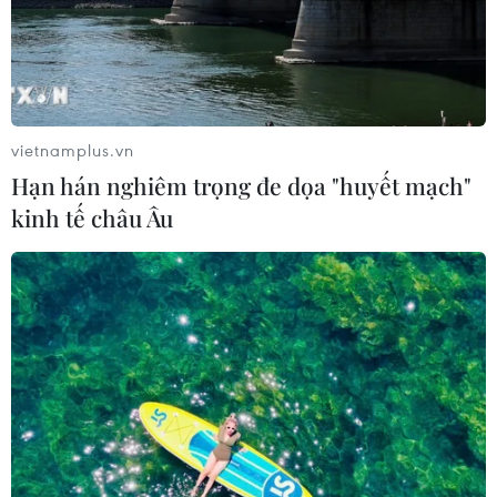
vietnamplus.vn
Hạn hán nghiêm trọng đe dọa "huyết mạch"
kinh tế châu Âu