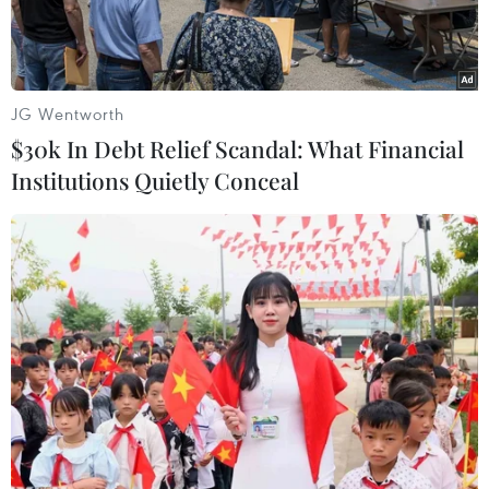
12,1%.
JG Wentworth
$30k In Debt Relief Scandal: What Financial
Institutions Quietly Conceal
Người dân mua thực phẩm tại chợ ở Jakarta của Indonesia.
(Ảnh: AFP/TTXVN)
Theo số liệu công bố ngày 15/5 của công ty dữ
liệu Refinitiv Eikon, Indonesia đã ghi nhận