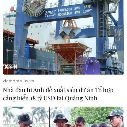
vietnamplus.vn
Nhà đầu tư Anh đề xuất siêu dự án Tổ hợp
cảng biển 18 tỷ USD tại Quảng Ninh