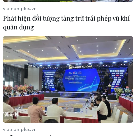
vietnamplus.vn
Phát hiện đối tượng tàng trữ trái phép vũ khí
quân dụng
Chiến đấu cơ Indonesia báo động vì lo
phiến quân Hồi giáo Philippines
vietnamplus.vn
18/06/2017 12:45