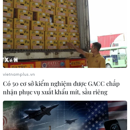
vietnamplus.vn
Có 50 cơ sở kiểm nghiệm được GACC chấp
nhận phục vụ xuất khẩu mít, sầu riêng