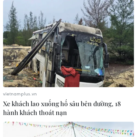
kết nối"
06/08/2026 13:24
Thủ tướng Lê Minh Hưng tiếp Đại sứ
Malaysia đến chào từ biệt kết thúc
nhiệm kỳ
06/08/2026 13:23
Chủ tịch Quốc hội Trần Thanh Mẫn
tiếp Đại sứ Malaysia Tan Yang Thai
chào từ biệt
vietnamplus.vn
06/08/2026 12:23
Xe khách lao xuống hố sâu bên đường, 18
hành khách thoát nạn
Bộ trưởng Bộ Quốc phòng Malaysia
thăm chính thức Việt Nam
06/08/2026 05:34