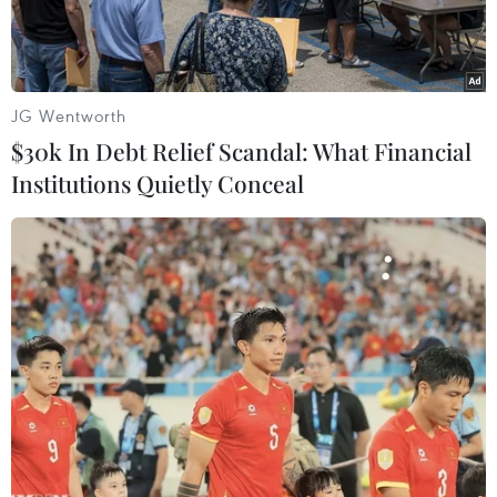
JG Wentworth
$30k In Debt Relief Scandal: What Financial
Institutions Quietly Conceal
Cảnh sát Indonesia. (Nguồn: THX/TTXVN)
Theo Reuters, các nghị sỹ Indonesia ngày 21/6
cho biết, nước này sẽ thông qua một bộ luật cho
phép chính quyền bỏ tù lên tới 15 năm đối với
những công dân hồi hương sau khi gia nhập các
nhóm phiến quân ở nước ngoài.