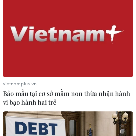
TIN LIÊN QUAN
vietnamplus.vn
Bảo mẫu tại cơ sở mầm non thừa nhận hành
vi bạo hành hai trẻ
Indonesia lo ngại "những cỗ máy giết
người" đã hoạt động ở Philippines