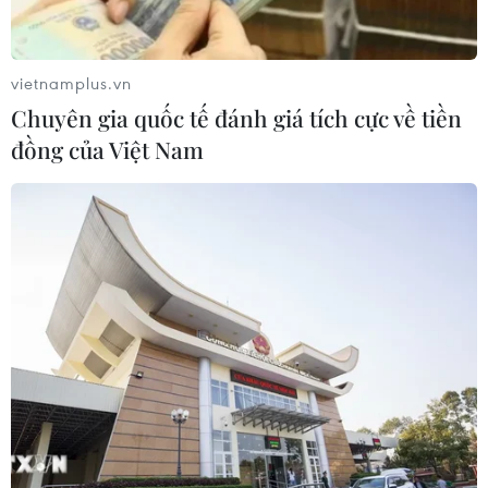
vietnamplus.vn
Chuyên gia quốc tế đánh giá tích cực về tiền
đồng của Việt Nam
IS có cơ sở ngầm tại hầu hết các tỉnh,
thành của Indonesia
13/06/2017 07:45
Tư lệnh quân đội Indonesia, Tướng Gatot Nurmantyo
cho biết nhóm phiến quân Nhà nước Hồi giáo (IS) tự
xưng đã có sự hiện diện ở hầu hết các tỉnh, thành trên
khắp quốc gia Hồi giáo này.