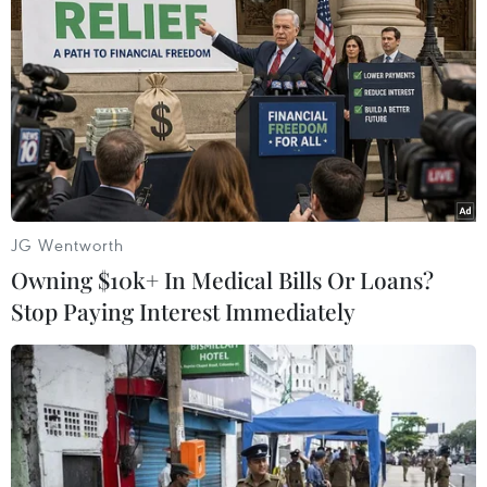
04/06/2017 11:44
Bộ trưởng Ryacudu đã gọi các phiến quân IS này là
những cỗ máy giết người, đồng thời cho biết trong số
1.200 tay súng IS có mặt tại Philippines, có khoảng 40
phần tử đến từ Indonesia.
JG Wentworth
Owning $10k+ In Medical Bills Or Loans?
Stop Paying Interest Immediately