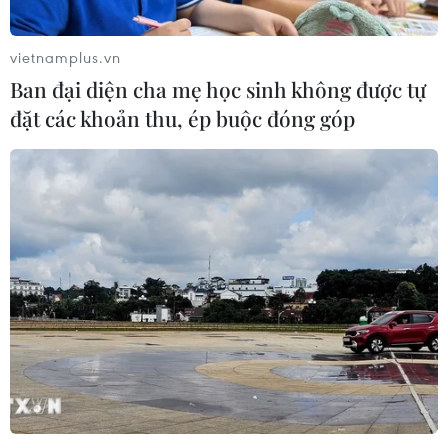
chăm sóc trẻ làm khoảng nạn nhân
bị thương
vietnamplus.vn
07/08/2026 08:13
Ban đại diện cha mẹ học sinh không được tự
đặt các khoản thu, ép buộc đóng góp
Thủ tướng Thái Lan chỉ đạo khẩn sau
vụ xả súng tại trường học
07/08/2026 06:37
Thái Lan: Xả súng gây thương vong
tại trường học ở Nonthaburi
07/08/2026 05:12
Xây dựng Cộng đồng ASEAN tự