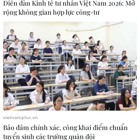
Diễn đàn Kinh tế tư nhân Việt Nam 2026: Mở
Đại tá không quân Indonesia, Didik Krisyanto, cho biết
rộng không gian hợp lực công-tư
nước này đã triển khai các máy bay chiến đấu Sukhoi
trên đảo Borneo để đối phó với khả năng các phiến
quân Hồi giáo ở Philippines chạy trốn.
vietnamplus.vn
Bảo đảm chính xác, công khai điểm chuẩn
tuyển sinh các trường quân đội