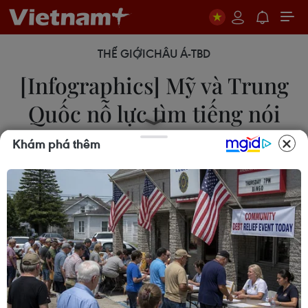
THẾ GIỚI
CHÂU Á-TBD
[Infographics] Mỹ và Trung
Quốc nỗ lực tìm tiếng nói
chung
Khám phá thêm
16/11/2021 11:43
Cuộc họp thượng đỉnh Mỹ-Trung giữa Tổng thống
Joe Biden và Chủ tịch Tập Cận Bình diễn ra theo
hình thức trực tuyến đã kết thúc sau hơn 3 giờ thảo
luận về những vấn đề căn bản và chiến lược.