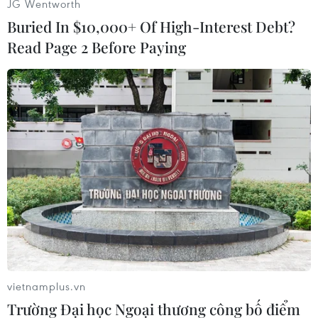
JG Wentworth
Buried In $10,000+ Of High-Interest Debt?
Read Page 2 Before Paying
Nhấp chuột để xem kích thước chuẩn.
(TTXVN/Vietnam+)
vietnamplus.vn
Trường Đại học Ngoại thương công bố điểm