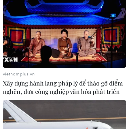
Hàn Quốc nối lại đường bay
Incheon-TP Hồ Chí Minh
07/08/2026 04:28
Mở ra giai đoạn triển khai thực chất
quan hệ giữa Việt Nam và Australia
07/08/2026 01:27
vietnamplus.vn
Ấn Độ thử thành công tên lửa đạn
Xây dựng hành lang pháp lý để tháo gỡ điểm
đạo Agni-4, tầm bắn 4.000 km
nghẽn, đưa công nghiệp văn hóa phát triển
06/08/2026 23:17
Hàn Quốc tái khẳng định mục tiêu
chung sống hòa bình với Triều Tiên