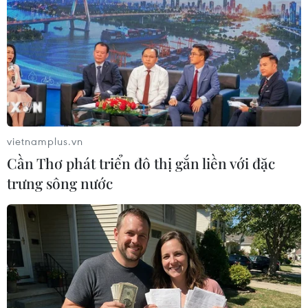
hội nghị thượng đỉnh Mỹ-Trung
13/11/2021 04:06
Thư ký báo chí Nhà Trắng cho biết: "Tổng thống Biden
sẽ nêu rõ các ý định và ưu tiên của Mỹ cũng như rõ
ràng và thẳng thắn về các mối quan tâm của chúng tôi
với Trung Quốc."
vietnamplus.vn
Cần Thơ phát triển đô thị gắn liền với đặc
trưng sông nước