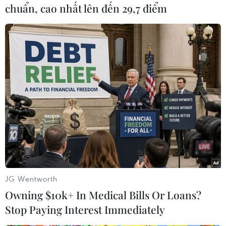
chuẩn, cao nhất lên đến 29,7 điểm
#Cuộc họp thượng đỉnh Mỹ-Trung
#Tổng thống Joe Biden
#Chủ tịch Tập Cận Bình
Mỹ
Trung Quốc
Theo dõi VietnamPlus
JG Wentworth
Owning $10k+ In Medical Bills Or Loans?
Stop Paying Interest Immediately