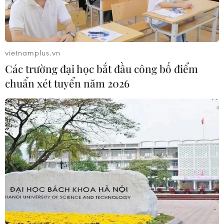
vietnamplus.vn
Các trường đại học bắt đầu công bố điểm
chuẩn xét tuyển năm 2026
Cuộc họp thượng đỉnh Mỹ-Trung: Nỗ lực
tìm kiếm tiếng nói chung
16/11/2021 06:18
Tổng thống Joe Biden và Chủ tịch Tập Cận Bình đều kêu
gọi phát triển quan hệ Mỹ-Trung lành mạnh và ổn định.
Hai bên cũng trao đổi thẳng thắn về những mâu thuẫn,
trong đó có vấn đề Biển Đông.