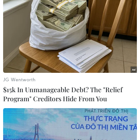
tắc hồi tháng 10 trong các cuộc hội đàm ở Zurich giữa
Cố vấn an ninh quốc gia Mỹ Jake Sullivan và Ủy viên
Bộ Chính trị Trung Quốc Dương Khiết Trì.
JG Wentworth
$15k In Unmanageable Debt? The "Relief
Program" Creditors Hide From You
Nhà Trắng thông báo thời điểm tổ chức