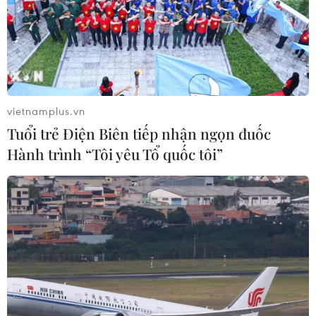
06/08/2026 11:20
Hàn Quốc xác nhận Triều Tiên
phóng ít nhất 1 tên lửa đạn đạo tầm
ngắn
vietnamplus.vn
06/08/2026 09:41
Tuổi trẻ Điện Biên tiếp nhận ngọn đuốc
Hành trình “Tôi yêu Tổ quốc tôi”
Quân đội Hàn Quốc thông báo Triều
Tiên phóng vật thể chưa xác định
06/08/2026 08:31
Dấu mốc quan trọng trong quan hệ
Việt Nam-Australia
06/08/2026 08:29