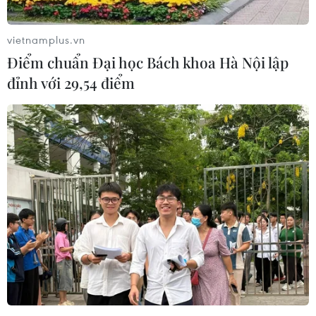
vietnamplus.vn
Điểm chuẩn Đại học Bách khoa Hà Nội lập
đỉnh với 29,54 điểm
Chứng khoán thế giới diễn biến trái chiều
sau thượng đỉnh Mỹ-Trung
16/11/2021 10:20
Cả 3 chỉ số chính trên Phố Wall chỉ dao động quanh các
mức cao kỷ lục từng ghi nhận trong khi các chỉ số
STOXX 600, DAX và Paris CAC 40 đều mở đầu ngày