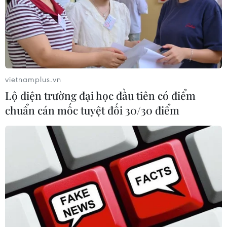
vietnamplus.vn
Lộ diện trường đại học đầu tiên có điểm
chuẩn cán mốc tuyệt đối 30/30 điểm
TIN CÙNG CHUYÊN MỤC
Australia điều tra vụ hai máy bay suýt
va chạm tại sân bay Sydney
09/08/2026 07:04