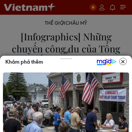
THẾ GIỚI
CHÂU MỸ
[Infographics] Những
chuyến công du của Tống
thống Mỹ Obama
Khám phá thêm
16/11/2016 01:44
Tổng thống Mỹ Obama ngày 15/11 đã đến Hy Lạp,
chặng dừng chân đầu tiên trong chuyến công du
châu Âu. Đây cũng là chuyến công du nước ngoài
cuối cùng trong nhiệm kỳ tổng thống của ông.