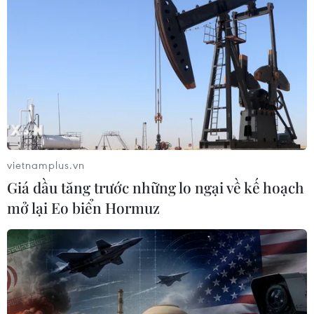
vietnamplus.vn
Giá dầu tăng trước những lo ngại về kế hoạch
mở lại Eo biển Hormuz
TIN CÙNG CHUYÊN MỤC
Tổng thống Mỹ Donald Trump nói
còn quá sớm để bàn về người kế
nhiệm