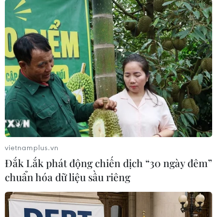
23/05/2016 02:27
Đúng 21 giờ 30 tối 22/5, chiếc Air Force One đã đặt
chân xuống sân bay Nội Bài. Chỉ sau vài phút, Tổng
thống Hoa Kỳ Barack Obama đã bước khỏi máy bay.
vietnamplus.vn
Đắk Lắk phát động chiến dịch “30 ngày đêm”
chuẩn hóa dữ liệu sầu riêng