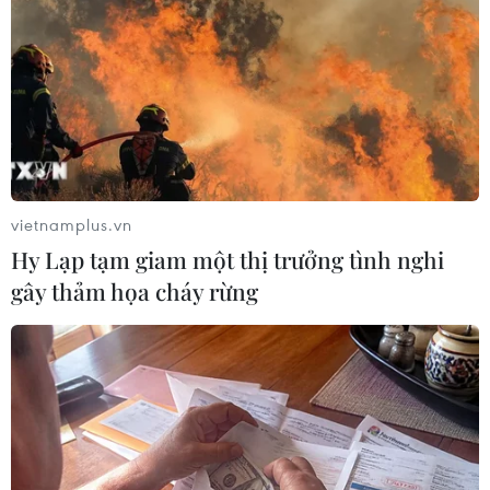
Tổng thống Mỹ Obama bắt đầu chuyến
công du nước ngoài cuối cùng
15/11/2016 02:48
vietnamplus.vn
Tối 14/11, Tổng thống Mỹ Barack Obama bắt đầu công
Hy Lạp tạm giam một thị trưởng tình nghi
du châu Âu và tham dự hội nghị thượng đỉnh Diễn đàn
gây thảm họa cháy rừng
Hợp tác kinh tế châu Á-Thái Bình Dương (APEC) tại Peru.