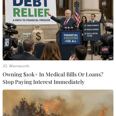
Báo quốc tế đưa tin về chuyến thăm Việt
Nam của Tổng thống Hoa Kỳ
23/05/2016 15:07
Hàng loạt tờ báo lớn của Đức và hãng tin ANSA của
Italy đăng bài viết về chuyến thăm Việt Nam của Tổng
thống Hoa Kỳ Barack Obama với tuyên bố "lịch sử" về
dỡ bỏ cấm vận vũ khí với Việt Nam.
JG Wentworth
Owning $10k+ In Medical Bills Or Loans?
Stop Paying Interest Immediately