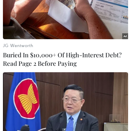
JG Wentworth
Buried In $10,000+ Of High-Interest Debt?
Tổng thống Mỹ có chuyến công du
Read Page 2 Before Paying
nước ngoài cuối cùng
15/11/2016 08:09
Điểm đến cuối cùng của Tổng thống Obama trong
chuyến công du lần này sẽ là Peru để tham dự hội nghị
thượng đỉnh Diễn đàn Hợp tác Kinh tế châu Á, Thái Bình
Dương APEC.