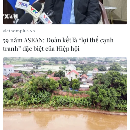
vietnamplus.vn
59 năm ASEAN: Đoàn kết là “lợi thế cạnh
tranh” đặc biệt của Hiệp hội
Ông Obama công du châu Âu trước khi
chuyển giao quyền lực
15/11/2016 12:26
Đây chuyến công du nước ngoài cuối cùng trong nhiệm
kỳ tổng thống của ông Obama nhằm trấn an những lo