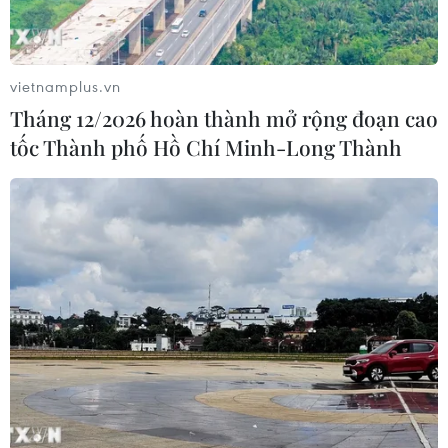
Mexico triển khai hàng nghìn binh sỹ
bảo vệ các vùng trồng bơ trọng điểm
vietnamplus.vn
07/08/2026 00:09
Tháng 12/2026 hoàn thành mở rộng đoạn cao
tốc Thành phố Hồ Chí Minh-Long Thành
Mỹ: Lãi suất thế chấp tăng lên mức
cao nhất kể từ tháng Bảy năm ngoái
07/08/2026 00:05
Mỹ siết chặt quyền công dân theo nơi
sinh, mở rộng chống “du lịch sinh
con”
06/08/2026 22:59