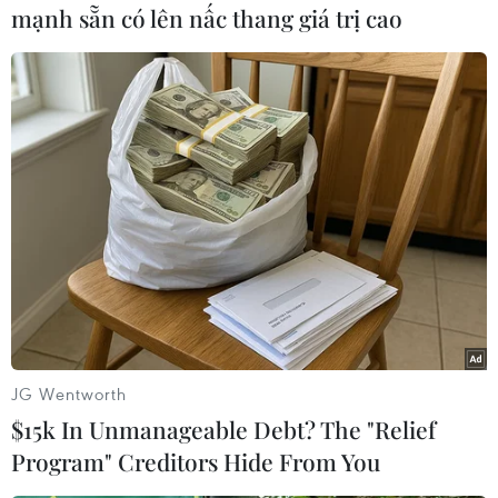
mạnh sẵn có lên nấc thang giá trị cao
TIN LIÊN QUAN
JG Wentworth
$15k In Unmanageable Debt? The "Relief
Video cận cảnh chuyên cơ đưa
Program" Creditors Hide From You
Tổng thống Obama đến sân bay Nội Bài