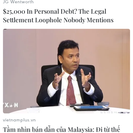
JG Wentworth
$25,000 In Personal Debt? The Legal
Settlement Loophole Nobody Mentions
#Máy quay an ninh
#Barack Obama
#Công du nước ngoài
#Nhiệm kỳ
#Bầu cử Mỹ
#Donald Trump
#Thăm Việt Nam
Mỹ
Theo dõi VietnamPlus
vietnamplus.vn
Tầm nhìn bán dẫn của Malaysia: Đi từ thế