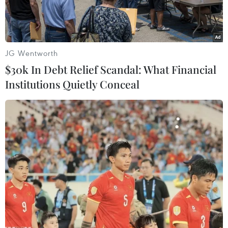
JG Wentworth
$30k In Debt Relief Scandal: What Financial
Institutions Quietly Conceal
Nhấp chuột để xem kích thước chuẩn.
Tổng thống Mỹ Barack Obama ngày 15/11 đã
đến thủ đô Athens của Hy Lạp, chặnh dừng
chân đầu tiên trong chuyến công du châu Âu.
Đây chuyến công du nước ngoài cuối cùng trong
nhiệm kỳ tổng thống của ông Obama nhằm trấn