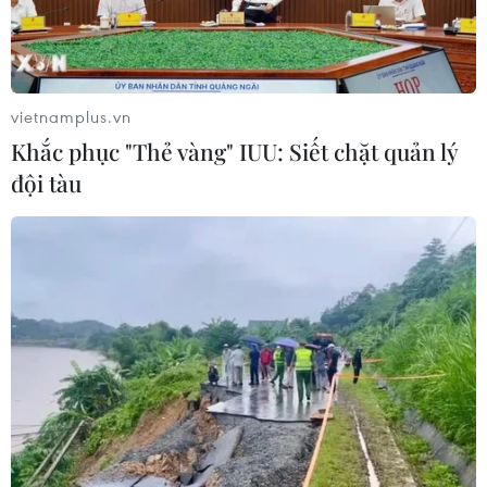
04/08/2026 07:04
Bộ Tư pháp Mỹ mở chiến dịch thu
hồi quốc tịch quy mô lớn
vietnamplus.vn
04/08/2026 06:14
Khắc phục "Thẻ vàng" IUU: Siết chặt quản lý
đội tàu
Xem thêm
CƠ QUAN CHỦ QUẢN: THÔNG TẤN XÃ VIỆT NAM
Tổng Biên tập: TRẦN TIẾN DUẨN
Phó Tổng Biên tập: NGUYỄN THỊ TÁM, KHÚC THANH