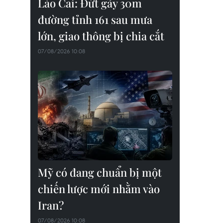
Lào Cai: Đứt gãy 30m
đường tỉnh 161 sau mưa
lớn, giao thông bị chia cắt
07/08/2026 10:08
Mỹ có đang chuẩn bị một
chiến lược mới nhằm vào
Iran?
07/08/2026 10:08