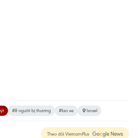
ýt
#8 người bị thương
#lao xe
Israel
Theo dõi VietnamPlus