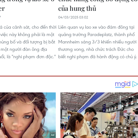
er
của hung thủ
7
04/03/2025 03:02
á của cảnh sát, cho đến thời
Liên quan vụ lao xe vào đám đông tại
 việc này không phải là một
quảng trường Paradeplatz, thành phố
ủng bố và đối tượng bị bắt
Mannheim sáng 3/3 khiến nhiều người
, một người đàn ông địa
thương vong, nhà chức trách Đức cho
ổi, là "nghi phạm đơn độc."
biết nghi phạm đã hành động có chủ ý.