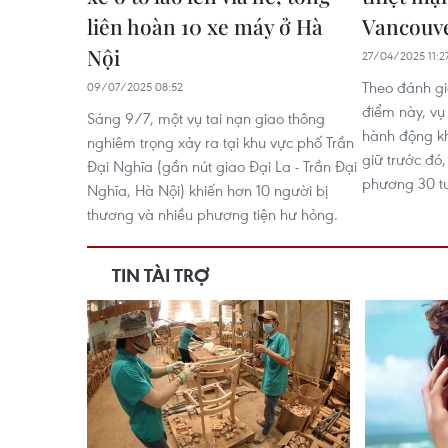
liên hoàn 10 xe máy ở Hà
Vancouv
Nội
27/04/2025 11:2
Theo đánh gi
09/07/2025 08:52
điểm này, vụ
Sáng 9/7, một vụ tai nạn giao thông
hành động kh
nghiêm trọng xảy ra tại khu vực phố Trần
giữ trước đó
Đại Nghĩa (gần nút giao Đại La - Trần Đại
phương 30 tu
Nghĩa, Hà Nội) khiến hơn 10 người bị
thương và nhiều phương tiện hư hỏng.