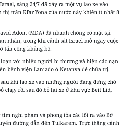
srael, sáng 24/7 đã xảy ra một vụ lao xe vào
 thị trấn Kfar Yona của nước này khiến ít nhất 8
avid Adom (MDA) đã nhanh chóng có mặt tại
ạn nhân, trong khi cảnh sát Israel mở ngay cuộc
gờ tấn công khủng bố.
 loạn với nhiều người bị thương và hiện các nạn
n bệnh viện Laniado ở Netanya để chữa trị.
, sau khi lao xe vào những người đang đứng chờ
bỏ chạy rồi sau đó bỏ lại xe ở khu vực Beit Lid,
 tìm nghi phạm và phong tỏa các lối ra vào Bờ
tuyến đường dẫn đến Tulkarem. Trực thăng cảnh