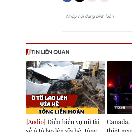
TIN LIÊN QUAN
Diễn biến vụ nữ tài
Canada: 
xế ô tô lao lên vỉa hè, tông
thiệt mạn