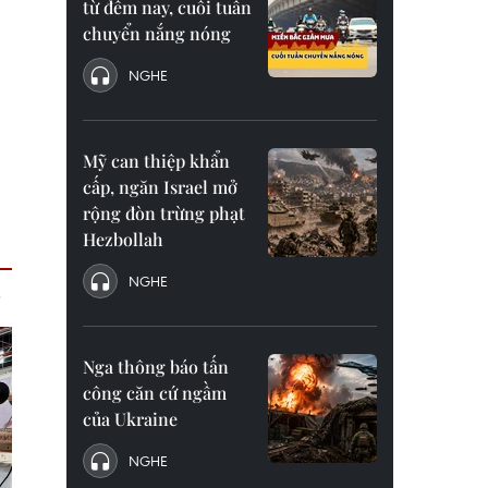
từ đêm nay, cuối tuần
chuyển nắng nóng
NGHE
Mỹ can thiệp khẩn
cấp, ngăn Israel mở
rộng đòn trừng phạt
Hezbollah
NGHE
Nga thông báo tấn
công căn cứ ngầm
của Ukraine
NGHE