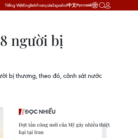
Tiếng Việt
English
Français
Español
中文
Русский
 8 người bị
ười bị thương, theo đó, cảnh sát nước
ĐỌC NHIỀU
Đợt tấn công mới của Mỹ gây nhiều thiệt
hại tại Iran