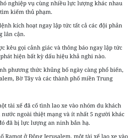
 chó nghiệp vụ cùng nhiều lực lượng khác nhau
 tìm kiếm thủ phạm.
ệnh kích hoạt ngay lập tức tất cả các đội phản
g lân cận.
c kêu gọi cảnh giác và thông báo ngay lập tức
phát hiện bất kỳ dấu hiệu khả nghi nào.
ành phương thức khủng bố ngày càng phổ biến,
usalem, Bờ Tây và các thành phố miền Trung
một tài xế đã cố tình lao xe vào nhóm du khách
 nước ngoài thiệt mạng và ít nhất 5 người khác
đó đã bị lực lượng an ninh bắn hạ.
hố Ramot ở Đông Jerusalem, một tài xế lao xe vào