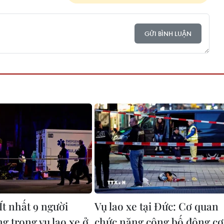
GỬI BÌNH LUẬN
Ít nhất 9 người
Vụ lao xe tại Đức: Cơ quan
g trong vụ lao xe ở
chức năng công bố động cơ