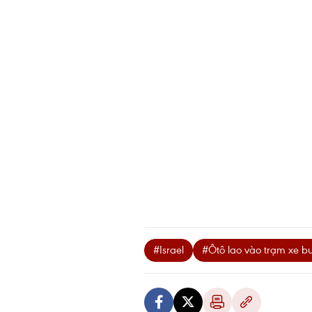
#Israel
#Ôtô lao vào trạm xe bu