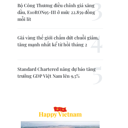
Bộ Công Thương điều chỉnh giá xăng
dầu, E10RON95-III ở mức 22.859 đồng
mỗi lít
Giá vàng thế giới chấm dứt chuỗi giảm,
tăng mạnh nhất kể từ hồi tháng 2
Standard Chartered nâng dự báo tăng
trưởng GDP Việt Nam lên 9,5%