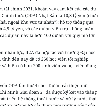
m tài chính 2021, khoản vay cam kết của các dự
n Chính thức (ODA) Nhật Bản là 10,8 tỷ yen (chưa
hải ngoại khu vực tư nhân”); hỗ trợ thông qua
à 4,9 tỷ yen, và các dự án viện trợ không hoàn
số các dự án này là hơn 100 dự án với quy mô lớn
n nhân lực, JICA đã hợp tác với trường Đại học
, tính đến nay đã có 260 học viên tốt nghiệp
ỹ và hiện có hơn 200 sinh viên và học viên đang
 vốn ODA lần thứ 4 cho “Dự án cải thiện môi
hí Minh Giai đoạn 2” đã được ký kết vào tháng
hát triển hệ thống thoát nước và xử lý nước thải
 dự án hướng tới cải thiện môi trường sống của