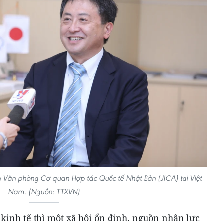
n Văn phòng Cơ quan Hợp tác Quốc tế Nhật Bản (JICA) tại Việt
Nam. (Nguồn: TTXVN)
kinh tế thì một xã hội ổn định, nguồn nhân lực