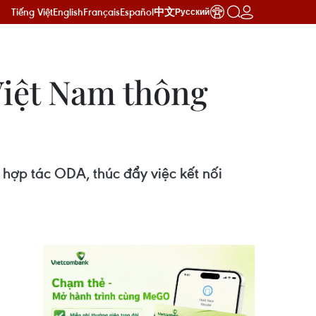
Tiếng Việt
English
Français
Español
中文
Русский
 Việt Nam thông
hợp tác ODA, thúc đẩy việc kết nối