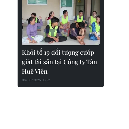
Khởi tố 19 đối tượng cướp
giật tài sản tại Công ty Tân
Huê Viên
08/08/2026 08:52