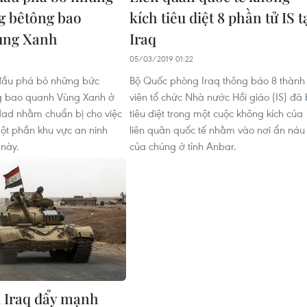
g bêtông bao
kích tiêu diệt 8 phần tử IS t
ùng Xanh
Iraq
05/03/2019 01:22
 đầu phá bỏ những bức
Bộ Quốc phòng Iraq thông báo 8 thành
g bao quanh Vùng Xanh ở
viên tổ chức Nhà nước Hồi giáo (IS) đã 
ad nhằm chuẩn bị cho việc
tiêu diệt trong một cuộc không kích của
ột phần khu vực an ninh
liên quân quốc tế nhằm vào nơi ẩn náu
này.
của chúng ở tỉnh Anbar.
 Iraq đẩy mạnh