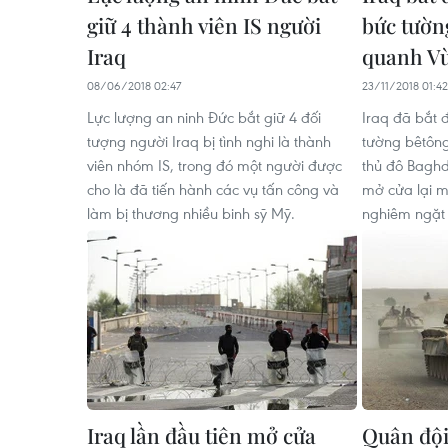
giữ 4 thành viên IS người
bức tườn
Iraq
quanh V
08/06/2018 02:47
23/11/2018 01:42
Lực lượng an ninh Đức bắt giữ 4 đối
Iraq đã bắt
tượng người Iraq bị tình nghi là thành
tường bêtôn
viên nhóm IS, trong đó một người được
thủ đô Baghd
cho là đã tiến hành các vụ tấn công và
mở cửa lại m
làm bị thương nhiều binh sỹ Mỹ.
nghiêm ngặt 
Iraq lần đầu tiên mở cửa
Quân đội