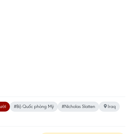
ười
#Bộ Quốc phòng Mỹ
#Nicholas Slatten
Iraq