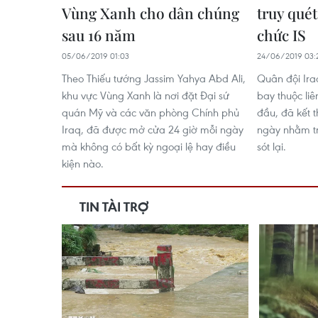
Vùng Xanh cho dân chúng
truy quét
sau 16 năm
chức IS
05/06/2019 01:03
24/06/2019 03:
Theo Thiếu tướng Jassim Yahya Abd Ali,
Quân đội Ira
khu vực Vùng Xanh là nơi đặt Đại sứ
bay thuộc li
quán Mỹ và các văn phòng Chính phủ
đầu, đã kết t
Iraq, đã được mở cửa 24 giờ mỗi ngày
ngày nhằm tr
mà không có bất kỳ ngoại lệ hay điều
sót lại.
kiện nào.