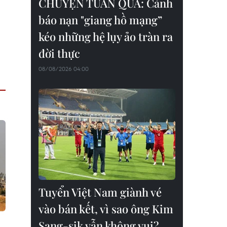
CHUYỆN TUẦN QUA: Cảnh
báo nạn "giang hồ mạng”
kéo những hệ lụy ảo tràn ra
đời thực
08/08/2026 04:00
Tuyển Việt Nam giành vé
vào bán kết, vì sao ông Kim
Sang-sik vẫn không vui?