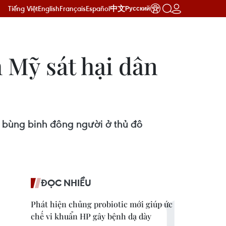
Tiếng Việt
English
Français
Español
中文
Русский
 Mỹ sát hại dân
t bùng binh đông người ở thủ đô
ĐỌC NHIỀU
Phát hiện chủng probiotic mới giúp ức
chế vi khuẩn HP gây bệnh dạ dày