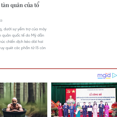
 tàn quân của tổ
23
q, dưới sự yểm trợ của máy
ên quân quốc tế do Mỹ dẫn
húc chiến dịch kéo dài hai
uy quét các phần tử IS còn