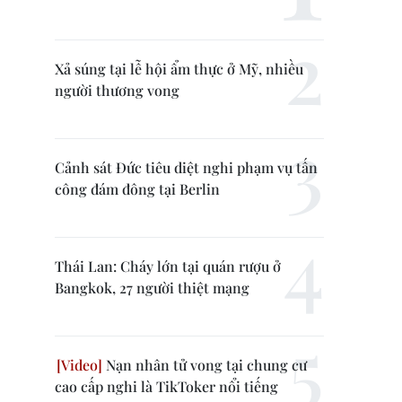
Xả súng tại lễ hội ẩm thực ở Mỹ, nhiều
người thương vong
Cảnh sát Đức tiêu diệt nghi phạm vụ tấn
công đám đông tại Berlin
Thái Lan: Cháy lớn tại quán rượu ở
Bangkok, 27 người thiệt mạng
Nạn nhân tử vong tại chung cư
cao cấp nghi là TikToker nổi tiếng