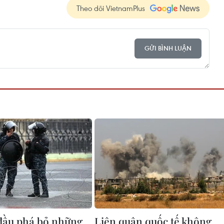
Theo dõi VietnamPlus
GỬI BÌNH LUẬN
 đầu phá bỏ những
Liên quân quốc tế không