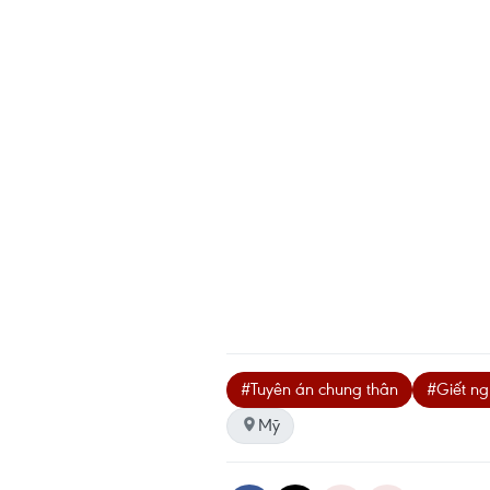
#Tuyên án chung thân
#Giết ng
Mỹ