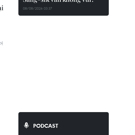
ại
08/08/2026 03:37
bị
PODCAST