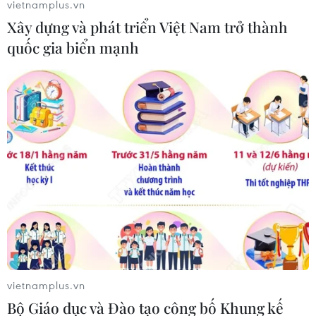
vietnamplus.vn
Xây dựng và phát triển Việt Nam trở thành
quốc gia biển mạnh
#Bộ Ngoại giao Nhật Bản
#Chủ nghĩa xã hội
#Tên lửa đạn đạo
#Five Eyes
#Nine Eyes
#Cộng đồng tình báo
vietnamplus.vn
Theo dõi VietnamPlus
Bộ Giáo dục và Đào tạo công bố Khung kế