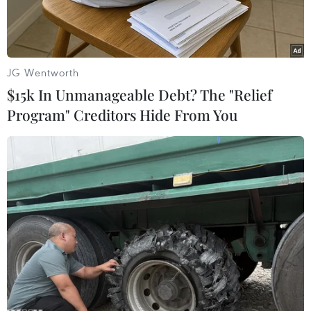
JG Wentworth
$15k In Unmanageable Debt? The "Relief
Program" Creditors Hide From You
Ảnh minh họa. (Nguồn: defensenews.com)
Trang mạng asia.nikkei.com đưa tin năm 1941,
Bộ Ngoại giao Nhật Bản đã thành lập một
“phòng thu thanh” nhằm thu thập thông tin từ
kẻ thù.
Kể từ khi sử dụng tên gọi Radiopress vào năm