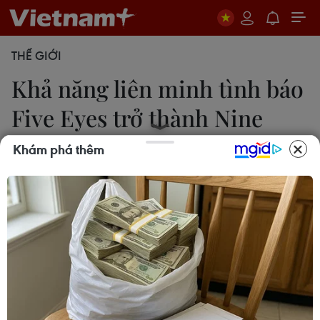
THẾ GIỚI
Khả năng liên minh tình báo
Five Eyes trở thành Nine
Eyes
Khám phá thêm
18/11/2021 09:47
Hạ nghị sỹ Ruben Gallego đề nghị kết nạp thêm
Nhật Bản, Hàn Quốc, Ấn Độ và Đức vào liên minh
tình báo Five Eyes, hiện gồm 5 nước Mỹ, Anh,
Australia, New Zealand và Canada.