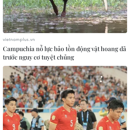
và đều là thành viên của Liên minh tình báo Five Eyes,
nhưng hai nước này không phải lúc nào cũng có chung
quan điểm khi đề cập đến Trung Quốc.
vietnamplus.vn
Campuchia nỗ lực bảo tồn động vật hoang dã
trước nguy cơ tuyệt chủng
Cộng đồng tình báo Mỹ qua lăng kính của