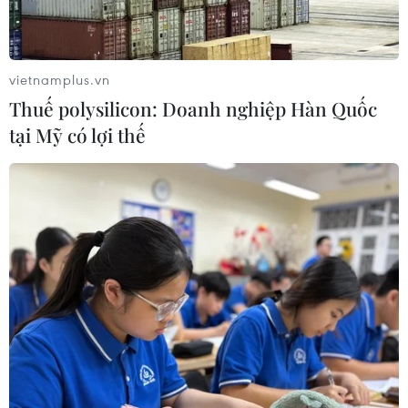
phá giá với nhựa từ Việt Nam
07/08/2026 14:45
vietnamplus.vn
Thuế polysilicon: Doanh nghiệp Hàn Quốc
Chủ tịch Quốc hội kiêm Chủ tịch Hạ
tại Mỹ có lợi thế
viện Thái Lan kết thúc chuyến thăm
Việt Nam
07/08/2026 14:34
Kinh tế Mỹ bất ngờ mất 23.000 việc
làm trong tháng 7
07/08/2026 13:57
Tổng Bí thư, Chủ tịch nước Tô Lâm: