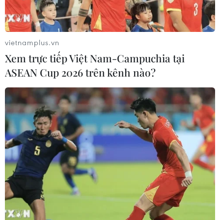
Tân Hoa xã
02/09/2021 10:40
Tân Hoa xã đã liệt kê 3 nguyên nhân khiến họ nhận
vietnamplus.vn
định danh tiếng của cộng đồng tình báo Mỹ thường
Xem trực tiếp Việt Nam-Campuchia tại
được phóng đại, thực tế không như dư luận đồn đoán.
ASEAN Cup 2026 trên kênh nào?