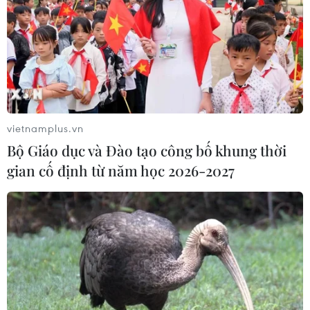
vietnamplus.vn
Bộ Giáo dục và Đào tạo công bố khung thời
gian cố định từ năm học 2026-2027
Mắt xích lỏng lẻo trong quan hệ Australia-
New Zealand
06/05/2021 06:44
Mặc dù New Zealand và Australia là bạn bè thân thiết