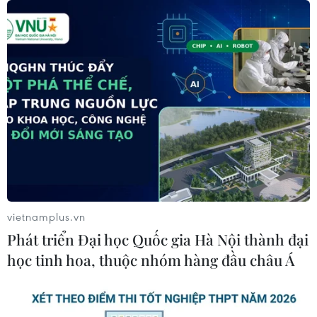
Khơi thông dòng vốn, đổi mới phương thức cho
vay, nâng cao năng lực hấp thụ vốn
10/08/2026 09:25
vietnamplus.vn
Phát triển Đại học Quốc gia Hà Nội thành đại
học tinh hoa, thuộc nhóm hàng đầu châu Á
Thị trường vàng “án binh” chờ đợi số liệu lạm phát
của Mỹ
10/08/2026 09:16