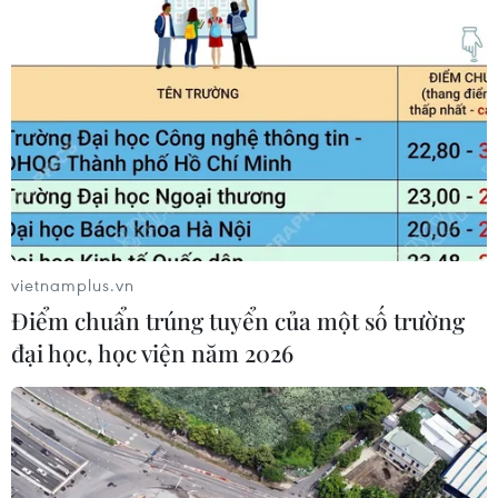
Vietcombank Tower: Tiêu chuẩn ESG và sức hút
trung tâm tài chính
vietnamplus.vn
10/08/2026 07:47
Điểm chuẩn trúng tuyển của một số trường
đại học, học viện năm 2026