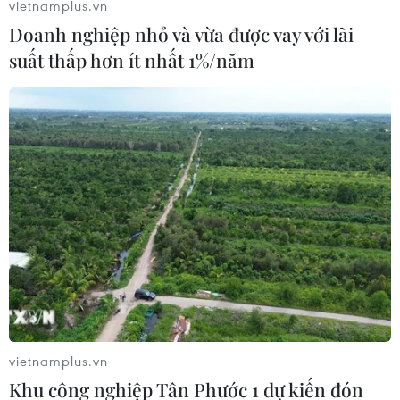
vietnamplus.vn
10/08/2026 12:19
Doanh nghiệp nhỏ và vừa được vay với lãi
suất thấp hơn ít nhất 1%/năm
Cần Thơ đặt mục tiêu trở thành trung tâm kinh tế
tầm thấp của khu vực
10/08/2026 11:28
vietnamplus.vn
Khu công nghiệp Tân Phước 1 dự kiến đón