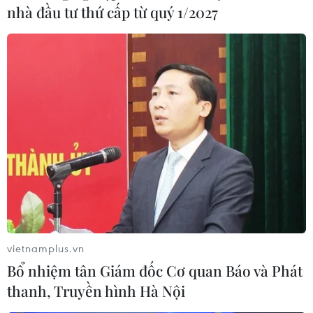
nhà đầu tư thứ cấp từ quý 1/2027
Phát triển nông nghiệp của Indonesia mở ra tiềm
năng hợp tác với Việt Nam
10/08/2026 11:11
vietnamplus.vn
Phát triển hạ tầng dữ liệu địa điểm nhằm xây dựng
Bổ nhiệm tân Giám đốc Cơ quan Báo và Phát
nền kinh tế số hiệu quả
thanh, Truyền hình Hà Nội
10/08/2026 11:09