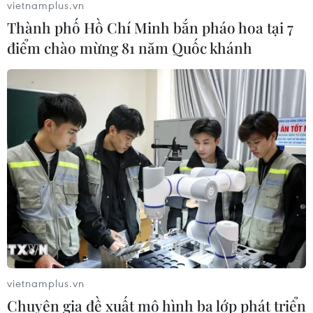
vietnamplus.vn
Chứng khoán châu Á khởi sắc nhờ kỳ vọng Fed giữ
Thành phố Hồ Chí Minh bắn pháo hoa tại 7
nguyên lãi suất
điểm chào mừng 81 năm Quốc khánh
10/08/2026 09:41
VN-Index tăng gần 9 điểm nhờ nhóm ngân hàng và
năng lượng
10/08/2026 09:30
vietnamplus.vn
Khơi thông dòng vốn, đổi mới phương thức cho
Chuyên gia đề xuất mô hình ba lớp phát triển