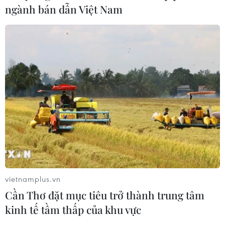
vay, nâng cao năng lực hấp thụ vốn
ngành bán dẫn Việt Nam
10/08/2026 09:26
Doanh nghiệp nhỏ và vừa được vay với lãi suất
thấp hơn ít nhất 1%/năm
10/08/2026 09:26
vietnamplus.vn
Cần Thơ đặt mục tiêu trở thành trung tâm
kinh tế tầm thấp của khu vực