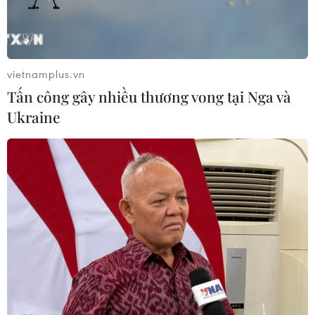
Bulgaria biểu diễn và có buổi giao lưu với các cựu
sinh viên, người Việt Nam từng học tập, lao động
tại Bulgaria./.
vietnamplus.vn
Tấn công gây nhiều thương vong tại Nga và
Ukraine
#Bulgaria
#Thành phố Hồ Chí Minh
#Kinh tế
#Thương mại
Tp. Hồ Chí Minh
Bulgaria
Việt Nam
Facebook
Twitter
Lưu bài viết
Copy link