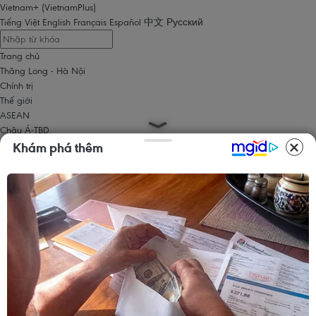
Vietnam+ (VietnamPlus)
Tiếng Việt
English
Français
Español
中文
Русский
Trang chủ
Thăng Long - Hà Nội
Chính trị
Thế giới
ASEAN
Châu Á-TBD
Trung Đông
Khám phá thêm
Châu Âu
Châu Mỹ
Châu Phi
Kinh tế
Kinh doanh
Tài chính
Tín dụng nông thôn
Chứng khoán
Bất động sản
Doanh nghiệp
Thông tin doanh nghiệp