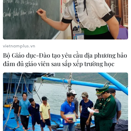
sở hữu
10/08/2026 10:28
vietnamplus.vn
Bộ Giáo dục-Đào tạo yêu cầu địa phương bảo
đảm đủ giáo viên sau sắp xếp trường học
Sầu riêng Việt Nam trước cơ hội mở rộng thị
trường xuất khẩu
10/08/2026 09:52