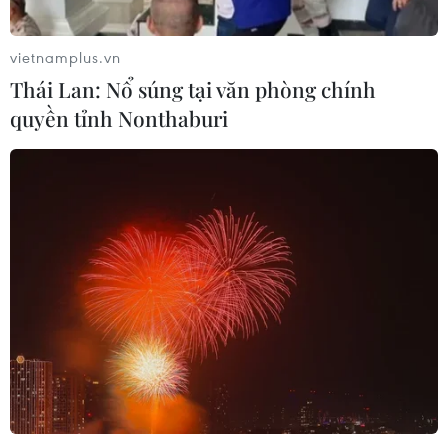
vietnamplus.vn
Thái Lan: Nổ súng tại văn phòng chính
quyền tỉnh Nonthaburi
Trái cây Việt Nam còn nhiều dư địa tại Thổ Nhĩ Kỳ
10/08/2026 09:44