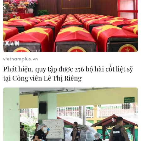
Từ 15/9, cấp giấy phép kinh doanh vận tải trực
tuyến trên Cổng Dịch vụ công
10/08/2026 05:56
vietnamplus.vn
Phát hiện, quy tập được 256 bộ hài cốt liệt sỹ
tại Công viên Lê Thị Riêng
Tính bổ trợ cao giữa Việt Nam và Trung Quốc trong
hợp tác đầu tư chuỗi cung ứng
10/08/2026 05:50