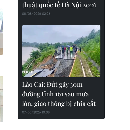
thuật quốc tế Hà Nội 2026
08/08/2026 02:26
Lào Cai: Đứt gãy 30m
đường tỉnh 161 sau mưa
lớn, giao thông bị chia cắt
07/08/2026 10:08