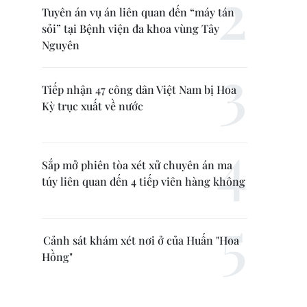
Tuyên án vụ án liên quan đến “máy tán
sỏi” tại Bệnh viện đa khoa vùng Tây
Nguyên
Tiếp nhận 47 công dân Việt Nam bị Hoa
Kỳ trục xuất về nước
Sắp mở phiên tòa xét xử chuyên án ma
túy liên quan đến 4 tiếp viên hàng không
Cảnh sát khám xét nơi ở của Huấn "Hoa
Hồng"