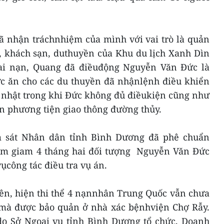
ã nhận tráchnhiệm của mình với vai trò là quản
, khách sạn, duthuyền của Khu du lịch Xanh Dìn
tai nạn, Quang đã điềuđộng Nguyễn Văn Đức là
ức ăn cho các du thuyền đã nhậnlệnh điều khiển
h nhật trong khi Đức không đủ điềukiện cũng như
ển phương tiện giao thông đường thủy.
m sát Nhân dân tỉnh Bình Dương đã phê chuẩn
 tạm giam 4 tháng hai đối tượng Nguyễn Văn Đức
công tác điều tra vụ án.
rên, hiện thi thể 4 nạnnhân Trung Quốc vẫn chưa
mà được bảo quản ở nhà xác bệnhviện Chợ Rẫy.
 do Sở Ngoại vụ tỉnh Bình Dương tổ chức, Doanh