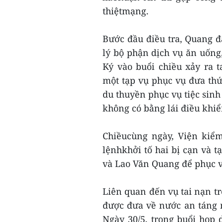
thiệtmạng.
Bước đầu điều tra, Quang đ
lý bộ phận dịch vụ ăn uống
Ký vào buổi chiều xảy ra 
một tạp vụ phục vụ đưa th
du thuyền phục vụ tiệc sin
không có bằng lái điều khi
Chiềucùng ngày, Viện kiể
lệnhkhởi tố hai bị cạn và
và Lao Văn Quang để phục vụ
Liên quan đến vụ tai nạn t
được đưa về nước an táng 
Ngày 30/5, trong buổi họp