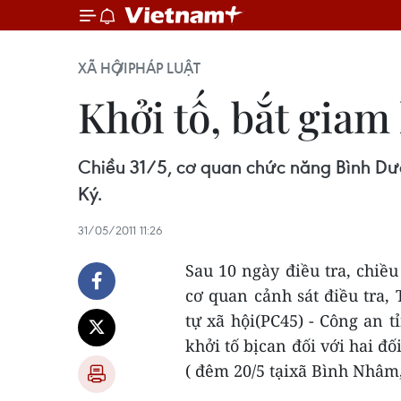
XÃ HỘI
PHÁP LUẬT
Khởi tố, bắt giam
Chiều 31/5, cơ quan chức năng Bình Dươn
Ký.
31/05/2011 11:26
Sau 10 ngày điều tra, chiề
cơ quan cảnh sát điều tra, 
tự xã hội(PC45) - Công an t
khởi tố bịcan đối với hai đ
( đêm 20/5 tạixã Bình Nhâm,