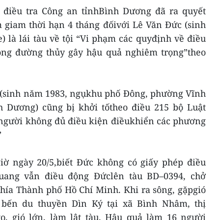
 điều tra Công an tỉnhBình Dương đã ra quyết
m giam thời hạn 4 tháng đốivới Lê Văn Đức (sinh
 là lái tàu về tội “Vi phạm các quyđịnh về điều
ông đường thủy gây hậu quả nghiêm trọng”theo
(sinh năm 1983, ngụkhu phố Đông, phường Vĩnh
h Dương) cũng bị khởi tốtheo điều 215 bộ Luật
o người không đủ điều kiện điềukhiển các phương
”
giờ ngày 20/5,biết Đức không có giấy phép điều
uang vẫn điều động Đứclên tàu BD–0394, chở
phía Thành phố Hồ Chí Minh. Khi ra sông, gặpgió
 bến du thuyền Dìn Ký tại xã Bình Nhâm, thị
o, gió lớn, làm lật tàu. Hậu quả làm 16 người