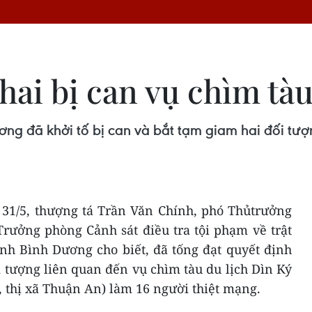
 hai bị can vụ chìm tà
g đã khởi tố bị can và bắt tạm giam hai đối tượn
u 31/5, thượng tá Trần Văn Chính, phó Thủtrưởng
Trưởng phòng Cảnh sát điều tra tội phạm về trật
ỉnh Bình Dương cho biết, đã tống đạt quyết định
ối tượng liên quan đến vụ chìm tàu du lịch Dìn Ký
 thị xã Thuận An) làm 16 người thiệt mạng.