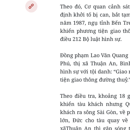
Theo đó, Cơ quan cảnh sát
định khởi tố bị can, bắt tạ
năm 1987, ngụ tỉnh Bến Tre)
khiển phương tiện giao th
điều 212 Bộ luật hình sự.
Đồng phạm Lao Văn Quang 
Phú, thị xã Thuận An, Bìn
hình sự với tội danh: “Gia
tiện giao thông đường thuỷ.
Theo điều tra, khoảng 18 
khiển tàu khách nhưng Q
khách ra sông Sài Gòn, về 
lớn, Đức cho tàu quay về
xãThuận An thì gặp sóng t