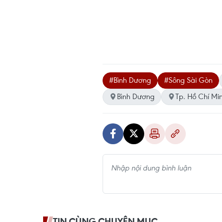
#Bình Dương
#Sông Sài Gòn
Bình Dương
Tp. Hồ Chí Mi
TIN CÙNG CHUYÊN MỤC