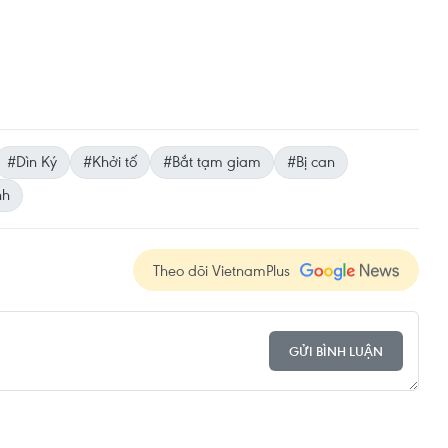
#Dìn Ký
#Khởi tố
#Bắt tạm giam
#Bị can
nh
Theo dõi VietnamPlus
GỬI BÌNH LUẬN