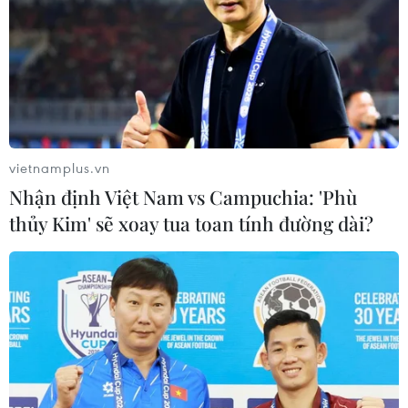
vietnamplus.vn
Nhận định Việt Nam vs Campuchia: 'Phù
thủy Kim' sẽ xoay tua toan tính đường dài?
Khởi tố lái xe gây tai nạn trên cao tốc Liên
Khương-Đà Lạt
26/03/2019 05:19