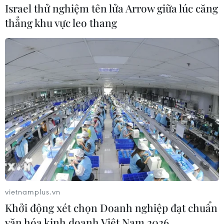
Israel thử nghiệm tên lửa Arrow giữa lúc căng
thẳng khu vực leo thang
#Bình Dương
#Cảnh sát giao thông
#Tai nạn giao thông
#Khởi tố vụ án
vietnamplus.vn
Khởi động xét chọn Doanh nghiệp đạt chuẩn
#Công an tỉnh Bình Dương
Bình Dương
văn hóa kinh doanh Việt Nam 2026
Tp. Hồ Chí Minh