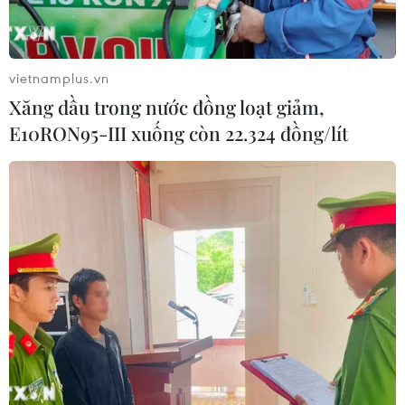
Cảnh báo thủ đoạn lừa đảo đưa lao
động thời vụ sang Hàn Quốc
06/08/2026 04:11
vietnamplus.vn
Xăng dầu trong nước đồng loạt giảm,
24 năm tù cho 2 vợ chồng tổ
E10RON95-III xuống còn 22.324 đồng/lít
chức “bay lắc” tại Hà Nội
06/08/2026 03:46
Khởi tố thêm 6 đối tượng vụ lập
khống hồ sơ bảo hiểm y tế ở Đắk Lắk
05/08/2026 14:55
Vận chuyển quá cảnh hàng giả và