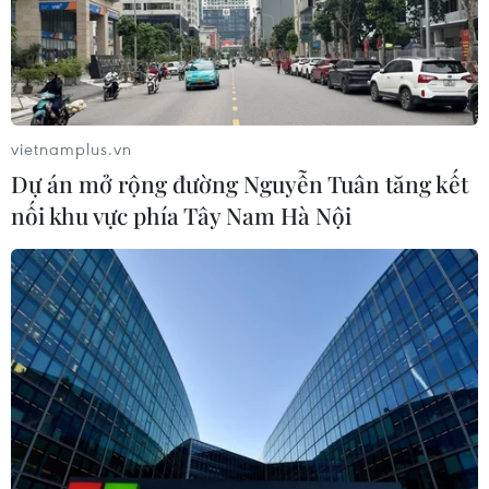
Khởi tố Giám đốc Sở Khoa học và
Công nghệ tỉnh Bắc Ninh về hành vi
nhận hối lộ
04/08/2026 08:56
vietnamplus.vn
Dự án mở rộng đường Nguyễn Tuân tăng kết
Chuyển tư duy ban phát thông tin
nối khu vực phía Tây Nam Hà Nội
sang hỗ trợ người dân tự bảo vệ bằng
pháp luật
04/08/2026 04:55
Xem thêm