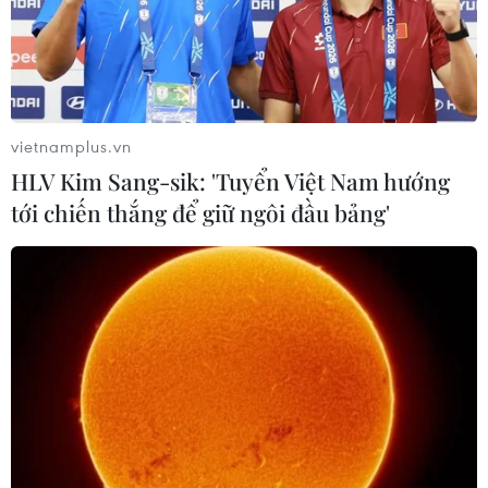
Công an huyện Đức Trọng khởi tố bị can đối với Nguyễn
Tuấn Hoàng để làm rõ hành vi vi phạm quy định về
tham gia giao thông đường bộ.liên quan đến vụ hai ôtô
đối đầu trên cao tốc Liên Khương-Đà Lạt.
vietnamplus.vn
HLV Kim Sang-sik: 'Tuyển Việt Nam hướng
tới chiến thắng để giữ ngôi đầu bảng'