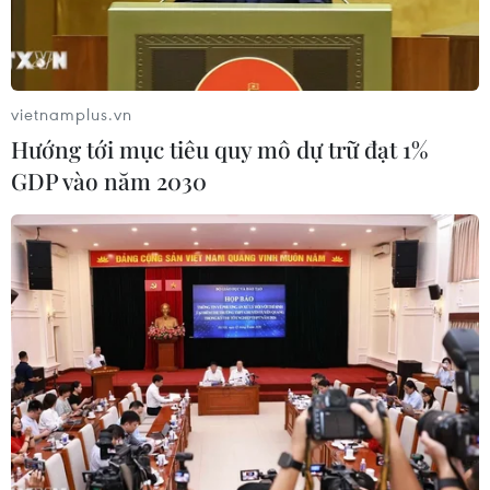
vietnamplus.vn
Hướng tới mục tiêu quy mô dự trữ đạt 1%
GDP vào năm 2030
Hiện trường vụ cảnh sát giao thông gây tai nạn (Ảnh: Nguyễn
Văn Việt/TTXVN phát)
Tối 14/6, theo thông tin chính thức từ Công an
tỉnh Bình Dương, liên quan đến vụ Cảnh sát
giao thông Công an tỉnh Bình Dương điều khiển
xe công vụ gây tai nạn giao thông làm chết 1
người xảy ra vào khoảng 20 giờ ngày 9/6/2019,