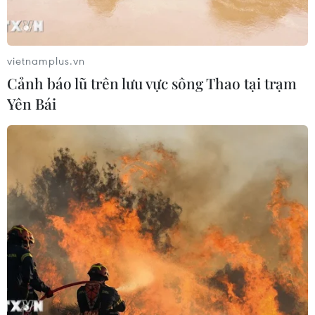
Thomas Mueller mất tiền vì đã giải "cơn
khát bàn thắng"
vietnamplus.vn
11/12/2016 01:28
Cảnh báo lũ trên lưu vực sông Thao tại trạm
Thomas Mueller đã giải "cơn khát bàn thắng" bằng pha
Yên Bái
lập công vào lưới Wolfsburg trong chiến thắng 5-0 của
Bayern Munich ở vòng 14 Bundesliga.