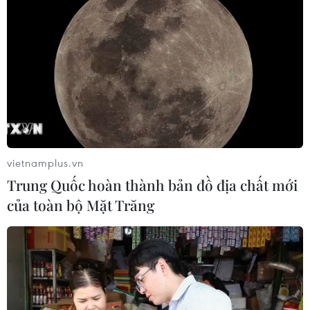
vietnamplus.vn
Trung Quốc hoàn thành bản đồ địa chất mới
Chuyện gì đang xảy ra với Bayern Munich
của toàn bộ Mặt Trăng
của Carlo Ancelotti?
06/11/2016 01:42
Bayern của Carlo Ancelotti đã bất ngờ bị Hoffenheim
cầm hòa 1-1 ngay trên sân nhà Allianz Arena ở trận cầu
tâm điểm vòng 10 Bundesliga - trận đấu mà Hùm xám