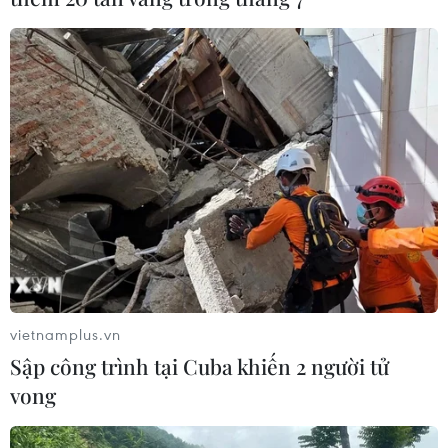
Thomas Müller: "Tôi thực sự thất vọng, tôi
đã không đủ tự tin"
06/11/2016 13:40
Trả lời phỏng vấn DFB.de sau trận hòa đáng thất vọng
ngay tại Allianz Arena giữa Bayern và Hoffenheim,
Thomas Müller đã không giấu nổi sự thất vọng với chính
mình và thừa nhận anh đã thiếu tự tin...
vietnamplus.vn
Sập công trình tại Cuba khiến 2 người tử
vong