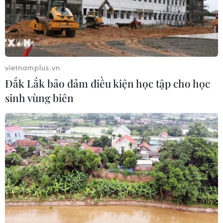
Bayern đã chiến thắng Mainz 3-1 một cách thuyết phục,
trận đấu mà Robert Lewandowski và Thomas Mueller đã
thi đấu ấn tượng khi chơi ở vị trí thích hợp. Carlo
Ancelotti đã biết dùng cặp đôi này?
vietnamplus.vn
Đắk Lắk bảo đảm điều kiện học tập cho học
sinh vùng biên