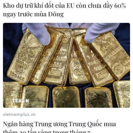
Kho dự trữ khí đốt của EU còn chưa đầy 60%
Theo dõi VietnamPlus
ngay trước mùa Đông
TIN LIÊN QUAN
vietnamplus.vn
Ngân hàng Trung ương Trung Quốc mua
thêm 20 tấn vàng trong tháng 7