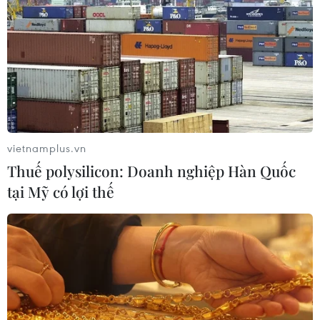
vietnamplus.vn
Thuế polysilicon: Doanh nghiệp Hàn Quốc
tại Mỹ có lợi thế