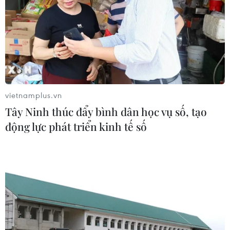
đã mặc chiếc áo đấu chế tạo từ rác.
vietnamplus.vn
Tây Ninh thúc đẩy bình dân học vụ số, tạo
động lực phát triển kinh tế số
HLV Carlo Ancelotti đã biết dùng
Lewandowski-Thomas Mueller?
04/12/2016 02:09