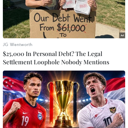
JG Wentworth
$25,000 In Personal Debt? The Legal
Settlement Loophole Nobody Mentions
Trong sơ đồ chiến thuật, Ancelotti sẽ dành vị trí nào cho Müller?
(Ảnh: Imago)
Vấn đề của Müller ngày càng trở nên nan giải,
anh luôn cảm thấy không mấy dễ chịu khi phải
dạt ra hai cánh. Ancelotti cũng nhận ra điều
này khi cho biết: "Cậu ấy không thể di chuyển
theo một đường thẳng như Robben hay Costa."