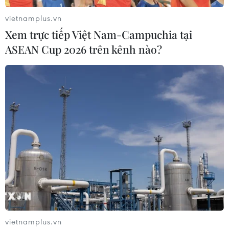
vietnamplus.vn
Xem trực tiếp Việt Nam-Campuchia tại
ASEAN Cup 2026 trên kênh nào?
#Bóng đá
#Bayern Munich
#Thomas Müller
#Carlo Ancelotti
#Sơ đồ chiến thuật
#Vị trí
#Luyện tập
Đức
vietnamplus.vn