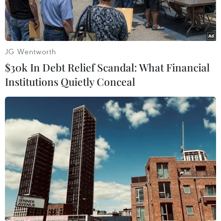
Bayern.
JG Wentworth
$30k In Debt Relief Scandal: What Financial
Institutions Quietly Conceal
Müller đã phải ngồi dự bị trong suốt 90 phút ở trận gặp Leipzig.
(Ảnh: Witters)
Bayern Munich đã trở lại đầy ấn tượng và vô