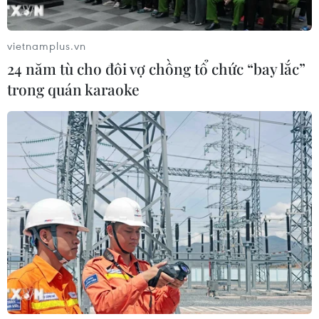
vietnamplus.vn
24 năm tù cho đôi vợ chồng tổ chức “bay lắc”
trong quán karaoke
Chủ tịch Trung Quốc khẳng định sẵn sàng
hợp tác với Triều Tiên
28/01/2019 03:34
Ngày 27/1, Tổng Bí thư, Chủ tịch nước Trung Quốc Tập
Cận Bình cùng phu nhân Bành Lệ Viện đã gặp ông Ri