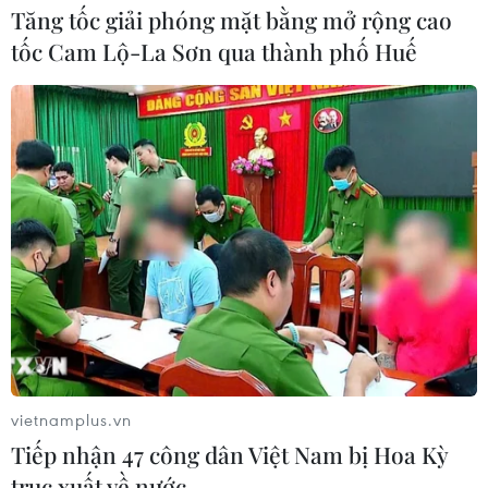
Tăng tốc giải phóng mặt bằng mở rộng cao
tốc Cam Lộ-La Sơn qua thành phố Huế
Các công viên Disney ghi nhận
doanh thu quý kỷ lục
06/08/2026 03:33
Làm giàu từ cây na ở vùng cao tại
Ninh Bình
06/08/2026 02:50
Mỹ chuẩn bị áp thuế 15% nguyên liệu
then chốt sản xuất pin mặt trời
vietnamplus.vn
06/08/2026 02:12
Tiếp nhận 47 công dân Việt Nam bị Hoa Kỳ
trục xuất về nước