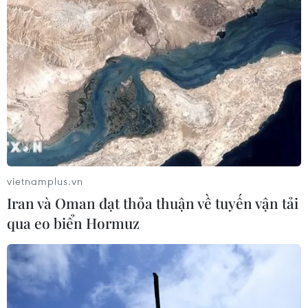
Chủ tịch Trung Quốc Tập Cận Bình bày tỏ hy vọng Mỹ
và Triều Tiên có thể nhượng bộ lẫn nhau và cùng nhau
giải quyết những vấn đề mà hai bên quan ngại, tạo
điều kiện đàm phán về vấn đề hạt nhân.
vietnamplus.vn
Iran và Oman đạt thỏa thuận về tuyến vận tải
qua eo biển Hormuz