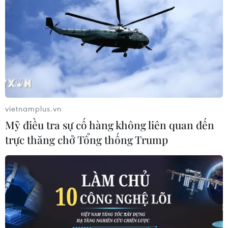
Trung Quốc và Triều Tiên đạt nhất trí
quan trọng trong nhiều vấn đề
10/01/2019 00:24
Hai nhà lãnh đạo đã có cuộc trao đổi quan điểm sâu
sắc về quan hệ Trung Quốc-Triều Tiên cũng như nhiều
vấn đề cùng quan tâm và đạt được sự nhất trí quan
trọng.
vietnamplus.vn
Mỹ điều tra sự cố hàng không liên quan đến
trực thăng chở Tổng thống Trump