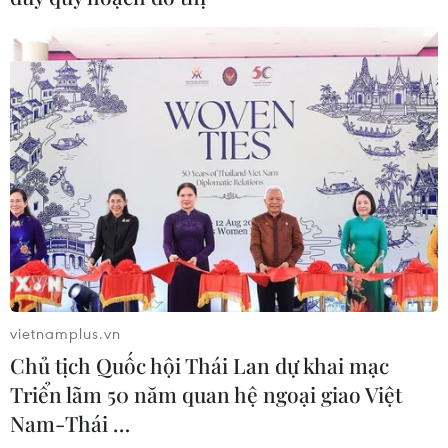
#Kim ngạch thương mại
#Biện pháp trừng phạt Triều Tiên
#Triều-Trung
#Hội nghị thượng đỉnh Mỹ-Triều lần 2
#Xuất khẩu
Triều Tiên
Trung Quốc
Theo dõi VietnamPlus
vietnamplus.vn
Chủ tịch Quốc hội Thái Lan dự khai mạc
Triển lãm 50 năm quan hệ ngoại giao Việt
Nam-Thái …