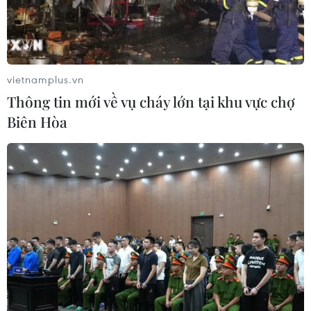
vietnamplus.vn
Thông tin mới về vụ cháy lớn tại khu vực chợ
Biên Hòa
Đoàn nghệ thuật Triều Tiên lưu diễn tại
thủ đô Bắc Kinh
27/01/2019 14:41
Một đoàn nghệ thuật của Triều Tiên gồm 280 người đã
biểu diễn tại thủ đô Bắc Kinh của Trung Quốc, thể hiện
quan hệ hữu nghị giữa hai nước trước thềm cuộc gặp
thượng đỉnh Mỹ-Triều Tiên lần thứ hai.