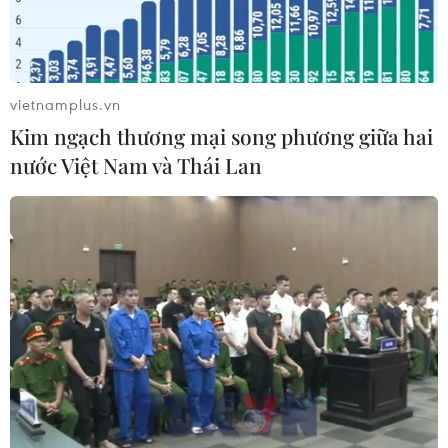
vietnamplus.vn
Kim ngạch thương mại song phương giữa hai
nước Việt Nam và Thái Lan
(Nguồn: AP)
Hãng thông tấn Yonhap ngày 29/4 đưa tin giao
dịch thương mại giữa Trung Quốc và Triều Tiên
trong tháng Ba vừa qua tăng tới 38,1%, hồi phục
trở lại mức đạt được vào 6 tháng cuối năm