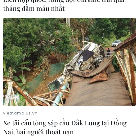
tháng đẫm máu nhất
vietnamplus.vn
Xe tải cẩu tông sập cầu Đắk Lung tại Đồng
Nai, hai người thoát nạn