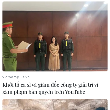
TIN LIÊN QUAN
vietnamplus.vn
Khởi tố ca sĩ và giám đốc công ty giải trí vì
Chủ tịch Trung Quốc Tập Cận Bình tiếp
xâm phạm bản quyền trên YouTube
Ngoại trưởng Triều Tiên
07/12/2018 12:33