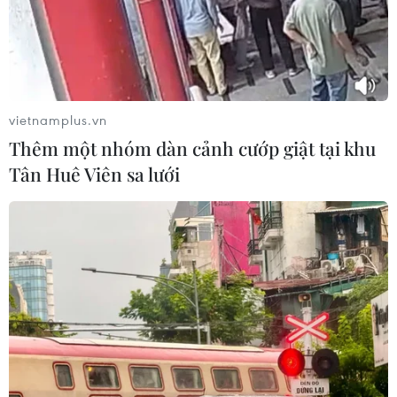
vietnamplus.vn
Thêm một nhóm dàn cảnh cướp giật tại khu
Tân Huê Viên sa lưới
TIN CÙNG CHUYÊN MỤC
Kim ngạch thương mại
song phương giữa hai nước Việt Nam
và Thái Lan