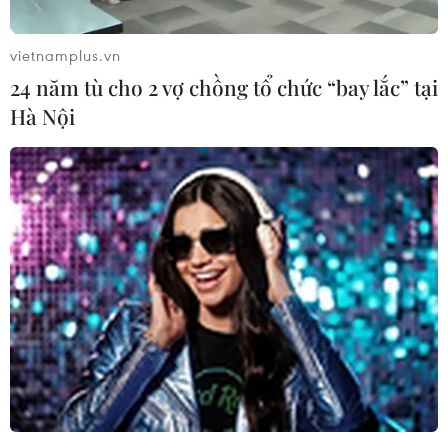
ngoái.
Nguồn từ Trung tâm nghiên cứu kinh tế Triều
vietnamplus.vn
Tiên IBK và các nguồn thông tin tại Bắc Kinh
24 năm tù cho 2 vợ chồng tổ chức “bay lắc” tại
ngày 29/4, cho biết xuất khẩu của Triều Tiên
Hà Nội
sang Trung Quốc trong tháng Ba năm nay đạt
16,56 triệu USD, tăng 33,7% so với cùng kỳ năm
ngoái, trong khi đó nhập khẩu từ Trung Quốc
cũng tăng 38,5%, đạt 197,9 triệu USD.
Theo trung tâm trên, kim ngạch thương mại
Triều-Trung trong tháng Ba vừa qua tăng do
hiệu ứng từ việc giao dịch thương mại giảm
mạnh do các biện pháp trừng phạt Triều Tiên
trong năm ngoái.
[Trung Quốc-Triều Tiên chính thức thông
cầu mới qua biên giới]