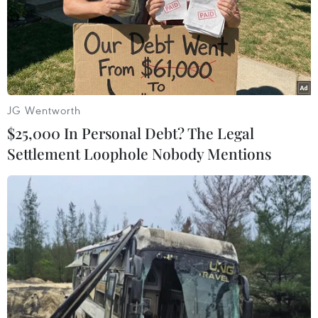
Nhà đầu tư Anh đề xuất siêu dự án Tổ
hợp cảng biển 18 tỷ USD tại Quảng
Ninh
07/08/2026 08:33
JG Wentworth
Canh tác biển - động lực mới cho
$25,000 In Personal Debt? The Legal
kinh tế biển Việt Nam
Settlement Loophole Nobody Mentions
07/08/2026 08:14
Giá vàng hướng tới tuần tăng mạnh
nhất kể từ tháng 1/2026
07/08/2026 08:14