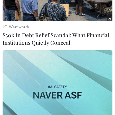
Số liệu của Tổng cục Thống kê vừa công bố cho
biết, tính chung, 10 thángđầu năm, tổng giá trị
xuất khẩu hàng hóa của cả nước đạt trên 78 tỷ
JG Wentworth
USD, tăng34,6% so với cùng kỳ năm trước.
$30k In Debt Relief Scandal: What Financial
Institutions Quietly Conceal
[Kim ngạch xuất khẩu của VN sang Mỹ tăng
20,7%]
Đóng góp chủ yếu vào mức tăng này đến từ mặt
hàng dệt may, với tổng kimngạch xuất khẩu gần
11,7 tỷ USD trong mười tháng qua, tăng 29,4 %
so với cùng kỳnăm 2010. Trong đó, Hoa Kỳ là
đối tác lớn nhất nhập khẩu hàng dệt may của
ViệtNam, tiếp đến là EU và Nhật Bản.