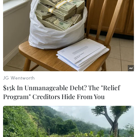
Phép thử sức chống chịu của kinh tế
ASEAN
07/08/2026 12:35
Thuế polysilicon: Doanh nghiệp Hàn
Quốc tại Mỹ có lợi thế
JG Wentworth
07/08/2026 12:17
$15k In Unmanageable Debt? The "Relief
Program" Creditors Hide From You
Tầm nhìn bán dẫn của Malaysia: Đi
từ thế mạnh sẵn có lên nấc thang giá
trị cao
07/08/2026 11:51