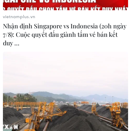
K-Vietnam” gắn với hậu duệ dòng họ
Lý
vietnamplus.vn
07/08/2026 06:30
Nhận định Singapore vs Indonesia (20h ngày
7/8): Cuộc quyết đấu giành tấm vé bán kết
Liên kết "ba nhà": Động lực thúc đẩy
duy …
đổi mới sáng tạo và nâng cao chất
lượng FDI
07/08/2026 05:48
BSR phối trộn thành công dầu Diesel
sinh học B5 và B10
07/08/2026 05:02
Cà Mau quảng bá thương hiệu, kết
nối đầu tư, đưa ngành tôm phát triển