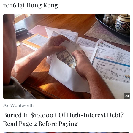
2026 tại Hong Kong
#Kim ngạch xuất khẩu
#Dệt may
#Dầu thô
JG Wentworth
#Nhập siêu
Việt Nam
Buried In $10,000+ Of High-Interest Debt?
Read Page 2 Before Paying