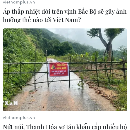
vietnamplus.vn
Áp thấp nhiệt đới trên vịnh Bắc Bộ sẽ gây ảnh
TIN LIÊN QUAN
hưởng thế nào tới Việt Nam?
Cuộc sống của người dân 3 "ổ
dịch" ở Hà Nội dần trở lại bình thường
vietnamplus.vn
Nứt núi, Thanh Hóa sơ tán khẩn cấp nhiều hộ
13/09/2021 10:51