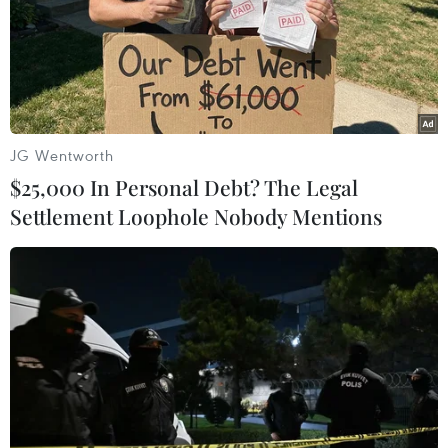
JG Wentworth
$25,000 In Personal Debt? The Legal
Settlement Loophole Nobody Mentions
Cuộc sống của người dân phường Văn Chương đã dần ổn
định trở lại sau gần 1 tháng cách ly y tế. (Ảnh: Thành
Đạt/TTXVN)
Ngoài thực hiện các quy định chung của quận,
phường tiếp tục thiết kế, dán logo nhận biết lên