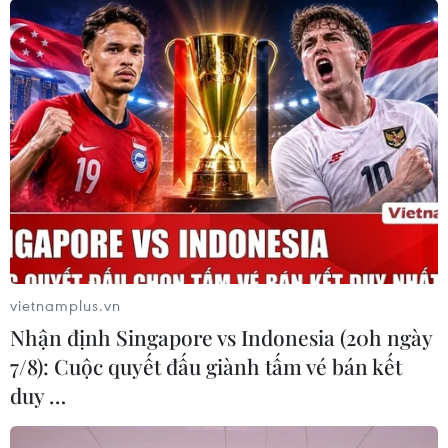
Hà Nội: Thiết lập vùng cách ly y tế tại
phường Thổ Quan
14/09/2021 23:11
Phường Thổ Quan, quận Đống Đa có 3 trường hợp
dương tính với SARS-CoV-2, là người già, không ra khỏi
nhà, không tiếp xúc với người ngoài. Lực lượng y tế địa
phương đang chẩn đoán, tìm nguyên nhân.
vietnamplus.vn
Nhận định Singapore vs Indonesia (20h ngày
7/8): Cuộc quyết đấu giành tấm vé bán kết
duy …