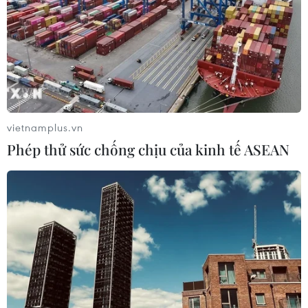
vietnamplus.vn
Phép thử sức chống chịu của kinh tế ASEAN
Thủ đô những ngày giãn cách: Căng sức
qua chiến dịch gần 60 ngày đêm
16/09/2021 08:05
Thành phố Hà Nội đã “kích hoạt” cả hệ thống chính trị
cùng vào cuộc với tinh thần khó khăn càng nhiều, quyết
tâm càng lớn, triệu con tim một ý chí, cùng nỗ lực để