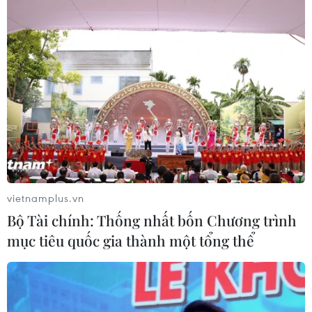
Hà Nội: “Biệt đội bán tải” và những
chuyến xe nghĩa tình mùa COVID
16/09/2021 07:08
Những ngày Hà Nội 'ốm,' đội xe bán tải Fansipan đã
vận chuyển hàng ngàn chuyến rau củ quả, thiết bị y tế,
hàng ngàn các suất cơm tình nghĩa đi khắp Thủ đô.
vietnamplus.vn
Bộ Tài chính: Thống nhất bốn Chương trình
mục tiêu quốc gia thành một tổng thể