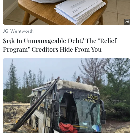
sống.
JG Wentworth
$15k In Unmanageable Debt? The "Relief
Program" Creditors Hide From You
Bí thư Thành ủy Hà Nội Đinh Tiến Dũng kiểm tra công tác
phòng, chống dịch COVID-19 trên địa bàn quận Đống Đa.
(Ảnh: TTXVN)
Nhìn tổng thể trên bản đồ phòng, chống dịch