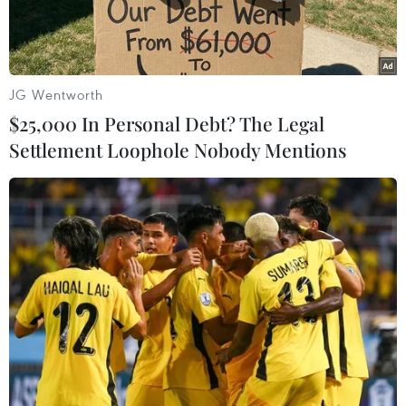
JG Wentworth
$25,000 In Personal Debt? The Legal
Settlement Loophole Nobody Mentions
Người tiêu dùng mua sắm tại siêu thị ở Millbrae, Mỹ. (Ảnh:
THX/TTXVN)
Ngày 29/5, Cục Dữ trữ Liên bang Mỹ (Fed) đã
công bố tài tài liệu chuyên sâu có tên là Sách