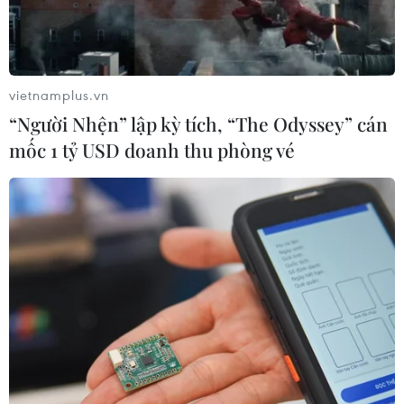
vietnamplus.vn
“Người Nhện” lập kỳ tích, “The Odyssey” cán
mốc 1 tỷ USD doanh thu phòng vé
Bộ trưởng Tài chính Janet Yellen: Kinh tế
Mỹ có thể mạnh hơn dự đoán
26/04/2024 00:21
Bộ trưởng Yellen cho biết tăng trưởng Tổng sản phẩm