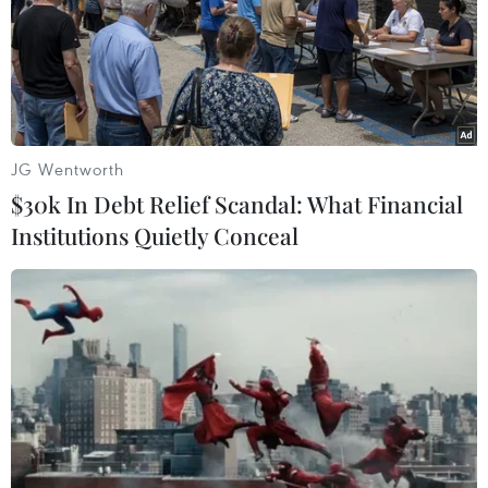
JG Wentworth
$30k In Debt Relief Scandal: What Financial
Institutions Quietly Conceal
Kinh tế Mỹ tăng trưởng chậm lại, lạm phát
tăng cao
26/04/2024 01:10
Tổng Sản phẩm Quốc nội của Mỹ đã tăng trưởng 1,6%
trong quý 1/2024, thấp hơn nhiều mức trung bình được
các nhà kinh tế dự báo trước đó là 2,4%, trong khi tốc
độ tăng trưởng của quý 4/2023 là 3,4%.