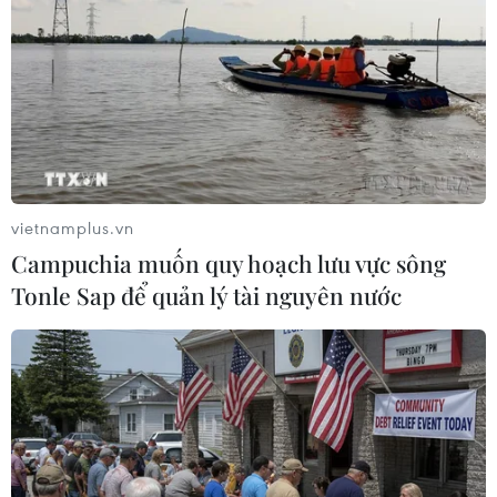
#Kinh tế Mỹ
#Lãi suất cơ bản
#Lạm phát
#Suy thoái
Mỹ
Theo dõi VietnamPlus
vietnamplus.vn
Campuchia muốn quy hoạch lưu vực sông
Tonle Sap để quản lý tài nguyên nước
TIN LIÊN QUAN