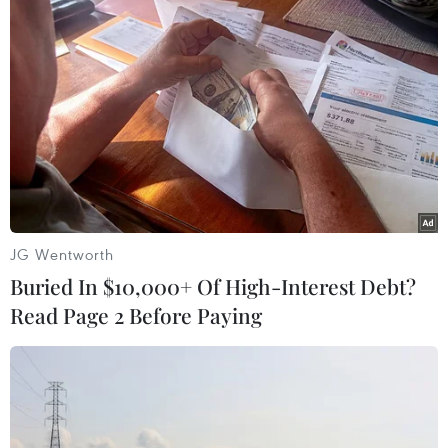
mạnh hơn dự kiến trong tháng
4/2024 và hoạt động xuất khẩu
các mặt hàng này cũng khởi sắc.
(TTXVN/Vietnam+)
JG Wentworth
Buried In $10,000+ Of High-Interest Debt?
Read Page 2 Before Paying