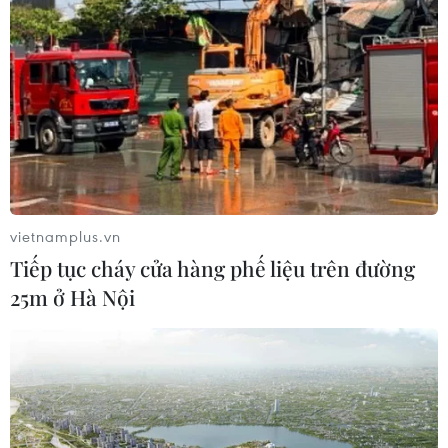
Động lực mới cho hợp tác thương
mại Việt Nam-Australia
08/08/2026 12:20
Mỹ chi hơn 2 tỷ USD thúc đẩy ngành
vietnamplus.vn
pin và khoáng sản nội địa
Tiếp tục cháy cửa hàng phế liệu trên đường
08/08/2026 08:16
25m ở Hà Nội
Chủ sân Azteca lỗ hơn 47 triệu USD vì
World Cup 2026
08/08/2026 06:43