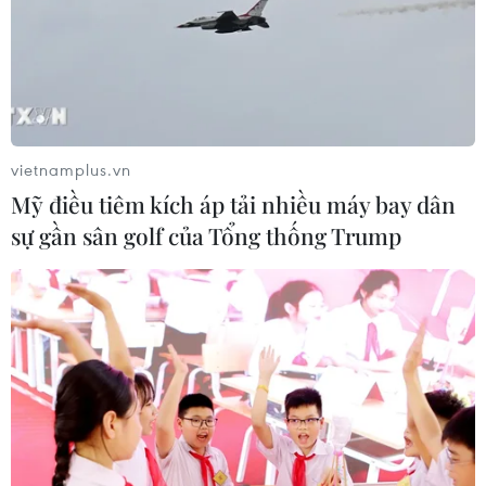
vietnamplus.vn
Mỹ điều tiêm kích áp tải nhiều máy bay dân
sự gần sân golf của Tổng thống Trump