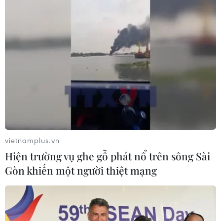
07/08/2026 07:17
Hàn Quốc đầu tư xây “Thung lũng
K-Vietnam” gắn với hậu duệ dòng họ
Lý
07/08/2026 06:30
Xem thêm
vietnamplus.vn
Hiện trường vụ ghe gỗ phát nổ trên sông Sài
Gòn khiến một người thiệt mạng
CƠ QUAN CHỦ QUẢN: THÔNG TẤN XÃ VIỆT NAM
Tổng Biên tập: TRẦN TIẾN DUẨN