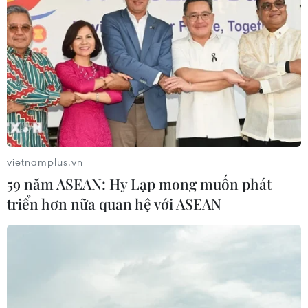
Phó Tổng Biên tập: NGUYỄN THỊ TÁM, KHÚC THANH
THỦY
Sở hữu trí tuệ
Quy định sử dụng
RSS
Hỗ trợ
Ngôn ngữ
TTXVN
Dịch vụ tin
Quảng cáo
vietnamplus.vn
Liên hệ
59 năm ASEAN: Hy Lạp mong muốn phát
triển hơn nữa quan hệ với ASEAN
Giấy phép số: 1374/GP-BTTTT do Bộ Thông tin và Truyền thông
cấp ngày 11/9/2008.
Quảng cáo: Phó TBT Nguyễn Thị Tám: 093.5958688, Email:
tamvna@gmail.com
Điện thoại: (024) 39411349 - (024) 39411348, Fax: (024)