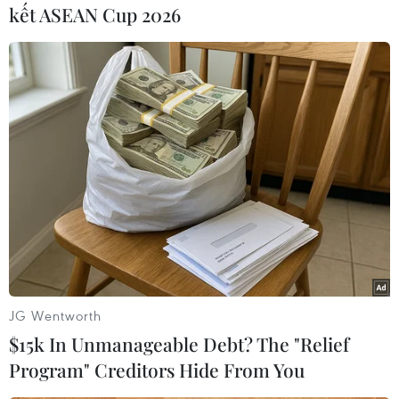
kết ASEAN Cup 2026
#EVN
#Bảo hiểm Xã hội Việt Nam
#Thủy điện Lai Châu
Lai Châu
Việt Nam
Theo dõi VietnamPlus
JG Wentworth
$15k In Unmanageable Debt? The "Relief
TIN CÙNG CHUYÊN MỤC
Program" Creditors Hide From You
Thị trường vaccine thế giới chuyển