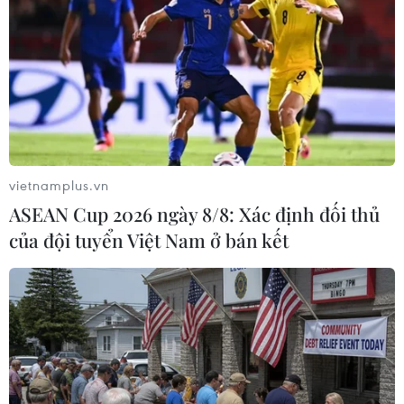
Thương mại Việt Nam-Australia
hướng tới những động lực tăng
trưởng mới
08/08/2026 03:29
vietnamplus.vn
Nghệ An: OCOP đã có thương hiệu,
ASEAN Cup 2026 ngày 8/8: Xác định đối thủ
vì sao nông sản vẫn lo đầu ra?
của đội tuyển Việt Nam ở bán kết
08/08/2026 03:28
Quảng Trị quyết tâm bàn giao sớm
mặt bằng Dự án Nhà máy điện gió
LIG-Hướng Hóa 1
08/08/2026 02:33