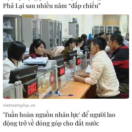
Phả Lại sau nhiều năm “đắp chiếu”
Giá vàng ngày 10/8: Bảng giá tại các
công ty vàng bạc đá quý
10/08/2026 02:06
Giá dầu tiếp tục leo thang khi rủi ro
gián đoạn nguồn cung gia tăng
10/08/2026 02:03
Giá vàng đi ngang trong phiên giao
dịch đầu tuần
vietnamplus.vn
10/08/2026 02:02
'Tuần hoàn nguồn nhân lực' để người lao
động trở về đóng góp cho đất nước