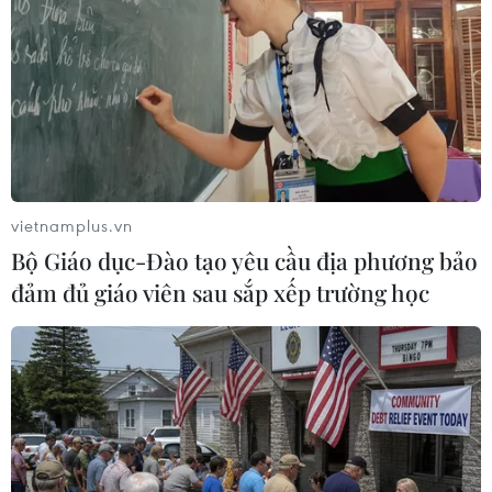
vietnamplus.vn
Bộ Giáo dục-Đào tạo yêu cầu địa phương bảo
đảm đủ giáo viên sau sắp xếp trường học
Vàng thế giới tăng mạnh, trong nước biến
động không đồng nhất
18/10/2023 02:15
Phiên sáng 18/10, giá vàng SJC tại các doanh nghiệp
điều chỉnh khác nhau khi một số nơi đi xuống song có