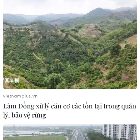
Hàn Quốc và Đài Loan lần đầu tiên
vượt Nhật Bản về kim ngạch xuất
khẩu
09/08/2026 14:15
Công suất lọc dầu thu hẹp, giá xăng
Mỹ đối mặt áp lực tăng
09/08/2026 09:43
Xuất khẩu dệt may 7 tháng đạt trên
vietnamplus.vn
27 tỷ USD, duy trì đà tăng trưởng
Lâm Đồng xử lý căn cơ các tồn tại trong quản
09/08/2026 08:25
lý, bảo vệ rừng
Hải Phòng điều chỉnh kịch bản tăng