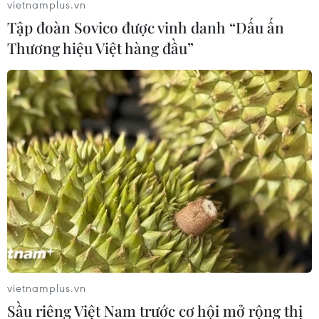
vietnamplus.vn
Tập đoàn Sovico được vinh danh “Dấu ấn
Thương hiệu Việt hàng đầu”
Giảm mạnh phiên đầu tuần, giá vàng SJC
lùi xa mốc 71 triệu đồng
23/10/2023 02:08
Cùng chiều thế giới, giá vàng SJC phiên mở cửa sáng
23/10 quay đầu giảm tới 300.000 đồng mỗi lượng,
trong khi thương hiệu vàng Rồng Thăng Long của Bảo
Tín Minh Châu cũng điều chỉnh 150.000 đồng.
vietnamplus.vn
Sầu riêng Việt Nam trước cơ hội mở rộng thị