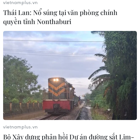
vietnamplus.vn
Thái Lan: Nổ súng tại văn phòng chính
Tính bổ trợ cao giữa Việt Nam và
quyền tỉnh Nonthaburi
Trung Quốc trong hợp tác đầu tư
chuỗi cung ứng
10/08/2026 05:50
Nhãn lồng Hưng Yên đứng trước cơ
hội bảo tồn và phát triển thương hiệu
10/08/2026 05:12
Giá vàng trong nước đi xuống, giao
dịch quanh mức 143,5 triệu đồng
10/08/2026 02:44
vietnamplus.vn
Bộ Xây dựng phản hồi Dự án đường sắt Lim-