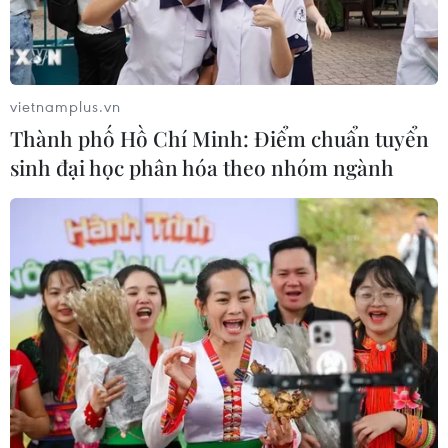
vietnamplus.vn
Thành phố Hồ Chí Minh: Điểm chuẩn tuyển
sinh đại học phân hóa theo nhóm ngành
TIN CÙNG CHUYÊN MỤC
Sầu riêng Việt Nam trước cơ hội mở
rộng thị trường xuất khẩu
10/08/2026 09:52
Giá vàng trong nước đảo chiều, tăng
600.000 đồng phiên chiều nay
10/08/2026 09:51