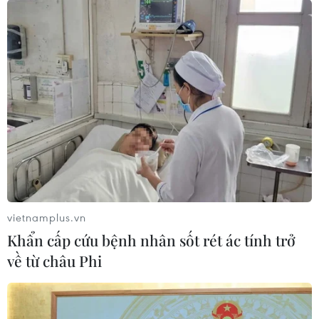
vietnamplus.vn
Khẩn cấp cứu bệnh nhân sốt rét ác tính trở
về từ châu Phi