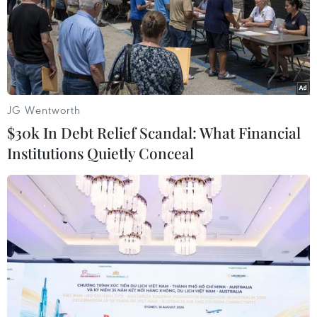
doanh nghiệp lại giữ nguyên so với phiên trước, tỷ giá
trung tâm tăng phiên thứ 3 liên tiếp.
JG Wentworth
$30k In Debt Relief Scandal: What Financial
Institutions Quietly Conceal
Giá dầu, vàng lập kỷ lục, chứng khoán
châu Á chịu sức ép do xung đột