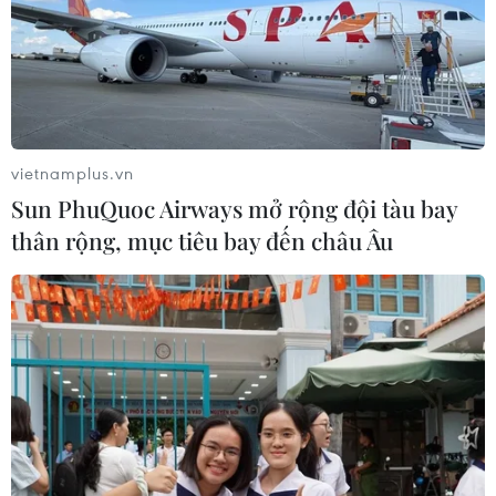
vietnamplus.vn
Sun PhuQuoc Airways mở rộng đội tàu bay
thân rộng, mục tiêu bay đến châu Âu