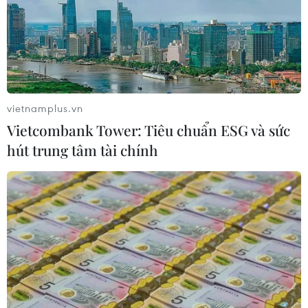
08/08/2026 15:01
Chuyên gia Nhật Bản nói Việt Nam
nên ưu tiên sản xuất và đóng gói chip
bán dẫn
vietnamplus.vn
08/08/2026 13:28
Vietcombank Tower: Tiêu chuẩn ESG và sức
hút trung tâm tài chính
Nông sản Việt Nam còn nhiều dư địa
tại thị trường Algeria
08/08/2026 12:55
Động lực mới cho hợp tác thương
mại Việt Nam-Australia
08/08/2026 12:20