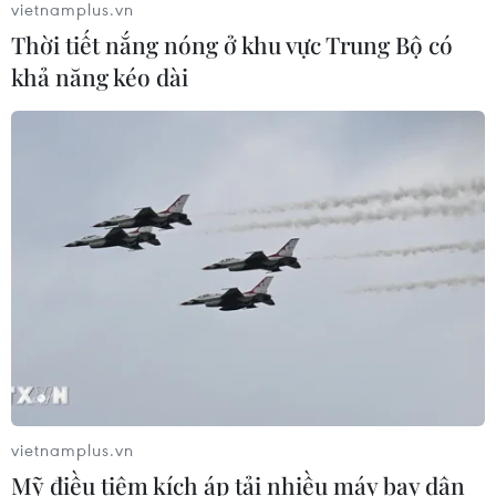
vietnamplus.vn
Xem thêm
Thời tiết nắng nóng ở khu vực Trung Bộ có
khả năng kéo dài
CƠ QUAN CHỦ QUẢN: THÔNG TẤN XÃ VIỆT NAM
Tổng Biên tập: TRẦN TIẾN DUẨN
Phó Tổng Biên tập: NGUYỄN THỊ TÁM, KHÚC THANH
THỦY
Sở hữu trí tuệ
Quy định sử dụng
RSS
Hỗ trợ
vietnamplus.vn
Ngôn ngữ
TTXVN
Mỹ điều tiêm kích áp tải nhiều máy bay dân