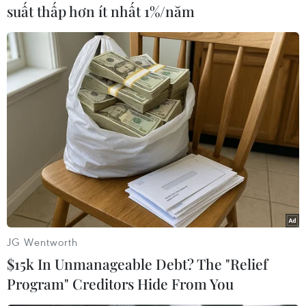
Vàng bạc Đá quý Sài Gòn niêm yết giá vàng SJC
suất thấp hơn ít nhất 1%/năm
tại thị trường Hà Nội ở mức 70,05 triệu đồng-
70,77 triệu đồng/lượng (mua vào-bán ra)./.
(TTXVN/Vietnam+)
JG Wentworth
$15k In Unmanageable Debt? The "Relief
Program" Creditors Hide From You