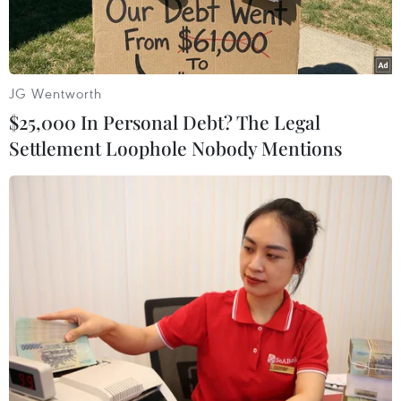
JG Wentworth
$25,000 In Personal Debt? The Legal
Settlement Loophole Nobody Mentions
Vàng miếng được bày bán tại Seoul (Hàn Quốc). (Ảnh:
AFP/TTXVN)
Giá vàng châu Á giảm trong phiên giao dịch
sáng 23/10, rời mức cao nhất 5 tháng trong