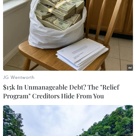
Theo dõi VietnamPlus
TIN LIÊN QUAN
JG Wentworth
$15k In Unmanageable Debt? The "Relief
Program" Creditors Hide From You