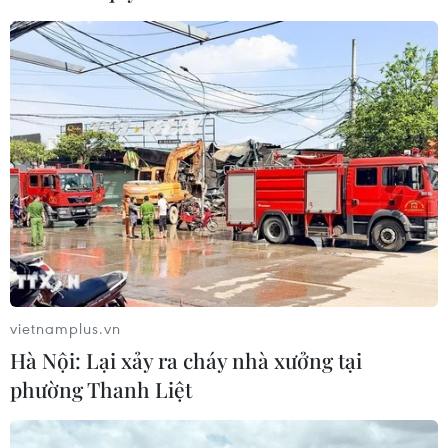
CƠ QUAN CHỦ QUẢN: THÔNG TẤN XÃ VIỆT NAM
Tổng Biên tập: TRẦN TIẾN DUẨN
Phó Tổng Biên tập: NGUYỄN THỊ TÁM, KHÚC THANH
THỦY
Sở hữu trí tuệ
Quy định sử dụng
RSS
Hỗ trợ
vietnamplus.vn
Ngôn ngữ
TTXVN
Hà Nội: Lại xảy ra cháy nhà xưởng tại
Dịch vụ tin
Quảng cáo
phường Thanh Liệt
Liên hệ