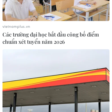
vietnamplus.vn
Các trường đại học bắt đầu công bố điểm
chuẩn xét tuyển năm 2026
Đà Nẵng ghi nhận 3 trường hợp mắc
COVID-19 biến thể Omicron
11/01/2022 12:50
Ba trường hợp mắc biến thể Omicron là các ca nhập
cảnh vào Đà Nẵng từ Malaysia, có kết quả xét nghiệm