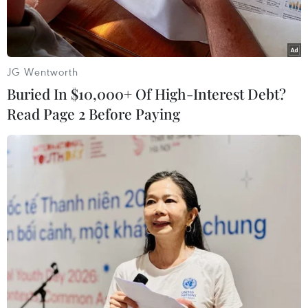
QR970.
JG Wentworth
Buried In $10,000+ Of High-Interest Debt?
Read Page 2 Before Paying
Phân tách mẫu xét nghiệm COVID-19. (Ảnh: Minh
Quyết/TTXVN)
Ngày 12/1, thông tin từ Sở Y tế Long An cho biết,
địa phương đã phát hiện trường hợp nhiễm