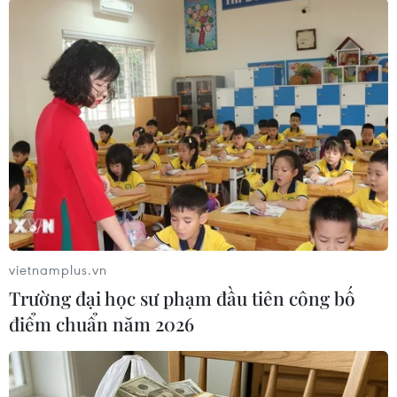
vietnamplus.vn
Trường đại học sư phạm đầu tiên công bố
#Long An
#Nhập cảnh
#Omicron
điểm chuẩn năm 2026
#Giải trình tự gene
#Bệnh nhân
#Dương tính
#Cách ly
Long An
Tây Ninh