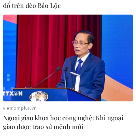
đổ trên đèo Bảo Lộc
Ngăn 'vết dầu loang' COVID-19 trên địa
bàn Thủ đô Hà Nội
12/01/2022 00:16
Chỉ trong thời gian ngắn, từ chỗ vài chục ca F0 mỗi
ngày, nay đã lên tới gần 3.000 ca và thành phố Hà Nội
đang lên phương án đáp ứng cho 100.000 ca COVID-
19.
vietnamplus.vn
Ngoại giao khoa học công nghệ: Khi ngoại
giao được trao sứ mệnh mới