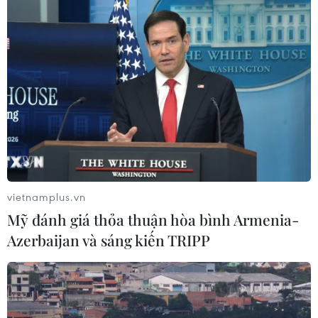
Người dân không sử dụng sản phẩm
giảm cân không rõ nguồn gốc, chưa
được cấp phép
06/08/2026 04:22
Công nghệ Robot Da Vinci
nâng cao năng lực phẫu thuật
chuyên sâu tại Bệnh viện K
vietnamplus.vn
06/08/2026 02:13
Mỹ đánh giá thỏa thuận hòa bình Armenia-
Azerbaijan và sáng kiến TRIPP
Cứu nạn thành công 30 ngư dân của
tàu cá bị cháy trên vùng biển Khánh
Hòa
05/08/2026 03:58