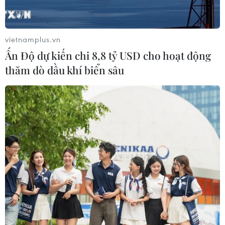
Siết giám định, kiểm soát chặt chi
phí khám chữa bệnh bảo hiểm y tế
02/08/2026 10:10
vietnamplus.vn
Ấn Độ dự kiến chi 8,8 tỷ USD cho hoạt động
thăm dò dầu khí biển sâu
Điều trị hiệu quả ca ung thư phổi
mang đồng thời hai đột biến gen
hiếm gặp
02/08/2026 05:58
Giao chỉ tiêu bao phủ bảo hiểm y tế
toàn quốc đạt 100% vào năm 2030
02/08/2026 04:54
Tạo đột phá từ y tế cơ sở đến phát