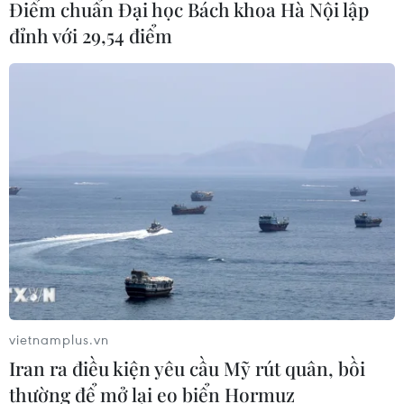
Điểm chuẩn Đại học Bách khoa Hà Nội lập
08/08/2026 14:03
đỉnh với 29,54 điểm
Phú Thọ làm rõ sự cố y khoa khiến bé
trai 8 tuổi tử vong sau mổ ruột thừa
08/08/2026 10:28
Cuộc tìm kiếm và vá lại những 'trái
tim lỗi '
07/08/2026 04:03
Hà Nội cảnh báo về việc sử dụng tế
vietnamplus.vn
bào gốc trong khám chữa bệnh, làm
Iran ra điều kiện yêu cầu Mỹ rút quân, bồi
đẹp
thường để mở lại eo biển Hormuz