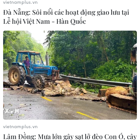
vietnamplus.vn
11/01/2022 23:09
Đà Nẵng: Sôi nổi các hoạt động giao lưu tại
Ngày 11/1, Yên Bái ghi nhận thêm 101 ca mắc mới
Lễ hội Việt Nam - Hàn Quốc
COVID-19, trong đó có 48 trường hợp phát hiện qua lấy
mẫu giám sát tại Công ty Thỏ Nipponzoki Việt Nam.
vietnamplus.vn
Lâm Đồng: Mưa lớn gây sạt lở đèo Con Ó, cây