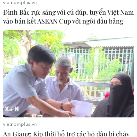
vietnamplus.vn
Đình Bắc rực sáng với cú đúp, tuyển Việt Nam
Thái Lan: Ôtô lao vào trung tâm
vào bán kết ASEAN Cup với ngôi đầu bảng
chăm sóc trẻ làm khoảng nạn nhân
bị thương
07/08/2026 08:13
Thủ tướng Thái Lan chỉ đạo khẩn sau
vụ xả súng tại trường học
07/08/2026 06:37
Thái Lan: Xả súng gây thương vong
tại trường học ở Nonthaburi
07/08/2026 05:12
vietnamplus.vn
An Giang: Kịp thời hỗ trợ các hộ dân bị cháy