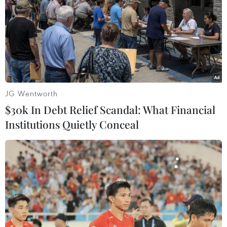
Lãnh đạo Nga, Belarus điện đàm về khủng
hoảng người di cư
19/11/2021 11:54
Điện Kremlin cho biết hai nhà lãnh đạo đã nhấn mạnh
tầm quan trọng của việc hợp tác giữa Belarus và Liên
minh châu Âu (EU) để giải quyết cuộc khủng hoảng
JG Wentworth
người di cư hiện nay.
$30k In Debt Relief Scandal: What Financial
Institutions Quietly Conceal