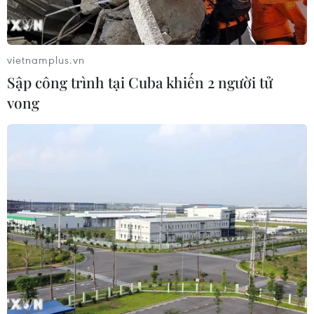
vietnamplus.vn
Sập công trình tại Cuba khiến 2 người tử
vong
Liên minh châu Âu ghi nhận số người vượt
biên trái phép cao kỷ lục
16/12/2021 03:19
Tính đến tháng 11/2021, giới chức Liên minh châu Âu đã
bắt giữ hơn 184.000 người di cư tìm cách vượt biên trái
phép vào khối này.