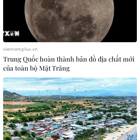
vietnamplus.vn
Trung Quốc hoàn thành bản đồ địa chất mới
của toàn bộ Mặt Trăng
TIN CÙNG CHUYÊN MỤC
Thổ Nhĩ Kỳ tăng cường truy quét IS,
bắt giữ hơn 100 nghi phạm
07/08/2026 14:55
Tây Ban Nha triệt phá đường dây
buôn người xuyên Địa Trung Hải