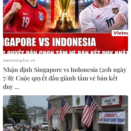
19/01/2021 07:01
Giới chức Guatemala thể hiện rõ quyết tâm sẽ ngăn
chặn không cho người di cư vượt biên trái phép và nguy
cơ lây lan dịch viêm đường hô hấp cấp COVID-19.
vietnamplus.vn
Nhận định Singapore vs Indonesia (20h ngày
7/8): Cuộc quyết đấu giành tấm vé bán kết
duy …