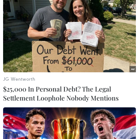
TIN LIÊN QUAN
JG Wentworth
$25,000 In Personal Debt? The Legal
Settlement Loophole Nobody Mentions
Guatemala ngăn chặn hơn 4.000 người
Honduras vượt biên trái phép