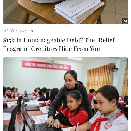
nay.
JG Wentworth
$15k In Unmanageable Debt? The "Relief
Program" Creditors Hide From You
Người di cư được lực lượng chức năng Pháp giải cứu tại eo
biển Manche và đưa về cảng Calais, miền Bắc nước này, ngày
18/10 vừa qua. (Ảnh: AFP/TTXVN)
Số liệu thống kê công bố ngày 22/12 tại Anh cho