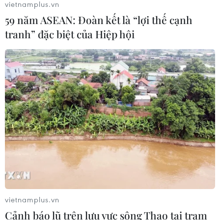
vietnamplus.vn
Ngôn ngữ
TTXVN
59 năm ASEAN: Đoàn kết là “lợi thế cạnh
Dịch vụ tin
Quảng cáo
tranh” đặc biệt của Hiệp hội
Liên hệ
Giấy phép số: 1374/GP-BTTTT do Bộ Thông tin và Truyền thông
cấp ngày 11/9/2008.
Quảng cáo: Phó TBT Nguyễn Thị Tám: 093.5958688, Email:
tamvna@gmail.com
Điện thoại: (024) 39411349 - (024) 39411348, Fax: (024)
39411348
Email:
vietnamplus2008@gmail.com
© Bản quyền thuộc về VietnamPlus, TTXVN. Cấm sao chép dưới
mọi hình thức nếu không có sự chấp thuận bằng văn bản.
vietnamplus.vn
Cảnh báo lũ trên lưu vực sông Thao tại trạm