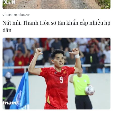
vietnamplus.vn
Sri Lanka triển khai quân đội sau làn
Nứt núi, Thanh Hóa sơ tán khẩn cấp nhiều hộ
sóng vượt ngục bất thành
dân
07/08/2026 10:35
Thụy Sĩ khó đạt mục tiêu giảm phát
thải khí nhà kính vào năm 2030
07/08/2026 09:42
Bão Dolphin càn quét các đảo miền
Nam Nhật Bản, sân bay Okinawa
phải đóng cửa
07/08/2026 09:10