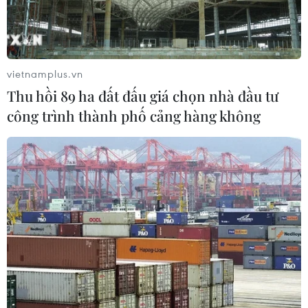
vụ cháy chợ Biên Hòa
06/08/2026 04:37
Pháp mở các điểm tắm sông
vietnamplus.vn
phục vụ người dân trong mùa Hè
Thu hồi 89 ha đất đấu giá chọn nhà đầu tư
nắng nóng
công trình thành phố cảng hàng không
06/08/2026 03:02
Bất chấp nắng nóng kỷ lục, du khách
châu Á vẫn đổ sang châu Âu
05/08/2026 23:27
Đâm dao ở trung tâm London, một
nữ nghi phạm bị bắt giữ
05/08/2026 15:07