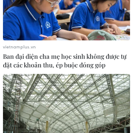
06/08/2026 06:47
Anh công bố kết quả điều tra ban
đầu vụ đâm dao ở trung tâm London
vietnamplus.vn
06/08/2026 06:00
Ban đại diện cha mẹ học sinh không được tự
đặt các khoản thu, ép buộc đóng góp
Hàn Quốc tăng cường giải pháp
ngăn chặn đánh bạc trực tuyến trong
quân đội
06/08/2026 04:52
Khẩn trường khám nghiệm
hiện trường, điều tra nguyên nhân