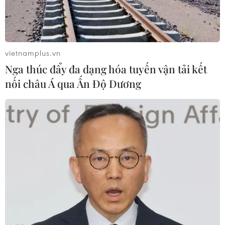
vietnamplus.vn
Nga thúc đẩy đa dạng hóa tuyến vận tải kết
nối châu Á qua Ấn Độ Dương
Thủ tướng Malaysia đề xuất các cải cách
táo bạo cho nền kinh tế
13/10/2023 13:49
Thủ tướng Anwar cho biết khoản phân bổ ngân sách
cho năm tới là 393,8 tỷ ringgit (83,26 tỷ USD), trong đó
303,8 tỷ ringgit được dành cho chi phí hoạt động và 90
tỷ ringgit dành cho phát triển.