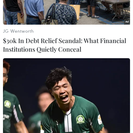
JG Wentworth
$30k In Debt Relief Scandal: What Financial
Institutions Quietly Conceal
Thủ tướng Malaysia Anwar Ibrahim. (Ảnh tư liệu: AFP/TTXVN)
Thủ tướng Malaysia Anwar Ibrahim cho biết
trọng tâm của Malaysia trong năm 2024 là phát
triển kinh tế và thúc đẩy đầu tư, đồng thời sẽ
tập trung vào 3 điểm đặc trưng độc đáo: đa