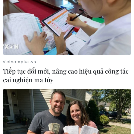
kinh tế Johor-Singapore
11/01/2024 04:41
Đặc khu kinh tế Johor-Singapore dự kiến sẽ thúc đẩy
hơn nữa trao đổi thương mại giữa Johor và Singapore
và được kỳ vọng có thể phát triển mạnh mẽ như thành
phố Thâm Quyến của Trung Quốc.
vietnamplus.vn
Tiếp tục đổi mới, nâng cao hiệu quả công tác
cai nghiện ma túy