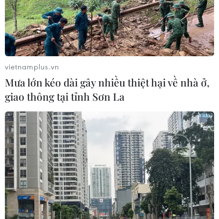
tăng trưởng mới của ASEAN
03/08/2026 13:44
Xem thêm
vietnamplus.vn
Mưa lớn kéo dài gây nhiều thiệt hại về nhà ở,
giao thông tại tỉnh Sơn La
CƠ QUAN CHỦ QUẢN: THÔNG TẤN XÃ VIỆT NAM
Tổng Biên tập: TRẦN TIẾN DUẨN
Phó Tổng Biên tập: NGUYỄN THỊ TÁM, KHÚC THANH
THỦY
Sở hữu trí tuệ
Quy định sử dụng