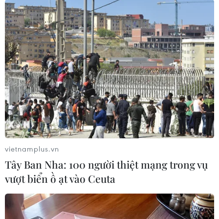
#Cộng đồng Kinh tế ASEAN
#Nền kinh tế ASEAN
#Kinh tế Malaysia
Malaysia
vietnamplus.vn
Tây Ban Nha: 100 người thiệt mạng trong vụ
vượt biển ồ ạt vào Ceuta
Theo dõi VietnamPlus