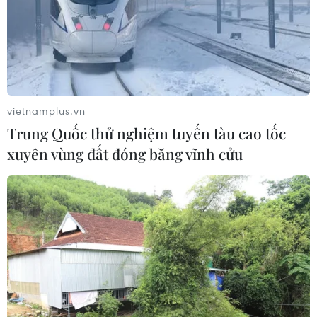
06/08/2026 15:07
Thái Lan-Myanmar thúc đẩy hợp tác
kinh tế và công nghệ vũ trụ
vietnamplus.vn
06/08/2026 13:35
Trung Quốc thử nghiệm tuyến tàu cao tốc
xuyên vùng đất đóng băng vĩnh cửu
Việt Nam-Thái Lan nhất trí thúc đẩy
triển khai thực chất Chiến lược "Ba
kết nối"
06/08/2026 13:24
Thủ tướng Lê Minh Hưng tiếp Đại sứ
Malaysia đến chào từ biệt kết thúc