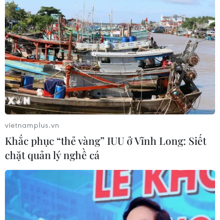
Hàn Quốc tái khẳng định mục tiêu
chung sống hòa bình với Triều Tiên
06/08/2026 15:33
Lở đất tại Philippines khiến ít nhất 4
người thiệt mạng
06/08/2026 15:06
vietnamplus.vn
Khắc phục “thẻ vàng” IUU ở Vĩnh Long: Siết
chặt quản lý nghề cá
Trung Quốc thử nghiệm tuyến tàu
cao tốc xuyên vùng đất đóng băng
vĩnh cửu
06/08/2026 12:35