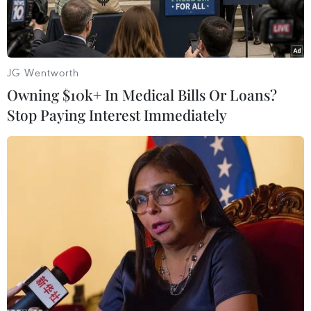
hưởng thọ 90tuổi.
Bà Yasuko là con gái của Shojiro Ishibashi,
người sáng lập Tập đoàn sảnxuất lốp xe
JG Wentworth
Bridgestone. Bà cũng là phu nhân của cố Ngoại
Owning $10k+ In Medical Bills Or Loans?
trưởng IichiroHatoyama, con trai cả của Ichiro
Stop Paying Interest Immediately
Hatoyama, Chủ tịch đầu tiên của đảng Dân chủ
Tựdo (LDP).
Sở hữu khối tài sản đồ sộ bao gồm cổ phần tại
công ty của cha mình, bàđược biết đến như là
một “mạnh thường quân” ủng hộ cho các hoạt
động chính trịcủa người con trai cả, cựu Thủ
tướng Yukio Hatoyama và con trai thứ
KunioHatoyama, một hạ nghị sỹ LDP, người
từng giữ các vụ trí trong nội các Nhật Bảnnhư