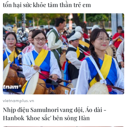
tổn hại sức khỏe tâm thần trẻ em
#Yasuko Hatoyama
#Bridgestone
#Yukio Hatoyama
#DPJ
Nhật Bản
Theo dõi VietnamPlus
vietnamplus.vn
Nhịp điệu Samulnori vang dội, Áo dài -
Hanbok 'khoe sắc' bên sông Hàn