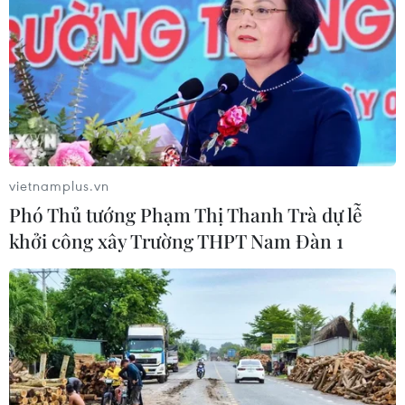
Trung Quốc vận hành giàn phát điện
gió nổi đầu tiên chịu được bão cấp 17
06/08/2026 11:20
Hàn Quốc xác nhận Triều Tiên
phóng ít nhất 1 tên lửa đạn đạo tầm
vietnamplus.vn
ngắn
Phó Thủ tướng Phạm Thị Thanh Trà dự lễ
06/08/2026 09:41
khởi công xây Trường THPT Nam Đàn 1
Quân đội Hàn Quốc thông báo Triều
Tiên phóng vật thể chưa xác định
06/08/2026 08:31