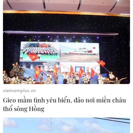
TIN CÙNG CHUYÊN MỤC
Hãng hàng không Air Premia của
Hàn Quốc nối lại đường bay
Incheon-TP Hồ Chí Minh
07/08/2026 04:28
Mở ra giai đoạn triển khai thực chất
quan hệ giữa Việt Nam và Australia
07/08/2026 01:27
vietnamplus.vn
Gieo mầm tình yêu biển, đảo nơi miền châu
Ấn Độ thử thành công tên lửa đạn
thổ sông Hồng
đạo Agni-4, tầm bắn 4.000 km
06/08/2026 23:17