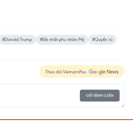
#Donald Trump
#Đệ nhất phu nhân Mỹ
#Quyến rũ
Theo dõi VietnamPlus
GỬI BÌNH LUẬN