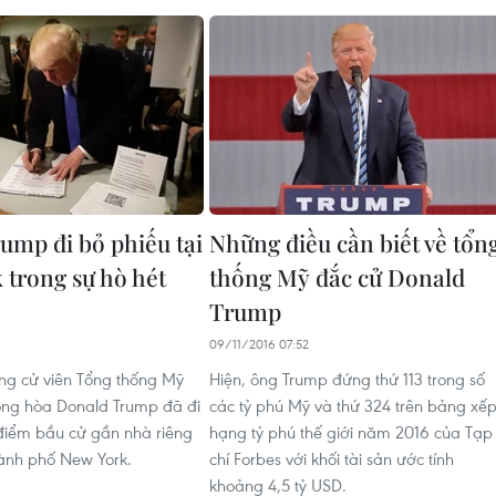
ump đi bỏ phiếu tại
Những điều cần biết về tổn
 trong sự hò hét
thống Mỹ đắc cử Donald
Trump
09/11/2016 07:52
ng cử viên Tổng thống Mỹ
Hiện, ông Trump đứng thứ 113 trong số
ng hòa Donald Trump đã đi
các tỷ phú Mỹ và thứ 324 trên bảng xế
 điểm bầu cử gần nhà riêng
hạng tỷ phú thế giới năm 2016 của Tạp
ành phố New York.
chí Forbes với khối tài sản ước tính
khoảng 4,5 tỷ USD.