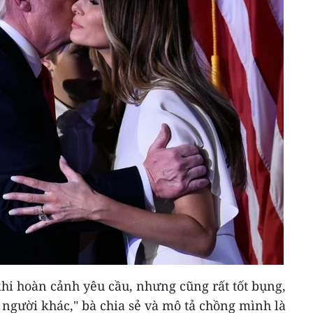
hi hoàn cảnh yêu cầu, nhưng cũng rất tốt bụng,
người khác," bà chia sẻ và mô tả chồng mình là