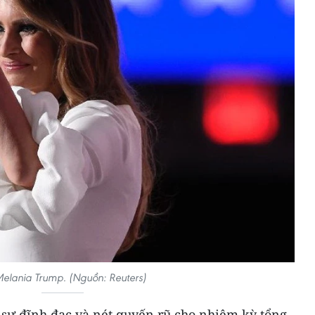
elania Trump. (Nguồn: Reuters)
sự đĩnh đạc và nét quyến rũ cho nhiệm kỳ tổng