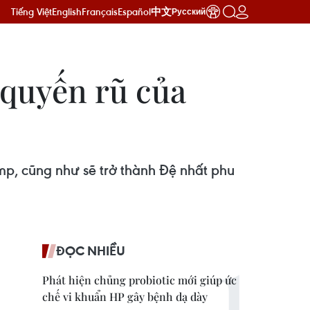
Tiếng Việt
English
Français
Español
中文
Русский
quyến rũ của
mp, cũng như sẽ trở thành Đệ nhất phu
ĐỌC NHIỀU
Phát hiện chủng probiotic mới giúp ức
chế vi khuẩn HP gây bệnh dạ dày