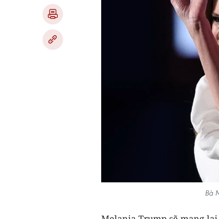
Bà M
Melania Trump sẽ mang lại 