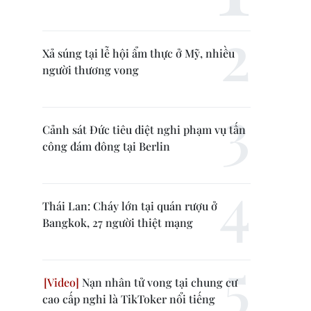
Xả súng tại lễ hội ẩm thực ở Mỹ, nhiều
người thương vong
Cảnh sát Đức tiêu diệt nghi phạm vụ tấn
công đám đông tại Berlin
Thái Lan: Cháy lớn tại quán rượu ở
Bangkok, 27 người thiệt mạng
Nạn nhân tử vong tại chung cư
cao cấp nghi là TikToker nổi tiếng