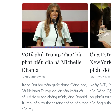
Vợ tỷ phú Trump "đạo" bài
Ông D.Tr
phát biểu của bà Michelle
New York
Obama
phản đối
19/07/2016 09:38
08/11/2016 17:11
Trong Đại hội toàn quốc đảng Cộng hòa,
Ngày 8/11, ứ
Bà Melania Trump đã lên sân khấu và
của Đảng Cộ
nêu lý do vì sao chồng mình, ông Donald
bỏ phiếu tại
Trump, nên trở thành tổng thống tiếp theo
của ông ở th
của Mỹ.