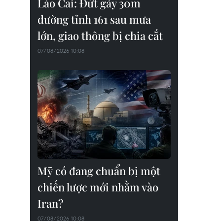
Lào Cai: Đứt gãy 30m
đường tỉnh 161 sau mưa
lớn, giao thông bị chia cắt
07/08/2026 10:08
Mỹ có đang chuẩn bị một
chiến lược mới nhằm vào
Iran?
07/08/2026 10:08