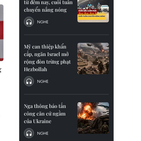
từ đêm nay, cuối tuần
chuyển nắng nóng
NGHE
Mỹ can thiệp khẩn
cấp, ngăn Israel mở
rộng đòn trừng phạt
g
Hezbollah
NGHE
Nga thông báo tấn
công căn cứ ngầm
p
của Ukraine
NGHE